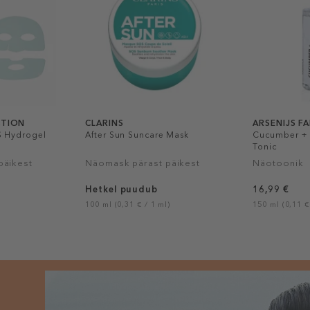
CTION
CLARINS
ARSENIJS F
S Hydrogel
After Sun Suncare Mask
Cucumber + 
Tonic
päikest
Näomask pärast päikest
Näotoonik
Hetkel puudub
16,99 €
100 ml (0,31 € / 1 ml)
150 ml (0,11 €