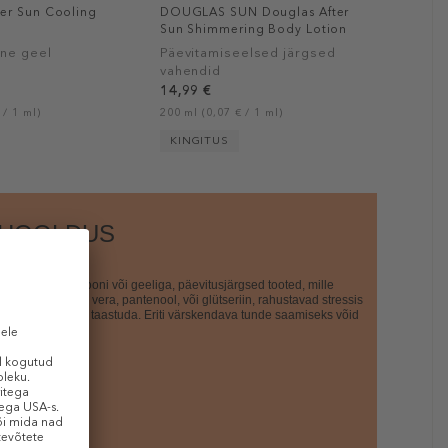
ter Sun Cooling
DOUGLAS SUN Douglas After
Sun Shimmering Body Lotion
gne geel
Päevitamiseelsed järgsed
vahendid
14,99 €
 / 1 ml)
200 ml (0,07 € / 1 ml)
KINGITUS
HOOLDUS
ist kreemi, losjooni või geeliga, päevitusjärgsed tooted, mille
e kuuluvad aloe vera, pantenool, või glütseriin, rahustavad stressis
ja aitavad sellel taastuda. Eriti värskendava tunde saamiseks võid
kapis hoida.