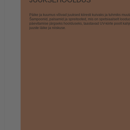
Päike ja kuumus võivad juuksed kiiresti kuivaks ja tuhmiks muut
Šampoonid, palsamid ja spreitooted, mis on spetsiaalselt loodu
päevitamise järgseks hoolduseks, taastavad UV-kiirte poolt kahj
juuste läike ja niiskuse.