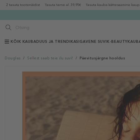
2 tasuta tootenäidist
Tasuta tarne al. 39,95€
Tasuta kauba kättesaamine kaup
KÕIK KAUBAD
UUS JA TRENDIKAS
IGAVENE SUVI
K-BEAUTY
KAUB
Douglas
/
Sellest saab teie ilu suvi!
/
Päevitusjärgne hooldus