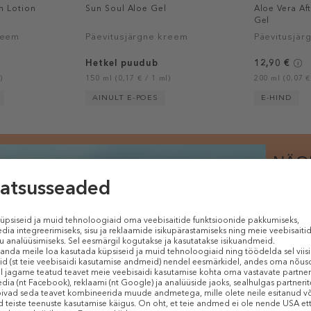
n Lotion
Sun Soul Aloe Gel
Aloe Vera Af
Gel
reem
Päevitusjärgne kreem
Päevitusjär
Hetkel puudub
12,90 €
)
150 ml (0,17 € / 1 ml)
200 ml (0,07 €
AINULT E-POES
E-HIND
NÄO
Olgu tegem
koostisess
näonahka 
neid külm