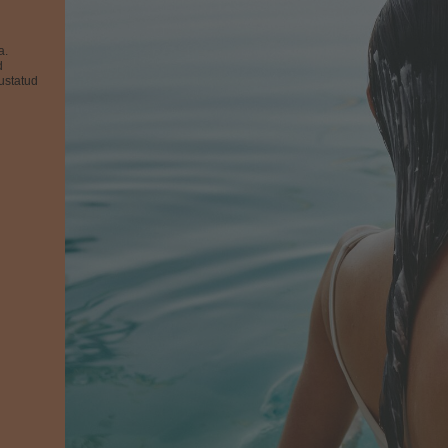
a.
d
ustatud