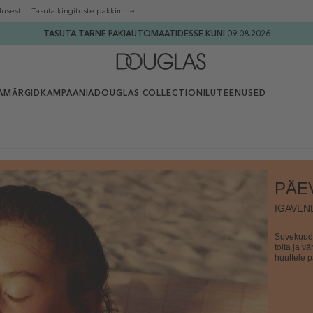
lusest
Tasuta kingituste pakkimine
TASUTA TARNE PAKIAUTOMAATIDESSE KUNI 09.08.2026
AMÄRGID
KAMPAANIA
DOUGLAS COLLECTION
ILUTEENUSED
PÄE
IGAVEN
Suvekuudel
toita ja v
huultele 