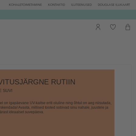
KOHALETOIMETAMINE
KONTAKTID
ILUTEENUSED
DOUGLASE ILUKAART
VITUSJÄRGNE RUTIIN
E SUVI
 on igapäevane UV-kaitse eriti oluline ning õhtul on aeg niisutada,
ärskendada! Avasta, millised tooted sobivad sinu nahale, juustele ja
pärast ideaalset suvepäeva.