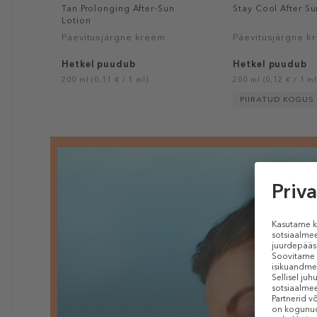
Tan Prolonging After-Sun
Stay Cool After Su
Lotion
Päevitusjärgne kreem
Päevitusjärgne k
Hetkel puudub
Hetkel puudub
200 ml (0,11 € / 1 ml)
200 ml (0,12 € / 1 ml
PIIRATUD KOGUS