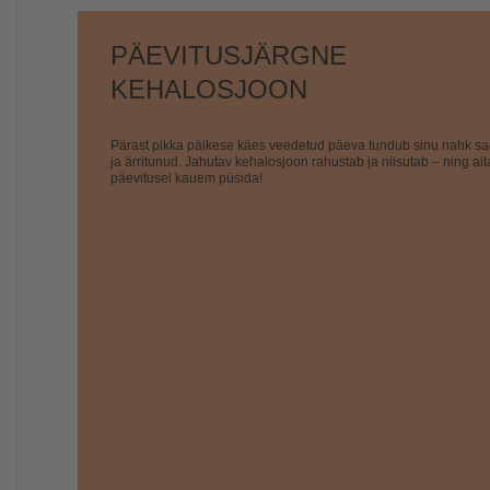
PÄEVITUSJÄRGNE
KEHALOSJOON
Pärast pikka päikese käes veedetud päeva tundub sinu nahk sag
ja ärritunud. Jahutav kehalosjoon rahustab ja niisutab – ning ait
päevitusel kauem püsida!