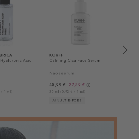
Replen
Huule
17,90 
15 ml (1
E-HI
ABRICA
KORFF
Hyaluronic Acid
Calming Cica Face Serum
Näoseerum
45,99 €
27,59 €
 / 1 ml)
30 ml (0,92 € / 1 ml)
AINULT E-POES