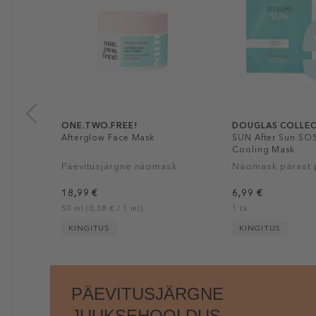
ONE.TWO.FREE!
DOUGLAS COLLE
Afterglow Face Mask
SUN After Sun SO
Cooling Mask
Päevitusjärgne näomask
Näomask pärast 
18,99 €
6,99 €
50 ml (0,38 € / 1 ml)
1 tk
KINGITUS
KINGITUS
PÄEVITUSJÄRGNE
JUUKSEHOOLDUS