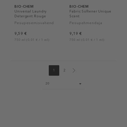
BIO-CHEM
BIO-CHEM
Universal Laundry
Fabric Softener Unique
Detergent Rouge
Scent
Pesupesemisvahend
Pesupehmendaja
9,59 €
9,19 €
750 ml (0,01 € / 1 ml)
750 ml (0,01 € / 1 ml)
1
2
Page
20
size
select