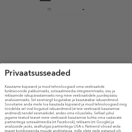
Page
20
size
select