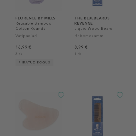
FLORENCE BY MILLS
THE BLUEBEARDS
Reusable Bamboo
REVENGE
Cotton Rounds
Liquid Wood Beard
and Mo' Comb Small
Vatipadjad
Habemekamm
18,99 €
8,99 €
3 tk
1 tk
PIIRATUD KOGUS