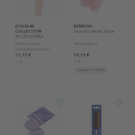
DOUGLAS
BERRICHI
COLLECTION
Gua Sha Heart Stone
ACCESSOIRES
Cleansing Duo Face
Kahepoolne
Massažikivi
Brush
näopuhastushari
10,99 €
28,99 €
1 tk
1 tk
AINULT E-POES