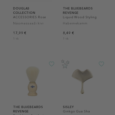
DOUGLAS
THE BLUEBEARDS
COLLECTION
REVENGE
ACCESSORIES Rose
Liquid Wood Styling
Quartz Gua Sha
Comb
Näomassaaži kivi
Habemekamm
17,99 €
8,49 €
1 tk
1 tk
THE BLUEBEARDS
SISLEY
REVENGE
Ginkgo Gua Sha