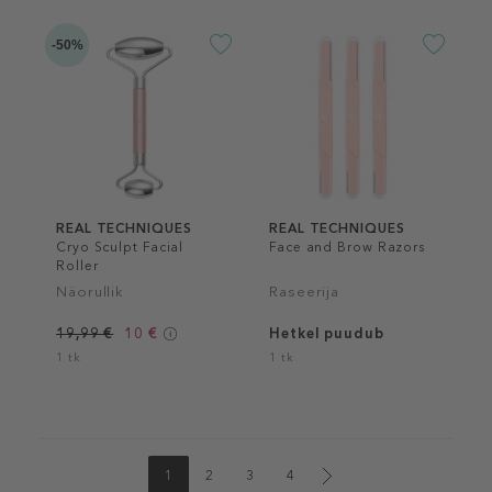
-50%
REAL TECHNIQUES
REAL TECHNIQUES
Cryo Sculpt Facial
Face and Brow Razors
Roller
Näorullik
Raseerija
19,99 €
10 €
Hetkel puudub
1 tk
1 tk
1
2
3
4