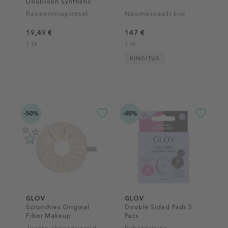
Doubloon Synthetic
Brush
Raseerimispintsel
Näomassaaži kivi
19,49 €
147 €
1 tk
1 tk
KINGITUS
-50%
-40%
GLOV
GLOV
Scrunchies Original
Double Sided Pads 5
Fiber Makeup
Pacs
Removing
Juuste aksessuaarid
Puhastamine