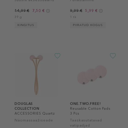
14,99 €
7,50 €
9,99 €
5,99 €
39 g
1 tk
KINGITUS
PIIRATUD KOGUS
DOUGLAS
ONE.TWO.FREE!
COLLECTION
Reusable Cotton Pads
ACCESSORIES Quartz
3 Pcs
Twin Face Roller
Näomassaažiseade
Taaskasutatavad
vatipadjad