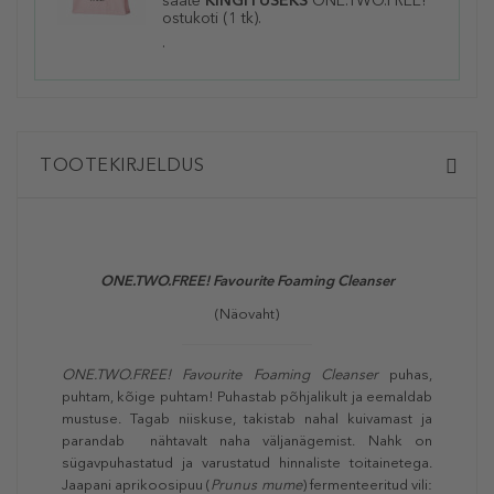
saate
KINGITUSEKS
ONE.TWO.FREE!
ostukoti (1 tk).
.
TOOTEKIRJELDUS
ONE.TWO.FREE! Favourite Foaming Cleanser
(Näovaht)
ONE.TWO.FREE! Favourite Foaming Cleanser
puhas,
puhtam, kõige puhtam! Puhastab põhjalikult ja eemaldab
mustuse. Tagab niiskuse, takistab nahal kuivamast ja
parandab nähtavalt naha väljanägemist. Nahk on
sügavpuhastatud ja varustatud hinnaliste toitainetega.
Jaapani aprikoosipuu (
Prunus mume
) fermenteeritud vili: