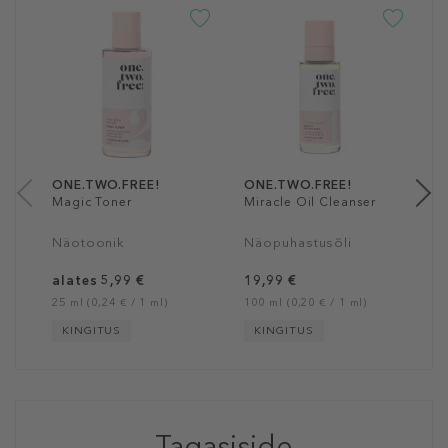
O
C
R
S
1
12
ONE.TWO.FREE!
ONE.TWO.FREE!
Magic Toner
Miracle Oil Cleanser
Näotoonik
Näopuhastusõli
alates 5,99 €
19,99 €
25 ml (0,24 € / 1 ml)
100 ml (0,20 € / 1 ml)
KINGITUS
KINGITUS
Tagasiside