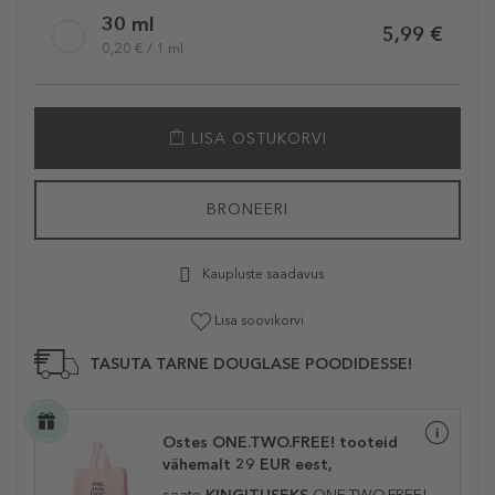
30 ml
5,99 €
0,20 € / 1 ml
LISA OSTUKORVI
BRONEERI
Kaupluste saadavus
Lisa soovikorvi
TASUTA TARNE DOUGLASE POODIDESSE!
Ostes ONE.TWO.FREE! tooteid
vähemalt 29 EUR eest,