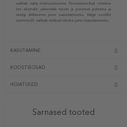
säilitab naha niiskusetaseme. Fermenteeritud rohelise
tee ekstrakt: vähendab turset ja punetust puhtama ja
veelgi ühtlasema jume saavutamiseks. Valge soolille
seemneõli: säilitab niiskust värske jume saavutamiseks.
KASUTAMINE
KOOSTISOSAD
HOIATUSED
Sarnased tooted