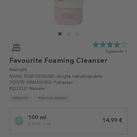
4.0
Tagasiside: 1
tähte
Favourite Foaming Cleanser
5st
1
Näovaht
tagasisidest
NAHA TÜÜP/SEISUND:
Kõigile nahatüüpidele
TOOTE OMADUSED:
Puhastav
KELLELE:
Naisele
KINGITUS
PIIRATUD KOGUS
Selected
100 ml
variation
14,99 €
0,15 € / 1 ml