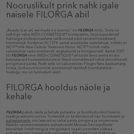
Nooruslikult prink nahk igale
naisele FILORGA abil
„Beauty is an art, we made it a science,“ on
FILORGA
moto. Seda on
eelkõige näha
MÉDI-COSMÉTIQUE®
tootepaletis. Sarja kujundavad
ilukirurgia professionaalsest valdkonnast pärit vananemisvastased
toimeained. Tordjman lõi 1978. aastal ainulaadse süstelahuse, milleks on
NCTF®
ehk
New Cellular Treatment Factor
.
NCTF®
toimib naha
vananemise vastu ennetavalt, aeglustavalt ja korrigeerivalt. Aastal 2007
tõi
FILORGA
nime
MÉDI-COSMÉTIQUE®
all turule terve seeria kodus
kasutatavaid kosmeetikatooteid. Need võimaldavad nahal silmnähtavalt
pringimana paista. Peale selle on Laboratoires Filogra Paris, kaubamärgi
tootja, loobunud tootmise arendamisel täielikult loomkatsetest –
heategu, mis on tunnustust väärt.
FILORGA hooldus näole ja
kehale
FILORGA
pakub näole ja kehale puhastus- ja hooldustooteid kreemi,
maski ja seerumi vormis. Tootevalik on keskendunud näo hooldusele ja
puhastamisele
, mis lasevad su nahal paista pringima ja nooremana.
Näiteks vananemisvastane puhastusvaht Mousse Démaquillante
eemaldab õrnalt meigi ja meigijäägid, tagab poorideni ulatuva
puhastuse ning taaselustab nahapinna.
Näomask Scrub & Mask
on