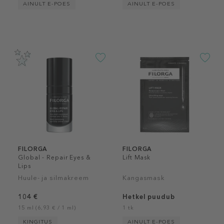
AINULT E-POES
AINULT E-POES
FILORGA
FILORGA
Global - Repair Eyes &
Lift Mask
Lips
Huule- ja silmakreem
Kangasmask
104 €
Hetkel puudub
15 ml (6,93 € / 1 ml)
1 tk
KINGITUS
AINULT E-POES