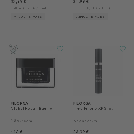
33,99 €
31,99 €
150 ml (0,23 € / 1 ml)
150 ml (0,21 € / 1 ml)
AINULT E-POES
AINULT E-POES
FILORGA
FILORGA
Global Repair Baume
Time Filler 5 XP Shot
Näokreem
Näoseerum
118 €
68,99 €