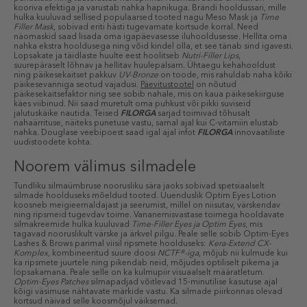
kooriva efektiga ja varustab nahka hapnikuga. Brändi hooldussari, mille
hulka kuuluvad sellised populaarsed tooted nagu Meso Mask ja
Time
Filler Mask
, sobivad eriti hästi tugevamate kortsude korral. Need
näomaskid saad lisada oma igapäevasesse iluhooldusesse. Hellita oma
nahka ekstra hooldusega ning võid kindel olla, et see tänab sind igavesti.
Lopsakate ja täidlaste huulte eest hoolitseb
Nutri-Filler Lips
,
suurepäraselt lõhnav ja hellitav huulepalsam. Ühtaegu kehahooldust
ning päikesekaitset pakkuv
UV-Bronze
on toode, mis rahuldab naha kõiki
päikesevanniga seotud vajadusi.
Päevitustootel
on nõutud
päikesekaitsefaktor ning see sobib nahale, mis on kaua päikesekiirguse
käes viibinud. Nii saad muretult oma puhkust või pikki suviseid
jalutuskäike nautida. Teised
FILORGA
sarjad toimivad tõhusalt
nahaärrituse, näiteks punetuse vastu, samal ajal kui C-vitamiin elustab
nahka. Douglase veebipoest saad igal ajal infot
FILORGA
innovaatiliste
uudistoodete kohta.
Noorem välimus silmadele
Tundliku silmaümbruse noorusliku sära jaoks sobivad spetsiaalselt
silmade hoolduseks mõeldud tooted. Uuenduslik Optim Eyes Lotion
koosneb meigieemaldajast ja seerumist, millel on niisutav, värskendav
ning ripsmeid tugevdav toime. Vananemisvastase toimega hooldavate
silmakreemide hulka kuuluvad
Time-Filler Eyes ja Optim Eyes
, mis
tagavad nooruslikult värske ja ärkvel pilgu. Peale selle sobib Optim-Eyes
Lashes & Brows parimal viisil ripsmete hoolduseks:
Kera-Extend CX-
Komplex
, kombineeritud suure doosi
NCTF®-iga
, mõjub nii kulmude kui
ka ripsmete juurtele ning pikendab neid, mõjudes optiliselt pikema ja
lopsakamana. Peale selle on ka kulmupiir visuaalselt määratletum.
Optim-Eyes Patches
silmapadjad võitlevad 15-minutilise kasutuse ajal
kõigi väsimuse nähtavate märkide vastu. Ka silmade piirkonnas olevad
kortsud näivad selle koosmõjul väiksemad.