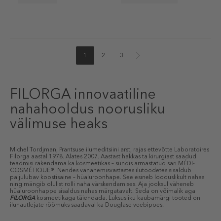
1
2
3
FILORGA innovaatiline
nahahooldus noorusliku
välimuse heaks
Michel Tordjman, Prantsuse ilumeditsiini arst, rajas ettevõtte Laboratoires
Filorga aastal 1978. Alates 2007. Aastast hakkas ta kirurgiast saadud
teadmisi rakendama ka kosmeetikas – sündis armastatud sari MÉDI-
COSMÉTIQUE®. Nendes vananemisvastastes ilutoodetes sisaldub
paljulubav koostisaine – hüaluroonhape. See esineb looduslikult nahas
ning mängib olulist rolli naha värskendamises. Aja jooksul väheneb
hüaluroonhappe sisaldus nahas märgatavalt. Seda on võimalik aga
FILORGA
kosmeetikaga täiendada. Luksusliku kaubamärgi tooted on
ilunautlejate rõõmuks saadaval ka Douglase veebipoes.