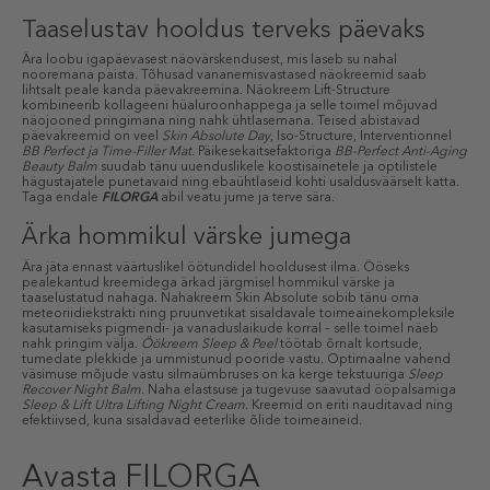
Taaselustav hooldus terveks päevaks
Ära loobu igapäevasest näovärskendusest, mis laseb su nahal
nooremana paista. Tõhusad vananemisvastased näokreemid saab
lihtsalt peale kanda päevakreemina. Näokreem Lift-Structure
kombineerib kollageeni hüaluroonhappega ja selle toimel mõjuvad
näojooned pringimana ning nahk ühtlasemana. Teised abistavad
päevakreemid on veel
Skin Absolute Day
, Iso-Structure, Interventionnel
BB Perfect ja Time-Filler Mat
. Päikesekaitsefaktoriga
BB-Perfect Anti-Aging
Beauty Balm
suudab tänu uuenduslikele koostisainetele ja optilistele
hägustajatele punetavaid ning ebaühtlaseid kohti usaldusväärselt katta.
Taga endale
FILORGA
abil veatu jume ja terve sära.
Ärka hommikul värske jumega
Ära jäta ennast väärtuslikel öötundidel hooldusest ilma. Ööseks
pealekantud kreemidega ärkad järgmisel hommikul värske ja
taaselustatud nahaga. Nahakreem Skin Absolute sobib tänu oma
meteoriidiekstrakti ning pruunvetikat sisaldavale toimeainekompleksile
kasutamiseks pigmendi- ja vanaduslaikude korral – selle toimel näeb
nahk pringim välja.
Öökreem Sleep & Peel
töötab õrnalt kortsude,
tumedate plekkide ja ummistunud pooride vastu. Optimaalne vahend
väsimuse mõjude vastu silmaümbruses on ka kerge tekstuuriga
Sleep
Recover Night Balm
. Naha elastsuse ja tugevuse saavutad ööpalsamiga
Sleep & Lift Ultra Lifting Night Cream
. Kreemid on eriti nauditavad ning
efektiivsed, kuna sisaldavad eeterlike õlide toimeaineid.
Avasta FILORGA