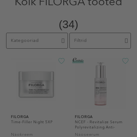
Kõik FILORGA tooted
(34)
Kategooriad
Filtrid
FILORGA
FILORGA
Time-Filler Night 5XP
NCEF - Revitalize Serum
Polyrevitalizing Anti-
Aging Serum
Näokreem
Näoseerum