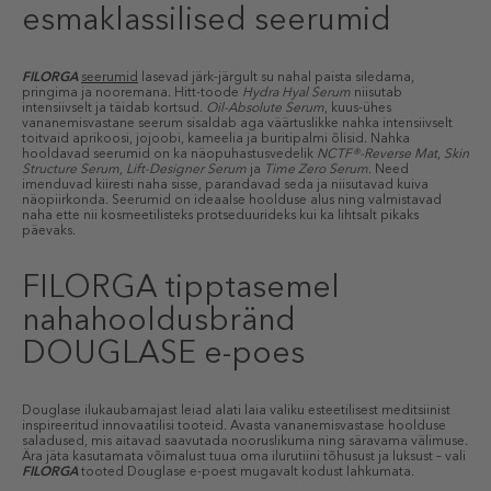
esmaklassilised seerumid
FILORGA
seerumid
lasevad järk-järgult su nahal paista siledama,
pringima ja nooremana. Hitt-toode
Hydra Hyal Serum
niisutab
intensiivselt ja täidab kortsud.
Oil-Absolute Serum
, kuus-ühes
vananemisvastane seerum sisaldab aga väärtuslikke nahka intensiivselt
toitvaid aprikoosi, jojoobi, kameelia ja buritipalmi õlisid. Nahka
hooldavad seerumid on ka näopuhastusvedelik
NCTF®-Reverse Mat
,
Skin
Structure Serum
,
Lift-Designer Serum
ja
Time Zero Serum
. Need
imenduvad kiiresti naha sisse, parandavad seda ja niisutavad kuiva
näopiirkonda. Seerumid on ideaalse hoolduse alus ning valmistavad
naha ette nii kosmeetilisteks protseduurideks kui ka lihtsalt pikaks
päevaks.
FILORGA tipptasemel
nahahooldusbränd
DOUGLASE e-poes
Douglase ilukaubamajast leiad alati laia valiku esteetilisest meditsiinist
inspireeritud innovaatilisi tooteid. Avasta vananemisvastase hoolduse
saladused, mis aitavad saavutada nooruslikuma ning säravama välimuse.
Ära jäta kasutamata võimalust tuua oma ilurutiini tõhusust ja luksust – vali
FILORGA
tooted Douglase e-poest mugavalt kodust lahkumata.