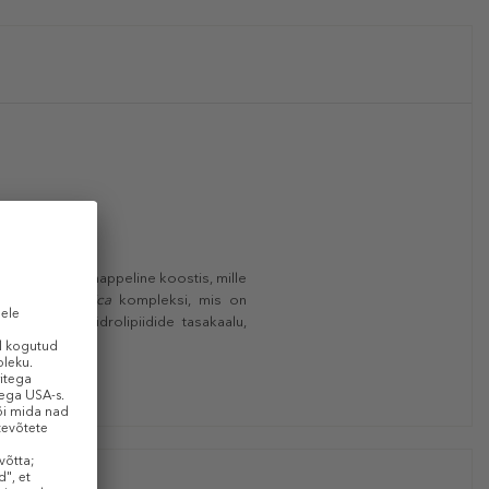
hale. Kergelt happeline koostis, mille
tud
Snail Truecica
kompleksi, mis on
maalse naha hüdrolipiidide tasakaalu,