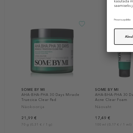
SOME BY MI
SOME BY MI
AHA-BHA-PHA 30 Days Miracle
AHA-BHA-PHA 30 Da
Truecica Clear Pad
Acne Clear Foam
Näokoorija
Näovaht
21,99 €
17,49 €
70 g (0,31 € / 1 g)
100 ml (0,17 € / 1 ml)