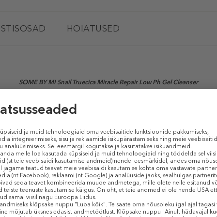
STISOSAD
HOIATUSED
SOME BY MI Snail Truecica Miracle Repair Low Ph Gel Cleanser
(Näopuhastusgeel)
pair Low Ph Gel Cleanser
taastav puhastusgeel tundlikule ja probleemsele na
pesemisel tekkivat kuivus- ja ebamugavustunnet. Sisaldab patenteeri
a Aasia
pennywort
'ist. Aktiveerib naha taastumisprotsesse, säilitab opti
, vähendab poore.