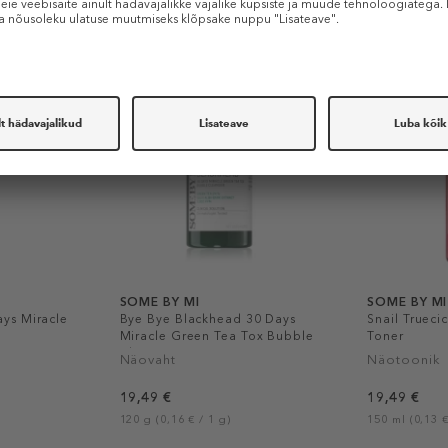
Sarnased tooted
SOME BY MI
SOME BY MI
ys Miracle
Bye Bye Blackhead 30 Days
Snail Trueci
Miracle Green Tea Tox Bubble
Toner
Cleanser
Näovaht
Näotoonik
19,49 €
19,49 €
120 g (0,16 € / 1 g)
150 ml (0,13 €