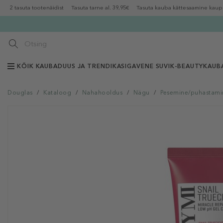
2 tasuta tootenäidist
Tasuta tarne al. 39,95€
Tasuta kauba kättesaamine kaup
KÕIK KAUBAD
UUS JA TRENDIKAS
IGAVENE SUVI
K-BEAUTY
KAUB
Douglas
/
Kataloog
/
Nahahooldus
/
Nägu
/
Pesemine/puhastami