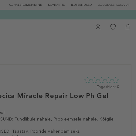
KOHALETOIMETAMINE
KONTAKTID
ILUTEENUSED
DOUGLASE ILUKAART
0
Tagasiside: 0
tähte
ecica Miracle Repair Low Ph Gel
5st
0
tagasisidest
el
ISUND:
Tundlikule nahale, Probleemsele nahale, Kõigile
SED:
Taastav, Pooride vähendamiseks