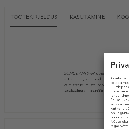
TOOTEKIRJELDUS
KASUTAMINE
KOO
SOME BY MI Snail Truecica Miracle Re
pH on 5,5, vähendab kareda veega 
valmistatud musta teo mutsiinist j
tasakaalustab rasunäärmete tegevust