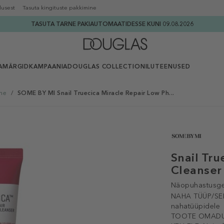
lusest
Tasuta kingituste pakkimine
TASUTA TARNE PAKIAUTOMAATIDESSE KUNI 09.08.2026
AMÄRGID
KAMPAANIA
DOUGLAS COLLECTION
ILUTEENUSED
ne
/
SOME BY MI Snail Truecica Miracle Repair Low Ph...
Snail Tru
Cleanser
Näopuhastusge
NAHA TÜÜP/SE
nahatüüpidele
TOOTE OMADU