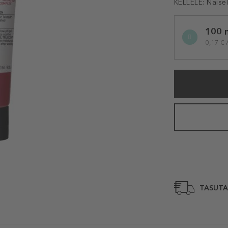
KELLELE:
Naise
Selected
100 
variation
0,17 € 
TASUTA