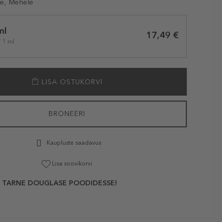
le, Mehele
ml
17,49 €
/ 1 ml
LISA OSTUKORVI
BRONEERI
Kaupluste saadavus
Lisa soovikorvi
 TARNE DOUGLASE POODIDESSE!