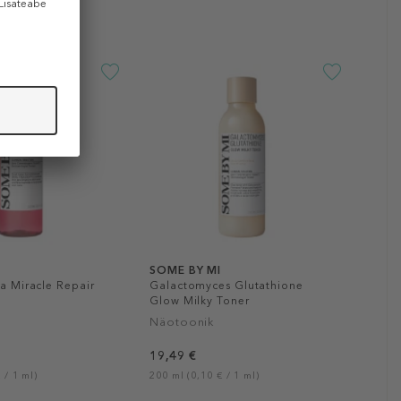
SOME BY MI
ca Miracle Repair
Galactomyces Glutathione
Glow Milky Toner
Näotoonik
19,49 €
 / 1 ml)
200 ml (0,10 € / 1 ml)