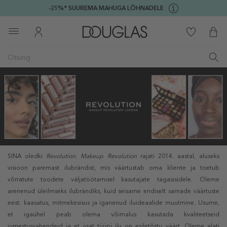
-25%* SUUREMA MAHUGA LÕHNADELE
SINA oledki
Revolution.
Makeup Revolution
rajati 2014. aastal, aluseks
visioon paremast ilubrändist, mis väärtustab oma kliente ja toetub
võrratute toodete väljatöötamisel kasutajate tagasisidele. Oleme
arenenud üleilmseks ilubrändiks, kuid seisame endiselt samade väärtuste
eest: kaasatus, mitmekesisus ja iganenud iluideaalide muutmine. Usume,
et igaühel peab olema võimalus kasutada kvaliteetseid
jumestusvahendeid ja et igat tüüpi ilu on esiletõstu väärt. Oleme alati