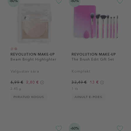
-60%
-60%
REVOLUTION MAKE-UP
REVOLUTION MAKE-UP
Beam Bright Highlighter
The Brush Edit Gift Set
Valgustav sära
Komplekt
6,99 €
2,80 €
32,49 €
13 €
2.45 g
1 tk
PIIRATUD KOGUS
AINULT E-POES
-60%