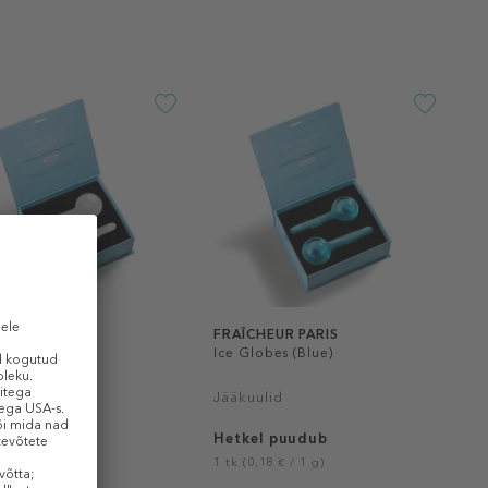
HEUR PARIS
FRAÎCHEUR PARIS
obes (White)
Ice Globes (Blue)
ulid
Jääkuulid
l puudub
Hetkel puudub
,18 € / 1 g)
1 tk (0,18 € / 1 g)