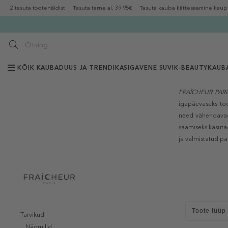
2 tasuta tootenäidist
Tasuta tarne al. 39,95€
Tasuta kauba kättesaamine kaup
KÕIK KAUBAD
UUS JA TRENDIKAS
IGAVENE SUVI
K-BEAUTY
KAUB
FRAÎCHEUR PARI
igapäevaseks to
need vähendavad 
saamiseks kasuta
ja valmistatud par
Toote tüüp
Tarvikud
Näorullid