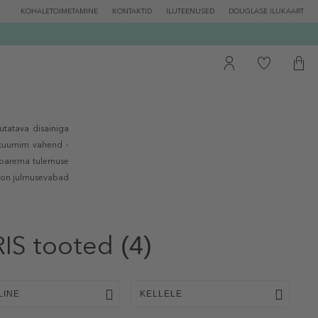
KOHALETOIMETAMINE
KONTAKTID
ILUTEENUSED
DOUGLASE ILUKAART
utatava disainiga
 kuumim vahend -
i parema tulemuse
 on julmusevabad
IS tooted
(4)
LINE
KELLELE