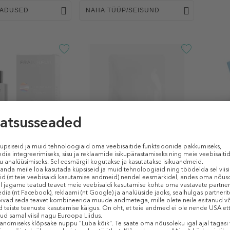
MADUSED
NAHA TÜÜP/SEISUND
R PARIS
FRAÎCHEUR PARIS
FRAÎC
ow Serum
Gold Repair Collagen Face
Ice Gl
Mask
um
Näomask
Jääku
uudub
Hetkel puudub
Hetke
€ / 1 ml)
1 tk
1 tk (0