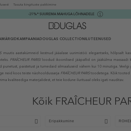
lusest
Tasuta kingituste pakkimine
-25%* SUUREMA MAHUGA LÕHNADELE
AMÄRGID
KAMPAANIA
DOUGLAS COLLECTION
ILUTEENUSED
S
muutis aastakümneid kestnud jääalase uurimistöö elegantseks, hõlpsalt kas
oteks.
FRAÎCHEUR PARISI
loodud ikoonilised jääpallid on jääkülma massaaži
punetust, paistetust ja tumedaid silmaaluseid vähem kui 10 minutiga. Veelg
ge neid koos teiste näohooldussarja
FRAÎCHEUR PARIS
toodetega. Kõik tooted
ima kvaliteediga materjalidest, et teie kodune ilurituaal oleks igati nauditav.
Kõik FRAÎCHEUR PAR
Eripakkumine
ROHE