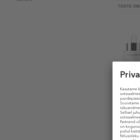
TOOTE O
FRAÎCHEU
Ocean Gl
Näoseer
Hetkel p
30 ml (2,25 