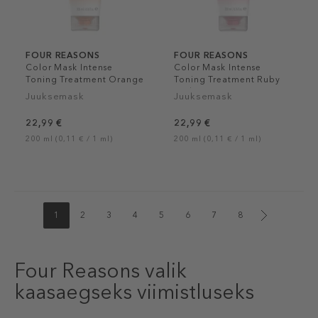
FOUR REASONS
FOUR REASONS
Color Mask Intense
Color Mask Intense
Toning Treatment Orange
Toning Treatment Ruby
Red
Juuksemask
Juuksemask
22,99 €
22,99 €
200 ml (0,11 € / 1 ml)
200 ml (0,11 € / 1 ml)
1
2
3
4
5
6
7
8
Four Reasons valik
kaasaegseks viimistluseks