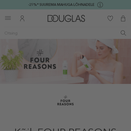
-25%* SUUREMA MAHUGA LÕHNADELE