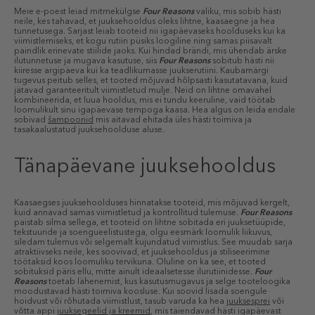
Meie e-poest leiad mitmekülgse
Four Reasons
valiku, mis sobib hästi
neile, kes tahavad, et juuksehooldus oleks lihtne, kaasaegne ja hea
tunnetusega. Sarjast leiab tooteid nii igapäevaseks hoolduseks kui ka
viimistlemiseks, et kogu rutiin püsiks loogiline ning samas piisavalt
paindlik erinevate stiilide jaoks. Kui hindad brändi, mis ühendab ärske
ilutunnetuse ja mugava kasutuse, siis
Four Reasons
sobitub hästi nii
kiiresse argipäeva kui ka teadlikumasse juukserutiini. Kaubamärgi
tugevus peitub selles, et tooted mõjuvad hõlpsasti kasutatavana, kuid
jätavad garanteeritult viimistletud mulje. Neid on lihtne omavahel
kombineerida, et luua hooldus, mis ei tundu keeruline, vaid töötab
loomulikult sinu igapäevase tempoga kaasa. Hea algus on leida endale
sobivad
šampoonid
mis aitavad ehitada üles hästi toimiva ja
tasakaalustatud juuksehoolduse aluse.
Tänapäevane juuksehooldus
Kaasaegses juuksehoolduses hinnatakse tooteid, mis mõjuvad kergelt,
kuid annavad samas viimistletud ja kontrollitud tulemuse.
Four Reasons
paistab silma sellega, et tooteid on lihtne sobitada eri juuksetüüpide,
tekstuuride ja soengueelistustega, olgu eesmärk loomulik liikuvus,
siledam tulemus või selgemalt kujundatud viimistlus. See muudab sarja
atraktiivseks neile, kes soovivad, et juuksehooldus ja stiliseerimine
töötaksid koos loomuliku tervikuna. Oluline on ka see, et tooted
sobituksid päris ellu, mitte ainult ideaalsetesse ilurutiinidesse.
Four
Reasons
toetab lähenemist, kus kasutusmugavus ja selge tooteloogika
moodustavad hästi toimiva koosluse. Kui soovid lisada soengule
hoidvust või rõhutada viimistlust, tasub varuda ka hea
juuksesprei
või
võtta appi
juuksegeelid ja kreemid
, mis täiendavad hästi igapäevast