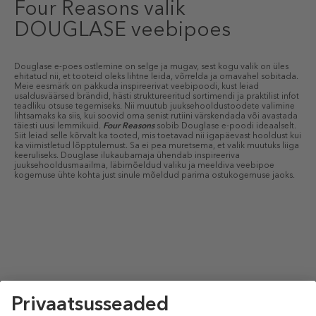
Four Reasons valik
DOUGLASE veebipoes
Douglase e-poes ostlemine on selge ja mugav, sest kogu valik on üles
ehitatud nii, et tooteid oleks lihtne leida, võrrelda ja omavahel sobitada.
Meie eesmärk on pakkuda inspireerivat veebipoodi, kust leiad
usaldusväärsed brändid, hästi struktureeritud sortimendi ja praktilist infot
teadliku otsuse tegemiseks. Nii muutub juuksehooldustoodete valimine
lihtsamaks ka siis, kui soovid oma senist rutiini värskendada või avastada
täiesti uusi lemmikuid.
Four Reasons
sobib Douglase e-poodi ideaalselt.
Siit leiad selle kõrvalt ka tooted, mis toetavad nii igapäevast hooldust kui
ka viimistletud lõpptulemust. Sa ei pea muretsema, et valik muutuks liiga
keeruliseks. Douglase ilukaubamaja ühendab inspireeriva
juuksehooldusmaailma, läbimõeldud valiku ja meeldiva veebipoe
kogemuse ühte kohta just sinule mõeldud parima ostukogemuse jaoks.