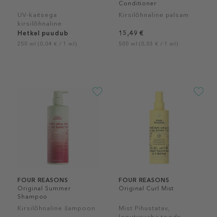
Conditioner
UV-kaitsega
Kirsilõhnaline palsam
kirsilõhnaline
juuksesprei
Hetkel puudub
15,49 €
250 ml (0,04 € / 1 ml)
500 ml (0,03 € / 1 ml)
FOUR REASONS
FOUR REASONS
Original Summer
Original Curl Mist
Shampoo
Kirsilõhnaline šampoon
Mist Pihustatav,
loputusvaba toode