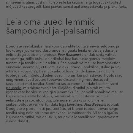
stiliseerimisrutiini. Just siin tuleb esile ka kaubamärgi tugevus – tooted
mõjuvad kaasaegselt, kuid jäävad samal ajal arusaadavaks ja praktiliseks.
Leia oma uued lemmik
šampoonid ja -palsamid
Douglase veebikaubamaja koondab ühte kohta erineva iseloomu ja
fookusega juuksehooldusbrände, et igaüks leiaks enda vajaduste ja
eelistustega sobiva lahenduse.
Four Reasons
täiendab seda valikut
toodetega, mille puhul on esikohal hea kasutuskogemus, meeldiv
tunnetus ja terviklikult ülesehitus. See annab võimaluse kombineerida
erinevaid samme nii, et tulemus oleks ühtaegu praktiline, stiilne ja sinu
rutiiniga kooskõlas. Hea juuksehooldus ei piirdu kunagi ainult ühe
tootega. Läbimõeldud tulemus sünnib siis, kui puhastavad, hooldavad
ning viimistlevad tooted toetavad üksteist ning moodustavad
tasakaalustatud terviku. Seetõttu tasub varuda endale ka efektiivsed
palsamid
, mis täiendavad hästi ülejäänud rutiini ja aitab muuta
igapäevase hoolduse veelgi sujuvamaks. Selline valik annab võimaluse
kujundada endale hoolitsus, mis vastab sinu juuste iseloomule,
eelistustele ja soovitud lõpptulemusele. Lisaks on oluline, et
juuksehoolduse valik ei tunduks liiga keeruline.
Four Reasons
sobitub
Douglase e-poodi hästi just seetõttu, et brändi tooted loovad selge
terviku ning neid on lihtne omavahel kombineerida. Nii saab igaüks
kujundada rutiini, mis on isiklik, mugav ja loomulik osa igapäevasest
iluhooldusest.