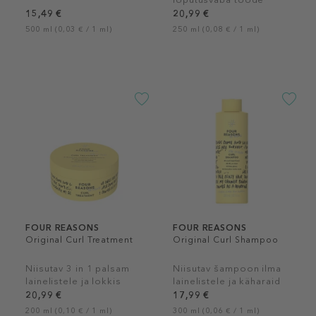
lainelistele
15,49 €
20,99 €
500 ml (0,03 € / 1 ml)
250 ml (0,08 € / 1 ml)
FOUR REASONS
FOUR REASONS
Original Curl Treatment
Original Curl Shampoo
Niisutav 3 in 1 palsam
Niisutav šampoon ilma
lainelistele ja lokkis
lainelistele ja käharaid
juustele.
juustele
20,99 €
17,99 €
200 ml (0,10 € / 1 ml)
300 ml (0,06 € / 1 ml)