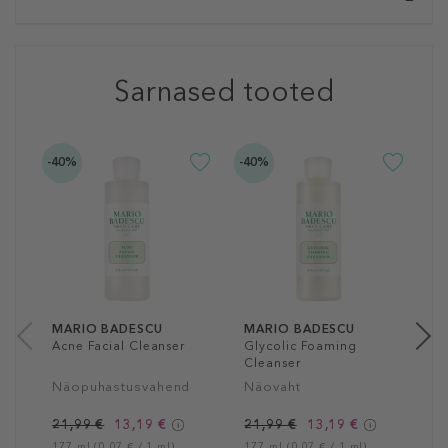
Sarnased tooted
-40%
-40%
-4
M
B
N
2
29
MARIO BADESCU
MARIO BADESCU
Acne Facial Cleanser
Glycolic Foaming
Cleanser
Näopuhastusvahend
Näovaht
21,99 €
13,19 €
21,99 €
13,19 €
177 ml (0,07 € / 1 ml)
177 ml (0,07 € / 1 ml)