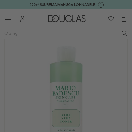
-25%* SUUREMA MAHUGA LÕHNADELE