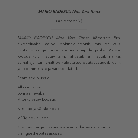
MARIO BADESCU Aloe Vera Toner
(Aaloetoonik)
MARIO BADESCU Aloe Vera Toner
Äärmiselt õrn,
alkoholivaba, aaloel põhinev toonik, mis on välja
töötatud kõige õrnemate nahatüüpide jaoks. Aaloe,
looduslikult niisutav taim, rahustab ja niisutab nahka,
samal ajal kui nahalt eemaldatakse ebatasasused. Nahk
jääb pehme, sile ja värskendatud.
Peamised plussid
Alkoholivaba
Lõhnaainevaba
Mittekuivatav koostis
Niisutab ja värskendab
Müügiedu alused
Niisutab kergelt, samal ajal eemaldades naha pinnalt
üleliigsed ebatasasused