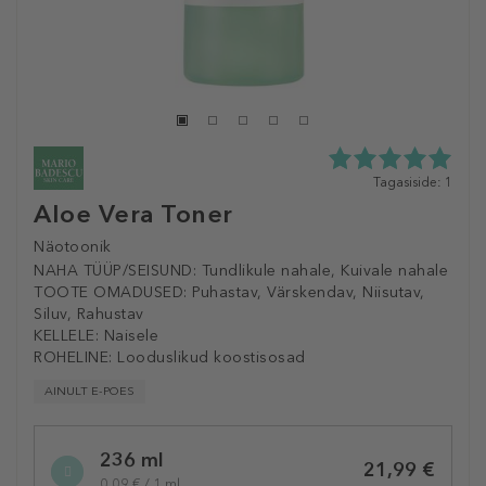
5.0
Tagasiside: 1
tähte
Aloe Vera Toner
5st
1
Näotoonik
tagasisidest
NAHA TÜÜP/SEISUND:
Tundlikule nahale, Kuivale nahale
TOOTE OMADUSED:
Puhastav, Värskendav, Niisutav,
Siluv, Rahustav
KELLELE:
Naisele
ROHELINE:
Looduslikud koostisosad
AINULT E-POES
Selected
236 ml
variation
21,99 €
0,09 € / 1 ml