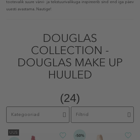
tootevalik suure värvi- ja tekstuurivalikuga inspireerib sind end iga päev
uuesti avastama. Nautige!
DOUGLAS
COLLECTION -
DOUGLAS MAKE UP
HUULED
(24)
Kategooriad
Filtrid
UUS
-50%