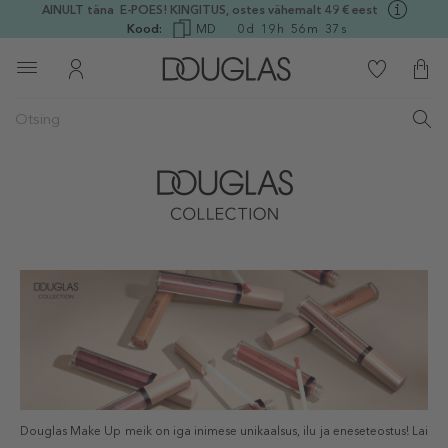
AINULT täna E-POES! KINGITUS, ostes vähemalt 49 € eest
Kood:
MD
0
d
19
h
56
m
37
s
Douglas Make Up meik on iga inimese unikaalsus, ilu ja eneseteostus! Lai