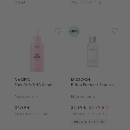
5.5 ml
70 g (0,31 € / 1 g)
-30%
NACIFIC
MIXSOON
Pink AHA/BHA Serum
Bifida Ferment Essence
Näoseerum
Näoessents
24,99 €
33,99 €
23,79 €
50 ml (0,50 € / 1 ml)
100 ml (0,24 € / 1 ml)
PIIRATUD KOGUS