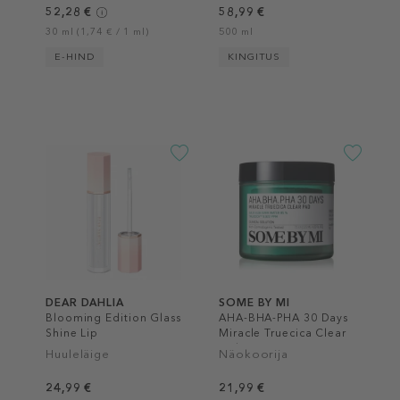
52,28 €
58,99 €
30 ml (1,74 € / 1 ml)
500 ml
E-HIND
KINGITUS
DEAR DAHLIA
SOME BY MI
Blooming Edition Glass
AHA-BHA-PHA 30 Days
Shine Lip
Miracle Truecica Clear
Pad
Huuleläige
Näokoorija
24,99 €
21,99 €