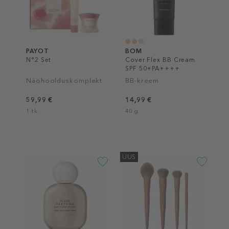
PAYOT
BOM
N°2 Set
Cover Flex BB Cream
SPF 50+PA++++
Näohoolduskomplekt
BB-kreem
59,99 €
14,99 €
1 tk
40 g
UUS