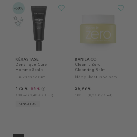
-50%
KÉRASTASE
BANILA CO
Densifique Cure
Clean It Zero
Homme Scalp
Cleansing Balm
Treatment
Nourishing
Juukseseerum
Näopuhastuspalsam
172 €
86 €
26,99 €
180 ml (0,48 € / 1 ml)
100 ml (0,27 € / 1 ml)
KINGITUS