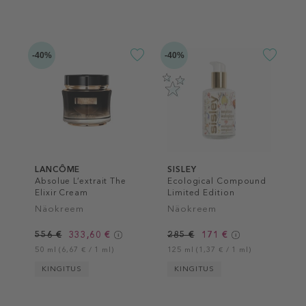
-40%
-40%
LANCÔME
SISLEY
Absolue L’extrait The
Ecological Compound
Elixir Cream
Limited Edition
Näokreem
Näokreem
556 €
333,60 €
285 €
171 €
50 ml (6,67 € / 1 ml)
125 ml (1,37 € / 1 ml)
KINGITUS
KINGITUS