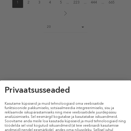
1
2
3
4
5
...
223
...
444
...
665
Page
20
size
select