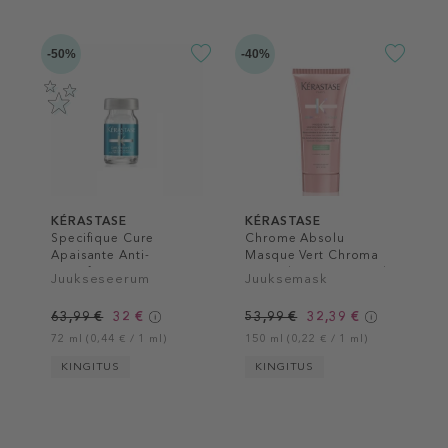
-50%
-40%
KÉRASTASE
KÉRASTASE
Specifique Cure
Chrome Absolu
Apaisante Anti-
Masque Vert Chroma
Inconforts
Neutralisant Hair Mask
Juukseseerum
Juuksemask
63,99 €
32 €
53,99 €
32,39 €
72 ml (0,44 € / 1 ml)
150 ml (0,22 € / 1 ml)
KINGITUS
KINGITUS