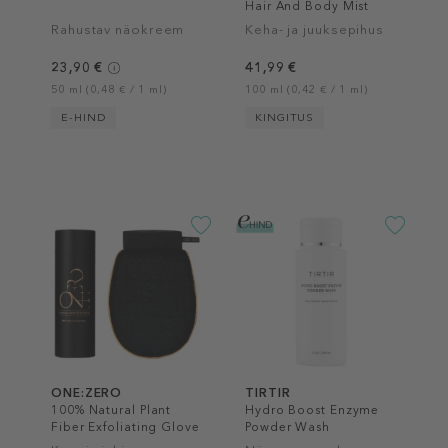
Hair And Body Mist
Rahustav näokreem
Keha- ja juuksepihus
23,90 €
41,99 €
50 ml (0,48 € / 1 ml)
100 ml (0,42 € / 1 ml)
E-HIND
KINGITUS
ONE:ZERO
TIRTIR
100% Natural Plant
Hydro Boost Enzyme
Fiber Exfoliating Glove
Powder Wash