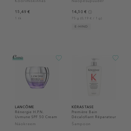
Koorimiskinnas
Näopesupuuder
15,49 €
14,50 €
1 tk
75 g (0,19 € / 1 g)
E-HIND
LANCÔME
KÉRASTASE
Rénergie H.P.N.
Première Bain
Uvmune SPF 50 Cream
Décalcifiant Réparateur
Shampoo
Näokreem
Šampoon