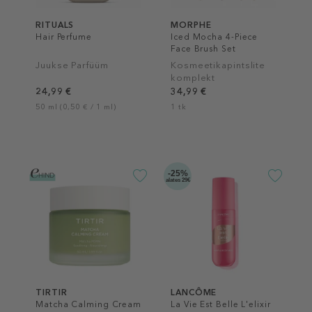
RITUALS
MORPHE
Hair Perfume
Iced Mocha 4-Piece
Face Brush Set
Juukse Parfüüm
Kosmeetikapintslite
komplekt
24,99 €
34,99 €
50 ml (0,50 € / 1 ml)
1 tk
-25%
alates 29€
TIRTIR
LANCÔME
Matcha Calming Cream
La Vie Est Belle L'elixir