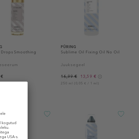
G
PŪRING
t Drops Smoothing
Sublime Oil Fixing Oil No Oil
eseerum
Juuksegeel
 €
16,99 €
13,59 €
0,36 € / 1 ml)
250 ml (0,05 € / 1 ml)