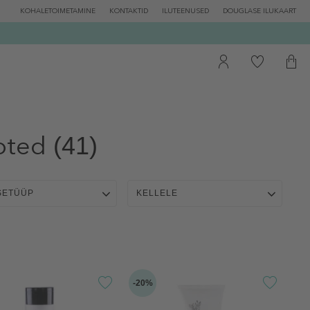
KOHALETOIMETAMINE
KONTAKTID
ILUTEENUSED
DOUGLASE ILUKAART
oted
(41)
SETÜÜP
KELLELE
-20%