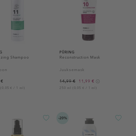
G
PŪRING
izing Shampoo
Reconstruction Mask
oon
Juuksemask
 €
14,99 €
11,99 €
(0,05 € / 1 ml)
250 ml (0,05 € / 1 ml)
-20%