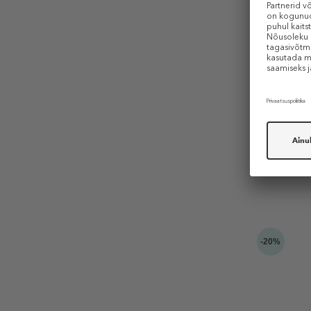
PŪRING
Liberty Cr
Glossing 
Juuksese
19,99 €
100 ml (0,20
-20%