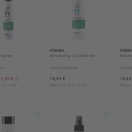
PŪRING
PŪRIN
g Spray
Volumizing Conditioner
Volum
ei
Juuksepalsam
Šamp
15,99 €
14,99 €
14,99
 € / 1 ml)
300 ml (0,05 € / 1 ml)
300 ml 