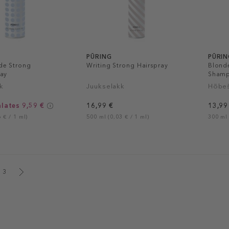
PŪRING
PŪRIN
de Strong
Writing Strong Hairspray
Blonde
ray
Sham
k
Juukselakk
Hõbe
alates 9,59 €
16,99 €
13,99
 € / 1 ml)
500 ml (0,03 € / 1 ml)
300 ml 
3