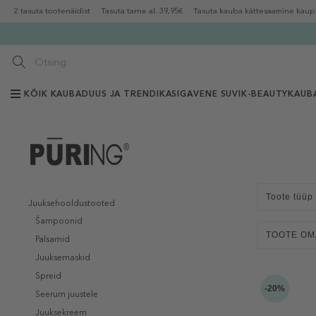
2 tasuta tootenäidist
Tasuta tarne al. 39,95€
Tasuta kauba kättesaamine kaup
KÕIK KAUBAD
UUS JA TRENDIKAS
IGAVENE SUVI
K-BEAUTY
KAUB
Toote tüüp
Juuksehooldustooted
Šampoonid
TOOTE O
Palsamid
Juuksemaskid
Spreid
-20%
Seerum juustele
Juuksekreem