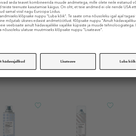
PŪRING
PŪRIN
ystal Serum
Living Protective Thermal
Pop Ar
Serum
Protective Glossing Spray
Hard F
erum
Kuumakaitsesprei
Juuks
16,99 €
12,99
 € / 1 ml)
150 ml (0,11 € / 1 ml)
250 ml 