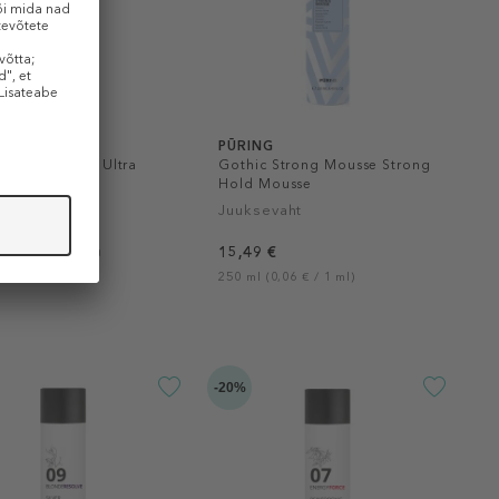
G
PŪRING
t Extreme Gel Ultra
Gothic Strong Mousse Strong
luid Gel
Hold Mousse
egeel
Juuksevaht
 €
10,39 €
15,49 €
(0,04 € / 1 ml)
250 ml (0,06 € / 1 ml)
-20%