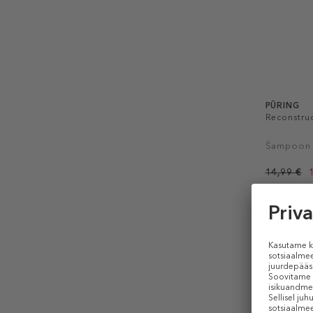
PŪRING
Reconstru
Šampoon
14,99 €
300 ml (0,04