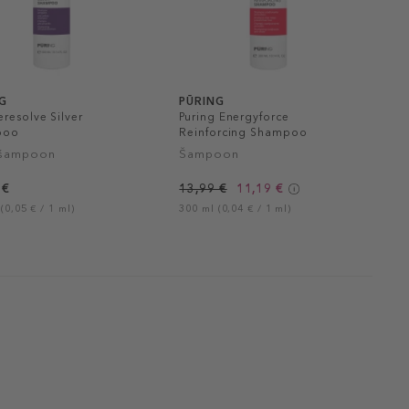
G
PŪRING
resolve Silver
Puring Energyforce
poo
Reinforcing Shampoo
šampoon
Šampoon
 €
13,99 €
11,19 €
(0,05 € / 1 ml)
300 ml (0,04 € / 1 ml)