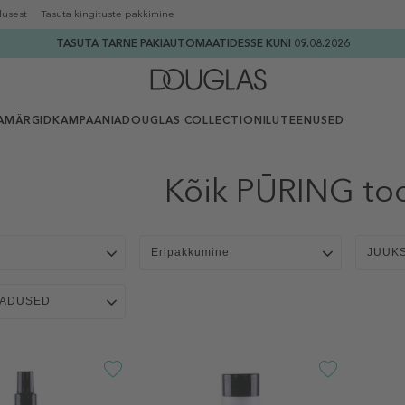
lusest
Tasuta kingituste pakkimine
TASUTA TARNE PAKIAUTOMAATIDESSE KUNI 09.08.2026
AMÄRGID
KAMPAANIA
DOUGLAS COLLECTION
ILUTEENUSED
Kõik PŪRING to
Eripakkumine
JUUK
MADUSED