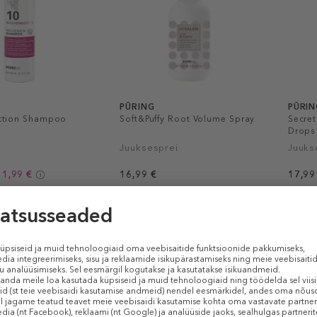
PŪRING
PŪRIN
ction Shampoo
Soft&Puffy Root Volume Spray
Secre
Drops
Juuksesprei
Juuks
11,99 €
16,99 €
17,99
 € / 1 ml)
150 ml (0,11 € / 1 ml)
50 ml (
-20%