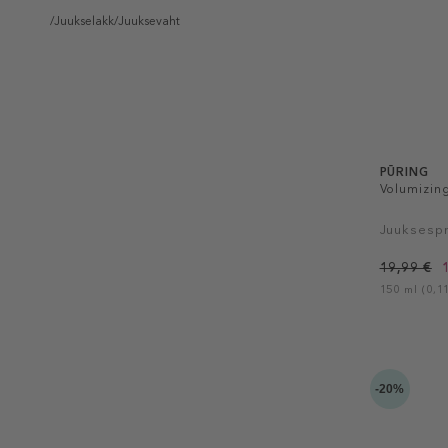
/Juukselakk/Juuksevaht
PŪRING
Volumizin
Juuksespr
19,99 €
150 ml (0,11
-20%