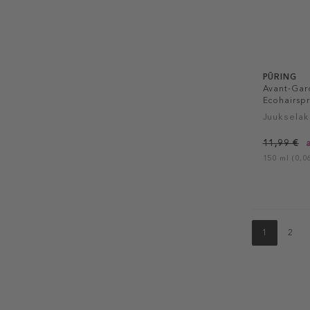
PŪRING
Avant-Gar
Ecohairsp
Juukselak
11,99 €
150 ml (0,06
1
2