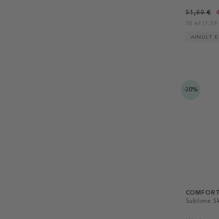
51,99 €
30 ml (1,39 
AINULT E
-20%
COMFORT
Sublime S