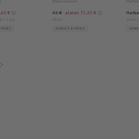
m
Näoseerum
Parfü
,60 €
92 €
alates 73,60 €
Hetke
€ / 1 ml)
30 ml
15 ml (
-POES
AINULT E-POES
AINU