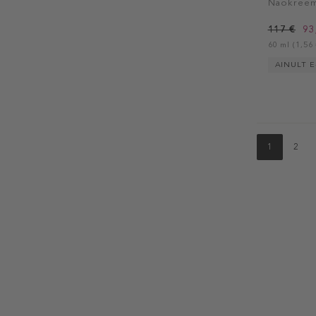
Näokree
117 €
93
60 ml (1,56 
AINULT E
1
2