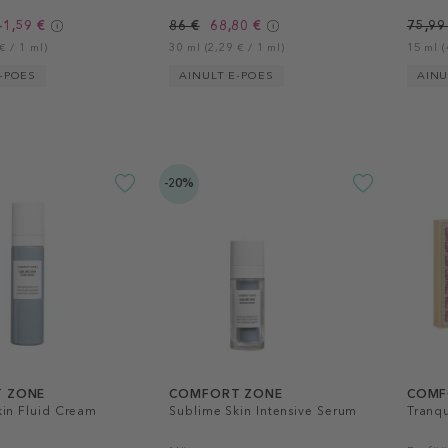
41,59 €
86 €
68,80 €
75,99
€ / 1 ml)
30 ml (2,29 € / 1 ml)
15 ml (
-POES
AINULT E-POES
AINU
-20%
 ZONE
COMFORT ZONE
COMF
kin Fluid Cream
Sublime Skin Intensive Serum
Tranqu