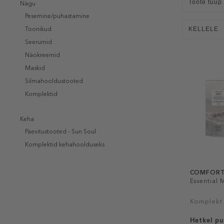
Toote tüüp
Nägu
Pesemine/puhastamine
Toonikud
KELLELE
Seerumid
Näokreemid
Maskid
Silmahooldustooted
Komplektid
Keha
Päevitustooted - Sun Soul
Komplektid kehahoolduseks
COMFORT
Essential M
Komplekt
Hetkel p