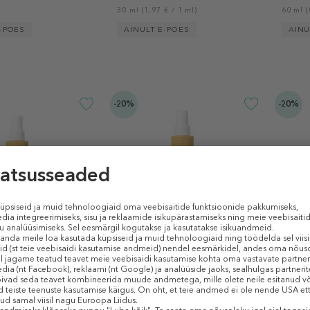
30 ml (1,97 € / 1 ml)
60 ml (
-POES
AINULT E-POES
AINU
-20%
-20%
 ZONE
COMFORT ZONE
COMF
ilk SPF 50+ Kids
Sun Soul Milk SPF 30
Sun S
itsepiim
Päikesekaitsepiim
Päike