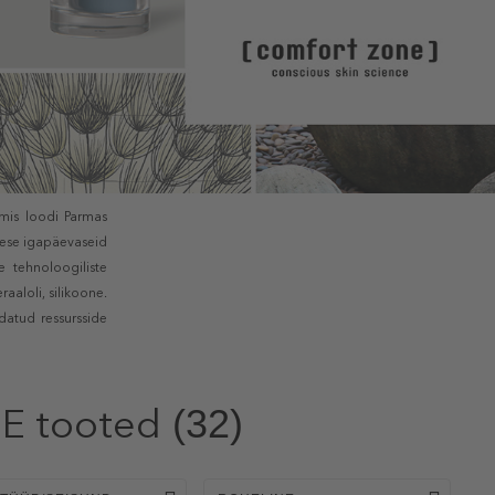
 mis loodi Parmas
iese igapäevaseid
 tehnoloogiliste
aaloli, silikoone.
ndatud ressursside
E tooted
(32)