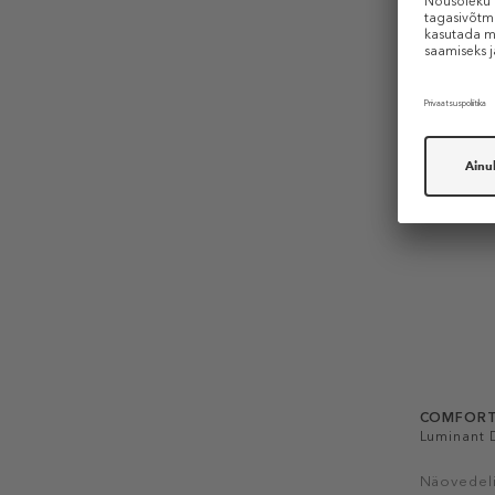
39,99 €
150 ml (0,21
AINULT E
-20%
COMFORT
Luminant 
Näovedel