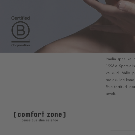
Itaalia spaa ka
1996.a. Spetsial
valikuid. Valib
molekulide kandja
Pole testitud loo
arvelt.