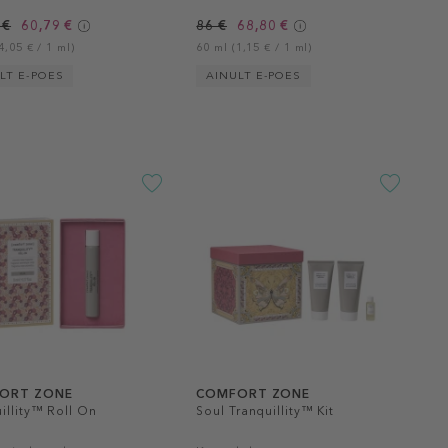
 €
60,79 €
86 €
68,80 €
4,05 € / 1 ml)
60 ml (1,15 € / 1 ml)
LT E-POES
AINULT E-POES
ORT ZONE
COMFORT ZONE
illity™ Roll On
Soul Tranquillity™ Kit