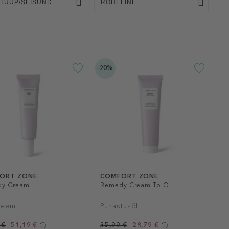
 TÜÜP/SEISUND
ROHELINE
-20%
ORT ZONE
COMFORT ZONE
y Cream
Remedy Cream To Oil
reem
Puhastusõli
 €
51,19 €
35,99 €
28,79 €