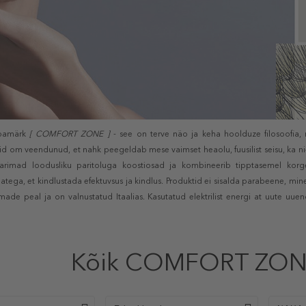
ubamärk
[ COMFORT ZONE ]
- see on terve näo ja keha hoolduze filosoofia,
isid om veendunud, et nahk peegeldab mese vaimset heaolu, fuusilist seisu, ka n
 parimad loodusliku paritoluga koostiosad ja kombineerib tipptasemel korge
tega, et kindlustada efektuvsus ja kindlus. Produktid ei sisalda parabeene, miner
made peal ja on valnustatud Itaalias. Kasutatud elektrilist energi at uute uue
Kõik COMFORT ZON