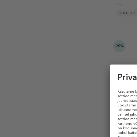
1 tk
AINULT E
-20%
COMFORT
Sun Soul M
Päikeseka