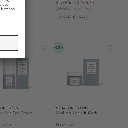
 €
25,59 €
35,99 €
28,79 €
0,43 € / 1 ml)
200 ml (0,14 € / 1 ml)
LT E-POES
AINULT E-POES
-20%
ORT ZONE
COMFORT ZONE
me Skin Eye Cream
Sublime Skin Lift-Mask
kreem
Näomask