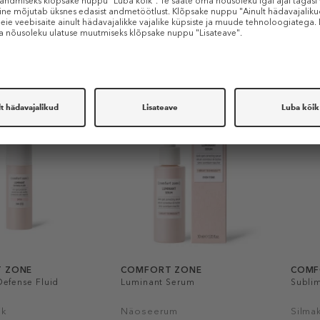
31,99 €
35,99 €
28,79 €
31,99
 € / 1 ml)
150 ml (0,19 € / 1 ml)
60 ml (
-POES
AINULT E-POES
AINU
-20%
-20%
 ZONE
COMFORT ZONE
COMF
Defense Fluid
Luminant Serum
Subli
ik
Näoseerum
Silma