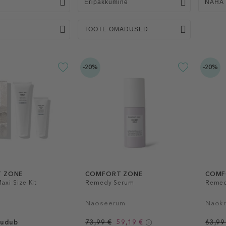
Eripakkumine
NAHA
TOOTE OMADUSED
-20%
-20%
 ZONE
COMFORT ZONE
COMF
axi Size Kit
Remedy Serum
Remed
Näoseerum
Näok
uudub
73,99 €
59,19 €
63,99