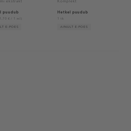
ümi ekstrakt
Komplekt
l puudub
Hetkel puudub
1,70 € / 1 ml)
1 tk
LT E-POES
AINULT E-POES