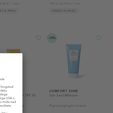
0,85 € / 1 ml)
150 ml (0,19 € / 1 ml)
LT E-POES
AINULT E-POES
-20%
ORT ZONE
COMFORT ZONE
oul Face Cream SPF 30
Sun Soul Aftersun
sekaitsekreem
Päevitusjärgne kreem