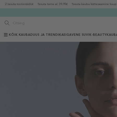
2 tasuta tootenäidist
Tasuta tarne al. 39,95€
Tasuta kauba kättesaamine kaup
KÕIK KAUBAD
UUS JA TRENDIKAS
IGAVENE SUVI
K-BEAUTY
KAUB