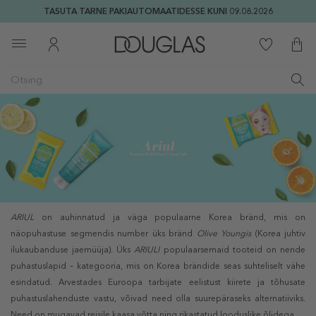
TASUTA TARNE PAKIAUTOMAATIDESSE KUNI 09.08.2026
ARIUL
on auhinnatud ja väga populaarne Korea bränd, mis on
näopuhastuse segmendis number üks bränd
Olive Youngis
(Korea juhtiv
ilukaubanduse jaemüüja). Üks
ARIULI
populaarsemaid tooteid on nende
puhastuslapid – kategooria, mis on Korea brändide seas suhteliselt vähe
esindatud. Arvestades Euroopa tarbijate eelistust kiirete ja tõhusate
puhastuslahenduste vastu, võivad need olla suurepäraseks alternatiiviks.
Need on mugavad reisile kaasa võtta ning rikastatud looduslike õlidega.