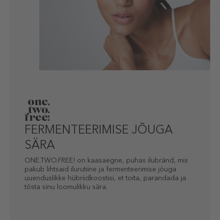
FERMENTEERIMISE JÕUGA
SÄRA
ONE.TWO.FREE! on kaasaegne, puhas ilubränd, mis
pakub lihtsaid ilurutiine ja fermenteerimise jõuga
uuenduslikke hübriidkoostisi, et toita, parandada ja
tõsta sinu loomulikku sära.