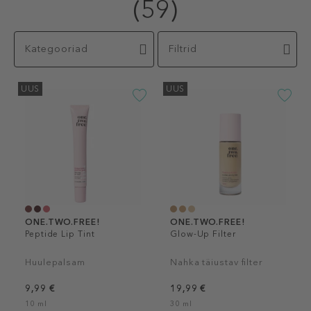
(59)
Kategooriad
Filtrid
UUS
UUS
ONE.TWO.FREE!
ONE.TWO.FREE!
Peptide Lip Tint
Glow-Up Filter
Huulepalsam
Nahka täiustav filter
9,99 €
19,99 €
10 ml
30 ml