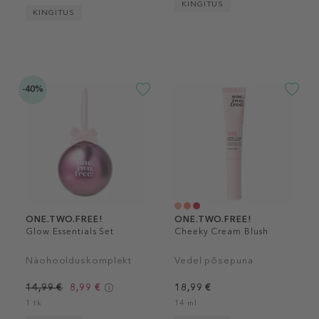
KINGITUS
KINGITUS
-40%
ONE.TWO.FREE!
ONE.TWO.FREE!
Glow Essentials Set
Cheeky Cream Blush
Näohoolduskomplekt
Vedel põsepuna
14,99 €
8,99 €
18,99 €
1 tk
14 ml