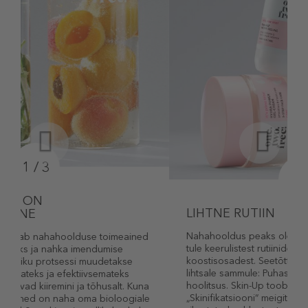
2 / 3
LIHTNE RUTIIN
Nahahooldus peaks olema lihtne. Säraga nahk ei
tule keerulistest rutiinidest – see tuleb õigetest
koostisosadest. Seetõttu keskendume kolmele
lihtsale sammule: Puhastamine, ettevalmistus ja
hoolitsus. Skin-Up toob selle lähenemise jumestusse.
„Skinifikatsiooni“ meigitoodete koostised on