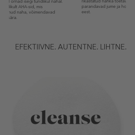
rikastatud nahka toetavate koostisosadega, mis
parandavad jume ja hoolitsevad samal ajal naha
eest.
EFEKTIIVNE. AUTENTNE. LIHTNE.