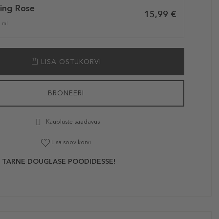
ing Rose
15,99 €
1 ml
LISA OSTUKORVI
BRONEERI
Kaupluste saadavus
Lisa soovikorvi
 TARNE DOUGLASE POODIDESSE!