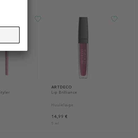
ARTDECO
Styler
Lip Brilliance
Huuleläige
14,99 €
5 ml