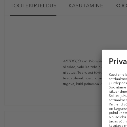
TOOTEKIRJELDUS
KASUTAMINE
KOO
ARTDECO Lip Wonder Serumi
toitva
siledad, vaid ka teie huuled näevad 
niisutus. Teeroosi tüvirakkudest valm
teadaolevalt hüaluroonhappe ja keramii
tugeva, kuid painduva kile, mis loob ka