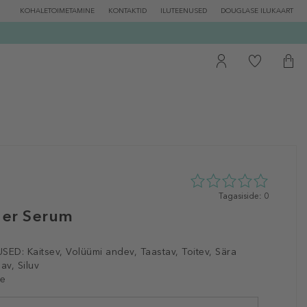
KOHALETOIMETAMINE
KONTAKTID
ILUTEENUSED
DOUGLASE ILUKAART
0
Tagasiside: 0
tähte
der Serum
5st
0
tagasisidest
SED:
Kaitsev, Volüümi andev, Taastav, Toitev, Sära
av, Siluv
le