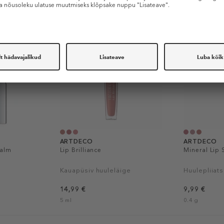
ARTDECO
ARTDECO
Balm
Lip Brilliance
Mineral Lip 
Kauapüsiv huuleläige
Huulepliiats
14,99 €
9,99 €
5 ml
0.4 g