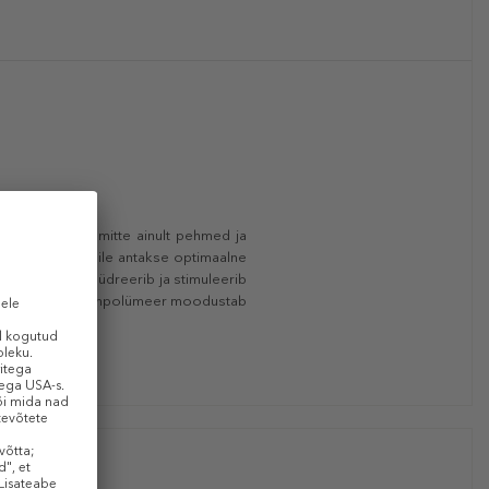
eed ei tundu mitte ainult pehmed ja
eie huuli ja neile antakse optimaalne
d
Berryflux Vita
hüdreerib ja stimuleerib
sutab huuli. Želatiinpolümeer moodustab