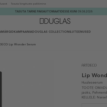
lusest
Tasuta kingituste pakkimine
TASUTA TARNE PAKIAUTOMAATIDESSE KUNI 09.08.2026
AMÄRGID
KAMPAANIA
DOUGLAS COLLECTION
ILUTEENUSED
ECO Lip Wonder Serum
Lip Won
Huuleseerum
TOOTE OMADU
jaoks, Pehmend
KELLELE:
Naise
Selected