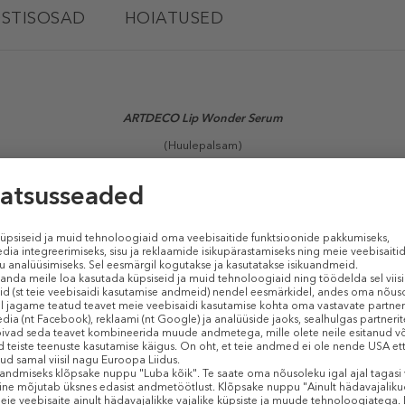
STISOSAD
HOIATUSED
ARTDECO Lip Wonder Serum
(Huulepalsam)
d koostisosad muudavad huuled koheselt siledamaks ja meeldivamaks. N
välja suuremad ja täidlasemad. 3x koostisosade kompleksiga uuendatakse t
istatud
Vita Rose
tugevdab ja elustab huuli. Vaarika tüvirakkudest valmistatu
dide tootmist huultel. Viinamarjade viljalihast ekstraheeritud Vitis vita nii
itsva niiskusbarjääri.
Sarnased tooted