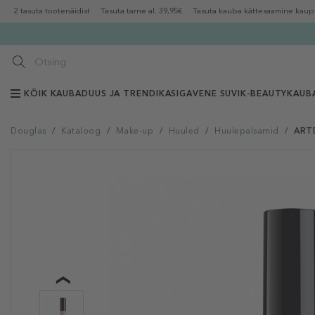
2 tasuta tootenäidist
Tasuta tarne al. 39,95€
Tasuta kauba kättesaamine kaup
KÕIK KAUBAD
UUS JA TRENDIKAS
IGAVENE SUVI
K-BEAUTY
KAUB
Douglas
/
Kataloog
/
Make-up
/
Huuled
/
Huulepalsamid
/
ARTD