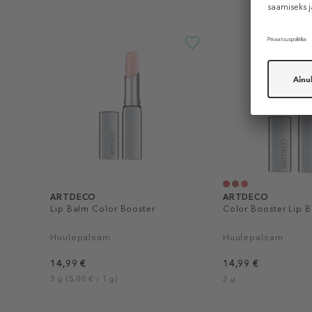
ARTDECO
ARTDECO
Lip Balm Color Booster
Color Booster Lip 
Huulepalsam
Huulepalsam
14,99 €
14,99 €
3 g (5,00 € / 1 g)
3 g