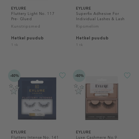
EYLURE
EYLURE
Fluttery Light No. 117
Superfix Adhesive For
Pre- Glued
Individual Lashes & Lash
Extend
Kunstripsmed
Ripsmeliim
Hetkel puudub
Hetkel puudub
1 tk
1 tk
-40%
-40%
EYLURE
EYLURE
Fluttery Intense No. 141
Luxe Cashmere No.9