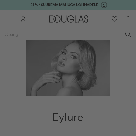
-25%* SUUREMA MAHUGA LÕHNADELE
Eylure