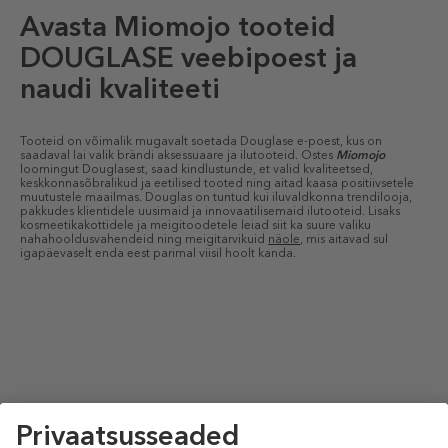
Avasta Miomojo tooteid
DOUGLASE veebipoest ja
naudi kvaliteeti
Tooteid on võimalik mugavalt soetada Douglase e-poest, kus on
saadaval lai valik brändi aksessuaare ja ilutooteid. Ostes
Miomojo
loomingut Douglasest, saad kindlustunde, et valid kvaliteetsed,
keskkonnasõbralikud ja eetilised tooted ning aitad kaasa positiivsetele
muutustele maailmas. Douglas on tuntud kui iluvaldkonna trendilooja,
pakkudes klientidele uusimaid ja innovaatilisemaid ilutooteid. Lisaks
kosmeetikakottidele ja meigitoodetele leiad siit ka suure valiku
nahahooldusvahendeid ning meigitarvikuid
näole
, mis aitavad sul
igapäevaselt enda eest parimal viisil hoolt kanda.