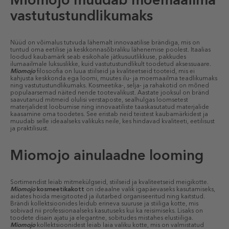
vastutustundlikumaks
Nüüd on võimalus tutvuda lähemalt innovaatilise brändiga, mis on
tuntud oma eetilise ja keskkonnasõbraliku lähenemise poolest. Itaalias
loodud kaubamärk seab esikohale jätkusuutlikkuse, pakkudes
ilumaailmale luksuslikke, kuid vastutustundlikult toodetud aksessuaare.
Miomojo
filosoofia on luua stiilseid ja kvaliteetseid tooteid, mis ei
kahjusta keskkonda ega loomi, muutes ilu- ja moemaailma teadlikumaks
ning vastutustundlikumaks. Kosmeetika-, selja- ja rahakotid on mõned
populaarsemad näited nende tootevalikust. Aastate jooksul on bränd
saavutanud mitmeid olulisi verstaposte, sealhulgas loomsetest
materjalidest loobumise ning innovaatiliste taaskasutatud materjalide
kaasamine oma toodetes. See eristab neid teistest kaubamärkidest ja
muudab selle ideaalseks valikuks neile, kes hindavad kvaliteeti, eetilisust
ja praktilisust.
Miomojo ainulaadne looming
Sortimendist leiab mitmekülgseid, stiilseid ja kvaliteetseid meigikotte.
Miomojo
kosmeetikakott
on ideaalne valik igapäevaseks kasutamiseks,
aidates hoida meigitooted ja ilutarbed organiseeritud ning kaitstud.
Brändi kollektsioonides leidub erineva suuruse ja stiiliga kotte, mis
sobivad nii professionaalseks kasutuseks kui ka reisimiseks. Lisaks on
toodete disain ajatu ja elegantne, sobitudes mistahes elustiiliga.
Miomojo
kollektsioonidest leiab laia valiku kotte, mis on valmistatud