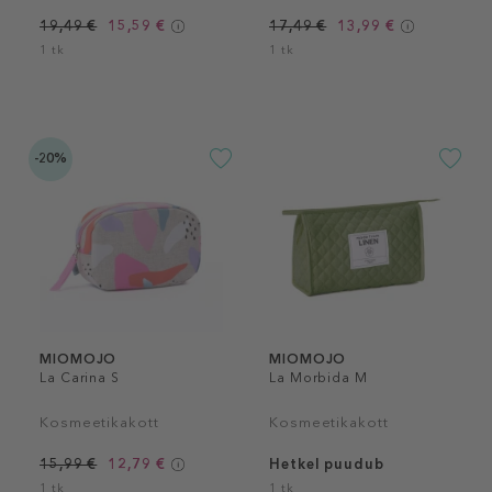
19,49 €
15,59 €
17,49 €
13,99 €
1 tk
1 tk
-20%
MIOMOJO
MIOMOJO
La Carina S
La Morbida M
Kosmeetikakott
Kosmeetikakott
15,99 €
12,79 €
Hetkel puudub
1 tk
1 tk