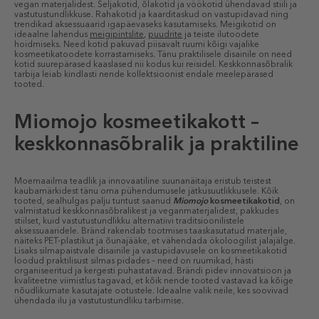
vegan materjalidest. Seljakotid, õlakotid ja vöökotid ühendavad stiili ja
vastutustundlikkuse. Rahakotid ja kaarditaskud on vastupidavad ning
trendikad aksessuaarid igapäevaseks kasutamiseks. Meigikotid on
ideaalne lahendus
meigipintslite
,
puudrite
ja teiste ilutoodete
hoidmiseks. Need kotid pakuvad piisavalt ruumi kõigi vajalike
kosmeetikatoodete korrastamiseks. Tänu praktilisele disainile on need
kotid suurepärased kaaslased nii kodus kui reisidel. Keskkonnasõbralik
tarbija leiab kindlasti nende kollektsioonist endale meelepärased
tooted.
Miomojo kosmeetikakott –
keskkonnasõbralik ja praktiline
Moemaailma teadlik ja innovaatiline suunanäitaja eristub teistest
kaubamärkidest tänu oma pühendumusele jätkusuutlikkusele. Kõik
tooted, sealhulgas palju tuntust saanud
Miomojo
kosmeetikakotid
, on
valmistatud keskkonnasõbralikest ja veganmaterjalidest, pakkudes
stiilset, kuid vastutustundlikku alternatiivi traditsioonilistele
aksessuaaridele. Bränd rakendab tootmises taaskasutatud materjale,
näiteks PET-plastikut ja õunajääke, et vähendada ökoloogilist jalajälge.
Lisaks silmapaistvale disainile ja vastupidavusele on kosmeetikakotid
loodud praktilisust silmas pidades – need on ruumikad, hästi
organiseeritud ja kergesti puhastatavad. Brändi pidev innovatsioon ja
kvaliteetne viimistlus tagavad, et kõik nende tooted vastavad ka kõige
nõudlikumate kasutajate ootustele. Ideaalne valik neile, kes soovivad
ühendada ilu ja vastutustundliku tarbimise.