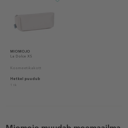
MIOMOJO
La Dolce XS
Kosmeetikakott
Hetkel puudub
1 tk
Miomojo muudab moemaailma