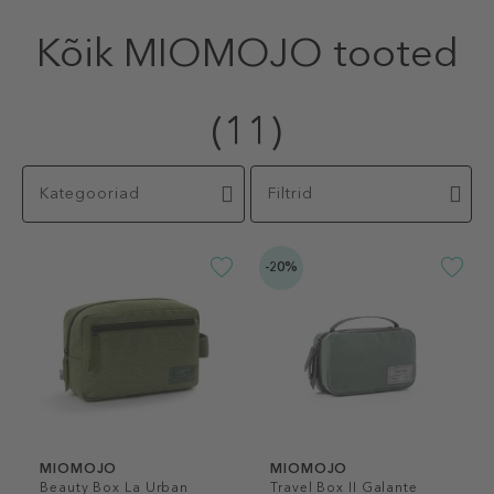
Kõik MIOMOJO tooted
(11)
Kategooriad
Filtrid
-20%
MIOMOJO
MIOMOJO
Beauty Box La Urban
Travel Box II Galante