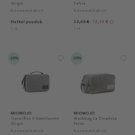
Grigio
Salvia
Kosmeetikakott
Kosmeetikakott
Hetkel puudub
17,49 €
13,99 €
1 tk
1 tk
-20%
-20%
MIOMOJO
MIOMOJO
Travel Box II Gentiluomo
Washbag La Dinamica
Grigio
Felce
Kosmeetikakott
Kosmeetikakott