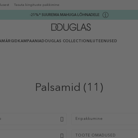
lusest
Tasuta kingituste pakkimine
-25%* SUUREMA MAHUGA LÕHNADELE
AMÄRGID
KAMPAANIA
DOUGLAS COLLECTION
ILUTEENUSED
Palsamid
(11)
p
Eripakkumine
TOOTE OMADUSED