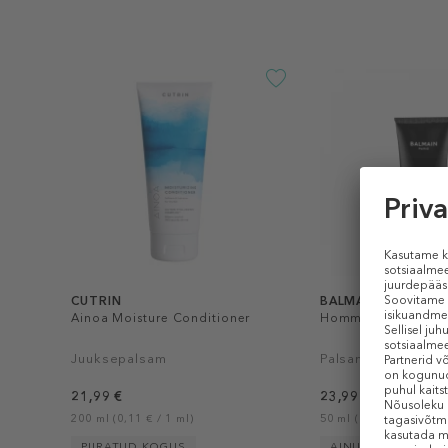
CUTRIN
BALMAIN PARIS HA
Ainoa Moisture Conditioner
Homme Bodyfying C
Juuksepalsam
Palsam
21,99 €
23,99 €
200 ml (0,11 € / 1 ml)
50 ml (0,48 € / 1 ml)
PIIRATUD KOGUS
AINULT E-POES