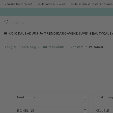
2 tasuta tootenäidist
Tasuta tarne al. 39,95€
Tasuta kauba kättesaamine kaup
KÕIK KAUBAD
UUS JA TRENDIKAS
IGAVENE SUVI
K-BEAUTY
KAUB
Douglas
/
Kataloog
/
Juuksehooldus
/
Meestele
/
Palsamid
Kaubamärk
Toote tüü
ROHELINE
KELLELE