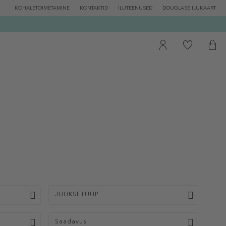
KOHALETOIMETAMINE
KONTAKTID
ILUTEENUSED
DOUGLASE ILUKAART
JUUKSETÜÜP
Saadavus