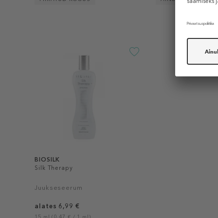
BIOSILK
Silk Therapy
Juukseseerum
alates 6,99 €
15 ml (0,47 € / 1 ml)