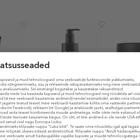
IR COUTURE
BALMAIN PARIS HAIR COUTURE
STENDERS
onditioner
Homme Bodyfying Conditioner
Hair Mask 
Juuksepalsam meestele
Juuksemas
51,99 €
21,99 €
250 ml (0,21 € / 1 ml)
200 ml (0,11 €
AINULT E-