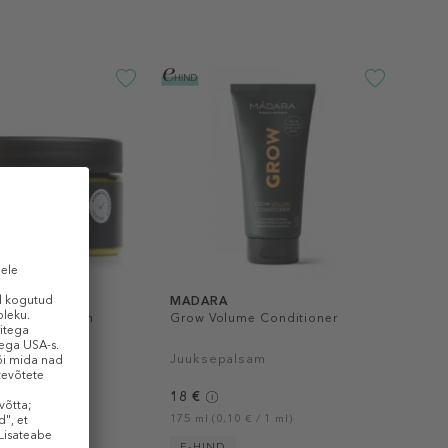
MADARA
Ginger & Lemon
Grow Volume Conditioner
k
Juuksepalsam
18 €
 / 1 ml)
175 ml (0,10 € / 1 ml)
POES
E-HIND