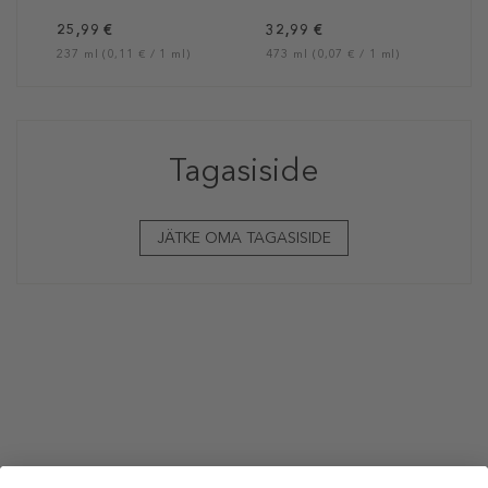
25,99 €
32,99 €
237 ml (0,11 € / 1 ml)
473 ml (0,07 € / 1 ml)
Tagasiside
JÄTKE OMA TAGASISIDE