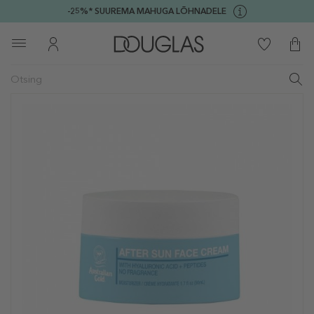
-25%* SUUREMA MAHUGA LÕHNADELE