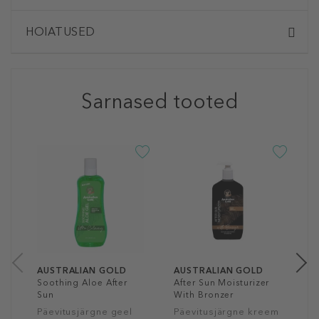
HOIATUSED
Sarnased tooted
A
M
I
2
23
AUSTRALIAN GOLD
AUSTRALIAN GOLD
Soothing Aloe After
After Sun Moisturizer
Sun
With Bronzer
Päevitusjärgne geel
Päevitusjärgne kreem