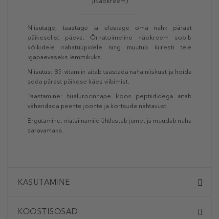
(Näokreem)
Niisutage, taastage ja elustage oma nahk pärast
päikeselist päeva. Õrnatoimeline näokreem sobib
kõikidele nahatüüpidele ning muutub kiiresti teie
igapäevaseks lemmikuks.
Niisutus: B5-vitamiin aitab taastada naha niiskust ja hoida
seda pärast päikese käes viibimist.
Taastamine: hüaluroonhape koos peptiididega aitab
vähendada peente joonte ja kortsude nähtavust.
Ergutamine: niatsiinamiid ühtlustab jumet ja muudab naha
säravamaks.
KASUTAMINE
KOOSTISOSAD