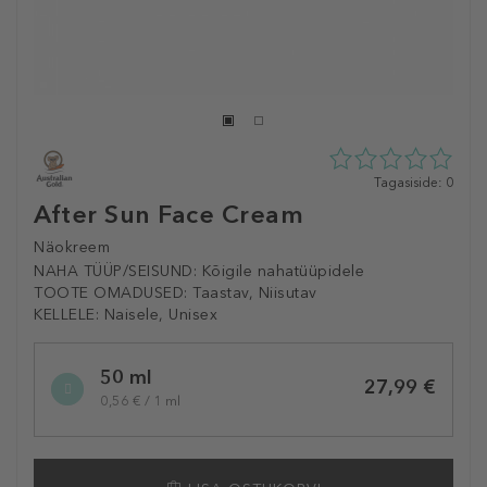
0
Tagasiside: 0
tähte
After Sun Face Cream
5st
0
Näokreem
tagasisidest
NAHA TÜÜP/SEISUND:
Kõigile nahatüüpidele
TOOTE OMADUSED:
Taastav, Niisutav
KELLELE:
Naisele, Unisex
Selected
50 ml
variation
27,99 €
0,56 € / 1 ml