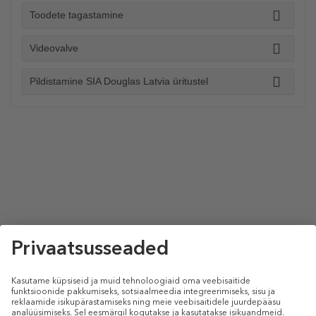
Toodete tagastamine
Videovalve
Pildistamine SIA Douglas Latvia üritustel