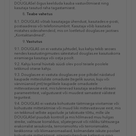
DOUGLASel õigus keelduda kauba vastuvõtmisest ning
kasutaja tasutud raha tagastamisest.
Teabe vahetus
8.1. DOUGLAS võtab kasutajaga ühendust, kasutades e-posti,
postiaadressi või telefoninumbrit. Kasutaja võib kasutada
mistahes sidevahendeid, mis on loetletud douglas.ee jaotises
„Kontaktandmed“
.
Vastutus
9.1. DOUGLAS on ei vastuta juhtudel, kus kahju tekib seoses
nendes kasutustingimustes sätestatud douglas.ee kasutuskorra
eiramisega kasutaja või ostja poolt.
9.2. Kahju korral hüvitab süüdi olev pool teisele poolele
tekkinud otsese kahju.
9.3. Douglas.ee ei vastuta douglas.ee poe piltidel näidatud
kaupade mitteoluliste omaduste (tegelik suurus, kuju või
värvinüansid jmt) tegelikele kaupade omadustele
mittevastavuse eest, mis tulenevad kasutaja seadme ekraani
parameetritest, valgustusest või muudest sarnastest välistest
teguritest.
9.4. DOUGLAS ei vastuta kohustuste täitmisega viivitamise või
kohustuste mittetäitmise või muud liiki mittevastavuse eest, mis
on tekkinud selliste asjaolude ja takistuste tõttu, mille üle
DOUGLASel puudub kontroll ja mis hõlmavad muu hulgas
streike, valitsuse korraldusi, sõjategevust või riikliku tähtsusega
erakorralist seisukorda, terrorismiohtu või terrorismiakte,
keskkonna- või kliimaanomaaliaid, kolmandate isikute poolset
kohustuste mittetäitmist, internetiühenduse katkestusi ning