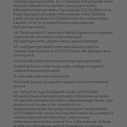
vasta lepingutingimustele, siis on kasutajal tarbijaõiguste kaitse
seaduses sätestatud korras kahe aasta jooksul kauba
kättesaamise päevast alates õigus esitada DOUGLASele nõue
kauba lepingutingimustele mittevastavuse kohta. Kasutaja
esitab nõude taotluse DOUGLASele kahe kuu jooksul alates
päevast, mil ta on avastanud kauba mittevastavuse
lepingutingimustele.
6.4. Pärast punktis 6.3 sätestatud tähtaja lõppemist on kasutajal
õigus esitada nõue kauba mittevastavusest
lepingutingimustele, järgides kauba garantiitähtaega.
6.5. Lepingutingimustele mittevastava kauba puhul on
kasutajal õigus paluda, et DOUGLAS teeb ühe alljärgnevatest
toimingutest:
1) kõrvaldab kauba mittevastavuse lepingutingimustele;
2) vahetab kauba sellise kauba vastu, millega on tagatud
vastavus lepingutingimustele;
3) vähendab vastavalt kauba hinda;
4) tühistab lepingu ja tagastab tarbijale kauba eest makstud
summa.
6.6. Tarbijal on õigus kõigepealt nõuda, et DOUGLAS
kõrvaldaks kauba lepingutingimustele mittevastavuse tasuta
või asendab lepingutingimustele vastava kaubaga tasuta, välja
arvatud juhul, kui see ei ole võimalik või on
ebaproportsionaalne (ebaproportsionaalne, kui see tekitab
DOUGLASele kulu, mis ei ole proportsionaalne muu punktis 6.5
näidatud alternatiivse vahendiga, võttes arvesse
mittevastavuseta kauba väärtust ilma, mittevastavuse olulisust
ja seda, kas alternatiivse vahendi kasutamine ei põhjusta