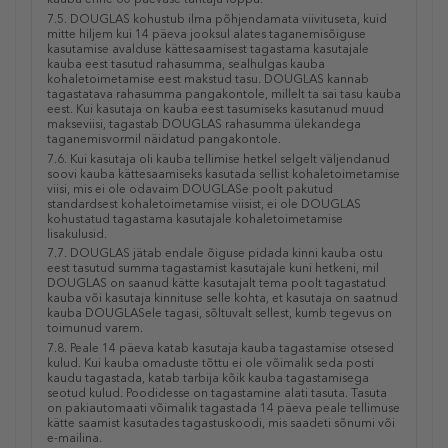
7.5. DOUGLAS kohustub ilma põhjendamata viivituseta, kuid
mitte hiljem kui 14 päeva jooksul alates taganemisõiguse
kasutamise avalduse kättesaamisest tagastama kasutajale
kauba eest tasutud rahasumma, sealhulgas kauba
kohaletoimetamise eest makstud tasu. DOUGLAS kannab
tagastatava rahasumma pangakontole, millelt ta sai tasu kauba
eest. Kui kasutaja on kauba eest tasumiseks kasutanud muud
makseviisi, tagastab DOUGLAS rahasumma ülekandega
taganemisvormil näidatud pangakontole.
7.6. Kui kasutaja oli kauba tellimise hetkel selgelt väljendanud
soovi kauba kättesaamiseks kasutada sellist kohaletoimetamise
viisi, mis ei ole odavaim DOUGLASe poolt pakutud
standardsest kohaletoimetamise viisist, ei ole DOUGLAS
kohustatud tagastama kasutajale kohaletoimetamise
lisakulusid.
7.7. DOUGLAS jätab endale õiguse pidada kinni kauba ostu
eest tasutud summa tagastamist kasutajale kuni hetkeni, mil
DOUGLAS on saanud kätte kasutajalt tema poolt tagastatud
kauba või kasutaja kinnituse selle kohta, et kasutaja on saatnud
kauba DOUGLASele tagasi, sõltuvalt sellest, kumb tegevus on
toimunud varem.
7.8. Peale 14 päeva katab kasutaja kauba tagastamise otsesed
kulud. Kui kauba omaduste tõttu ei ole võimalik seda posti
kaudu tagastada, katab tarbija kõik kauba tagastamisega
seotud kulud. Poodidesse on tagastamine alati tasuta. Tasuta
on pakiautomaati võimalik tagastada 14 päeva peale tellimuse
kätte saamist kasutades tagastuskoodi, mis saadeti sõnumi või
e-mailina.