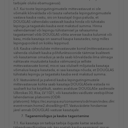
tarbijale olulisi ebamugavusi).
6.7. Kui toote lepingutingimustele mittevastavust ei ole
võimalik kõrvaldada või tasuta vahetada lepingutingimustele
vastava kauba vastu, siis on kasutajal õigus paluda, et
DOUGLAS vähendaks vastavalt kauba hinda või tühistaks
lepingu ja tagastaks kauba eest makstud summa. Hinna
vähendamisel või lepingu tühistamisel ja rahasumma
tagastamisel võib DOUGLAS võtta arvesse kauba kulumist või
kasu, mida kasutaja on saanud kaupa kasutades, ning milles
lepingupooled on kokku leppinud.
6.8. Kauba väheoluliste mittevastavuste korral (mittevastavus ei
vähenda oluliselt kauba põhifunktsioonide täitmise kvaliteeti
või kasutamise omadusi ja seda saab kõrvaldada ilma silmaga
nähtavate muutusteta kauba välimuses) ja selliste
mittevastavuste korral, mis ei saa oluliselt mõjutada kasutaja
võimalusi kaupa kasutada, ei saa kasutaja nõuda, et DOUGLAS
tühistaks lepingu ja tagastaks kauba eest makstud summa.
6.9. Vastuväiteid ja palveid kauba lepingutingimustele
mittevastavuse kohta saab kasutaja DOUGLASele esitada nii
suuliselt kui ka kirjalikult, saates avalduse DOUGLASe aadressile
Ulbrokas 30, Riia, LV 1021, või kasutades vaidluste veebipõhise
lahendamise platvormi (ODR-
platvorm): https://ec.europa.eu/consumers/odr/main/index.cfm?
event=main.home2.show&lng=ET. Vastuväidete hindamise
järel annab DOUGLAS vastuse kasutajale.
Taganemisõigus ja kauba tagastamine
7.1. Kui kasutaja on tarbija tarbija õiguste kaitse seaduse
tähenduses (füüsiline isik, kes soetab kauba eesmärgil, mis ei