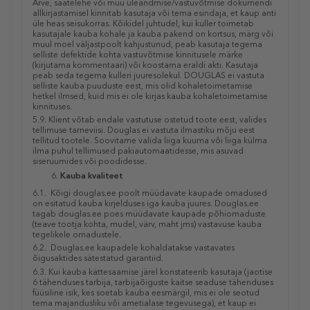
Arve, saatelehe või muu üleandmise/vastuvõtmise dokumendi
allkirjastamisel kinnitab kasutaja või tema esindaja, et kaup anti
üle heas seisukorras. Kõikidel juhtudel, kui kuller toimetab
kasutajale kauba kohale ja kauba pakend on kortsus, märg või
muul moel väljastpoolt kahjustunud, peab kasutaja tegema
selliste defektide kohta vastuvõtmise kinnitusele märke
(kirjutama kommentaari) või koostama eraldi akti. Kasutaja
peab seda tegema kulleri juuresolekul. DOUGLAS ei vastuta
selliste kauba puuduste eest, mis olid kohaletoimetamise
hetkel ilmsed, kuid mis ei ole kirjas kauba kohaletoimetamise
kinnituses.
5.9. Klient võtab endale vastutuse ostetud toote eest, valides
tellimuse tarneviisi. Douglas ei vastuta ilmastiku mõju eest
tellitud tootele. Soovitame valida liiga kuuma või liiga külma
ilma puhul tellimused pakiautomaatidesse, mis asuvad
siseruumides või poodidesse.
Kauba kvaliteet
6.1. Kõigi douglas.ee poolt müüdavate kaupade omadused
on esitatud kauba kirjelduses iga kauba juures. Douglas.ee
tagab douglas.ee poes müüdavate kaupade põhiomaduste
(teave tootja kohta, mudel, värv, maht jms) vastavuse kauba
tegelikele omadustele.
6.2. Douglas.ee kaupadele kohaldatakse vastavates
õigusaktides sätestatud garantiid.
6.3. Kui kauba kättesaamise järel konstateerib kasutaja (jaotise
6 tähenduses tarbija, tarbijaõiguste kaitse seaduse tähenduses
füüsiline isik, kes soetab kauba eesmärgil, mis ei ole seotud
tema majandusliku või ametialase tegevusega), et kaup ei