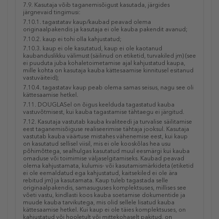
7.9. Kasutaja võib taganemisõigust kasutada, järgides
järgnevaid tingimusi:
7.10.1. tagastatav kaup/kaubad peavad olema
originaalpakendis ja kasutaja ei ole kauba pakendit avanud;
7.10.2. kaup ei tohi olla kahjustatud;
7.10.3. kaup ei ole kasutatud,
kaup
ei ole kaotanud
kaubanduslikku välimust (
säilinud
on etiketid, turvakiled jm) (see
ei puuduta juba kohaletoimetamise ajal kahjustatud kaupa,
mille kohta on kasutaja kauba kättesaamise kinnitusel esitanud
vastuväiteid);
7.10.4. tagastatav kaup peab olema samas seisus, nagu see oli
kättesaamise hetkel.
7.11. DOUGLASel on õigus keelduda tagastatud kauba
vastuvõtmisest, kui kauba tagastamise tähtaegu ei järgitud.
7.12. Kasutaja vastutab kauba kvaliteedi ja turvalise säilitamise
eest taganemisõiguse realiseerimise tähtaja jooksul. Kasutaja
vastutab kauba väärtuse mistahes vähenemise eest, kui kaup
on kasutatud sellisel viisil, mis ei ole kooskõlas hea usu
põhimõttega, sealhulgas kasutatud muul eesmärgi kui kauba
omaduse või toimimise väljaselgitamiseks. Kaubad peavad
olema kahjustamata,
kulumis- või kasutamismärkideta
(etiketid
ei ole eemaldatud ega kahjustatud, kaitsekiled ei ole ära
rebitud jm) ja kasutamata. Kaup tuleb tagastada selle
originaalpakendis, samasuguses
komplektsuses
, millises see
võeti vastu, kindlasti koos kauba soetamise dokumentide ja
muude kauba tarvikutega, mis olid sellele lisatud kauba
kättesaamise hetkel. Kui kaup ei ole
täies komplektsuses
, on
kahjustatud
või hooletult või mittekohaselt
pakitud, on