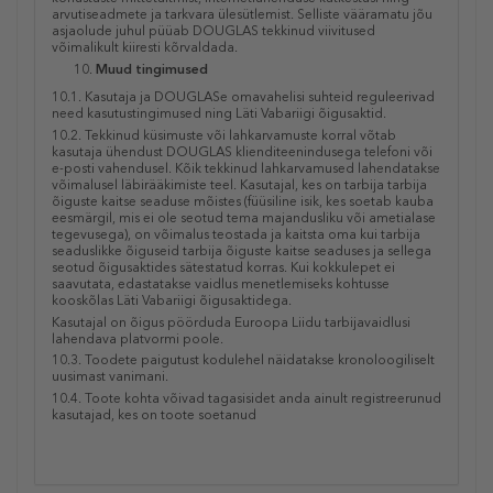
arvutiseadmete ja tarkvara ülesütlemist. Selliste vääramatu jõu
asjaolude juhul püüab DOUGLAS tekkinud viivitused
võimalikult kiiresti kõrvaldada.
Muud tingimused
10.1. Kasutaja ja DOUGLASe omavahelisi suhteid reguleerivad
need kasutustingimused ning Läti Vabariigi õigusaktid.
10.2. Tekkinud küsimuste või lahkarvamuste korral võtab
kasutaja ühendust DOUGLAS klienditeenindusega telefoni või
e-posti vahendusel. Kõik tekkinud lahkarvamused lahendatakse
võimalusel läbirääkimiste teel. Kasutajal, kes on tarbija tarbija
õiguste kaitse seaduse mõistes (füüsiline isik, kes soetab kauba
eesmärgil, mis ei ole seotud tema majandusliku või ametialase
tegevusega), on võimalus teostada ja kaitsta oma kui tarbija
seaduslikke õiguseid tarbija õiguste kaitse seaduses ja sellega
seotud õigusaktides sätestatud korras. Kui kokkulepet ei
saavutata, edastatakse vaidlus menetlemiseks kohtusse
kooskõlas Läti Vabariigi õigusaktidega.
Kasutajal on õigus pöörduda Euroopa Liidu tarbijavaidlusi
lahendava platvormi
poole
.
10.3. Toodete paigutust kodulehel näidatakse kronoloogiliselt
uusimast vanimani.
10.4. Toote kohta võivad tagasisidet anda ainult registreerunud
kasutajad, kes on toote soetanud