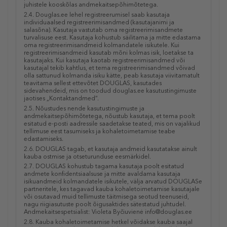
juhistele kooskõlas andmekaitsepõhimõtetega.
2.4. Douglas.ee lehel registreerumisel saab kasutaja
individuaalsed registreerimisandmed (kasutajanimi ja
salasõna). Kasutaja vastutab oma registreerimisandmete
turvalisuse eest. Kasutaja kohustub säilitama ja mitte edastama
oma registreerimisandmeid kolmandatele isikutele. Kui
registreerimisandmeid kasutab mõni kolmas isik, loetakse ta
kasutajaks. Kui kasutaja kaotab registreerimisandmed või
kasutajal tekib kahtlus, et tema registreerimisandmed võivad
olla sattunud kolmanda isiku kätte, peab kasutaja viivitamatult
teavitama sellest ettevõtet DOUGLAS, kasutades
sidevahendeid, mis on toodud douglas.ee kasutustingimuste
jaotises „Kontaktandmed“.
2.5. Nõustudes nende kasutustingimuste ja
andmekaitsepõhimõtetega, nõustub kasutaja, et tema poolt
esitatud e-posti aadressile saadetakse teated, mis on vajalikud
tellimuse eest tasumiseks ja kohaletoimetamise teabe
edastamiseks.
2.6. DOUGLAS tagab, et kasutaja andmeid kasutatakse ainult
kauba ostmise ja otseturunduse eesmärkidel.
2.7. DOUGLAS kohustub tagama kasutaja poolt esitatud
andmete konfidentsiaalsuse ja mitte avaldama kasutaja
isikuandmeid kolmandatele isikutele, välja arvatud DOUGLASe
partneritele, kes tagavad kauba kohaletoimetamise kasutajale
või osutavad muid tellimuste täitmisega seotud teenuseid,
nagu riigiasutuste poolt õigusaktides sätestatud juhtudel.
Andmekaitsespetsialist: Violeta Byčiuvienė
info@douglas.ee
2.8. Kauba kohaletoimetamise hetkel võidakse kauba saajal