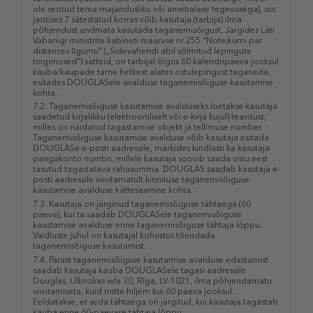
ole seotud tema majandusliku või ametialase tegevusega), siis
jaotises 7 sätestatud korras võib kasutaja (tarbija) ilma
põhjendust andmata kasutada taganemisõigust. Järgides Läti
Vabariigi ministrite kabineti määruse nr 255 "Noteikumi par
distances līgumu" („Sidevahendi abil sõlmitud lepingute
tingimused“) sätteid, on tarbijal õigus 60 kalendripäeva jooksul
kauba/kaupade tarne hetkest alates ostulepingust taganeda,
esitades DOUGLASele avalduse taganemisõiguse kasutamise
kohta.
7.2. Taganemisõiguse kasutamise avalduseks loetakse kasutaja
saadetud kirjalikku (elektrooniliselt või e-kirja kujul) teavitust,
milles on näidatud tagastamise objekt ja tellimuse number.
Taganemisõiguse kasutamise avalduse võib kasutaja esitada
DOUGLASe e-posti aadressile, märkides kindlasti ka kasutaja
pangakonto numbri, millele kasutaja soovib saada ostu eest
tasutud tagastatava rahasumma. DOUGLAS saadab kasutaja e-
posti aadressile viivitamatult kinnituse taganemisõiguse
kasutamise avalduse kättesaamise kohta.
7.3. Kasutaja on järginud taganemisõiguse tähtaega (60
päeva), kui ta saadab DOUGLASele taganemisõiguse
kasutamise avalduse enne taganemisõiguse tähtaja lõppu.
Vaidluste juhul on kasutajal kohustus tõendada
taganemisõiguse kasutamist.
7.4. Pärast taganemisõiguse kasutamise avalduse edastamist
saadab kasutaja kauba DOUGLASele tagasi aadressile
Douglas, Ulbrokas iela 30, Rīga, LV-1021, ilma põhjendamatu
viivitamiseta, kuid mitte hiljem kui 60 päeva jooksul.
Eeldatakse, et seda tähtaega on järgitud, kui kasutaja tagastab
kauba enne 60-päevase tähtaja lõppu.