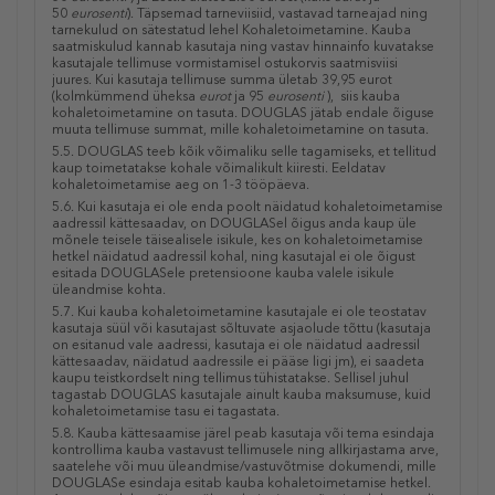
50
eurosenti
). Täpsemad tarneviisiid, vastavad tarneajad ning
tarnekulud on sätestatud lehel Kohaletoimetamine. Kauba
saatmiskulud kannab kasutaja ning vastav hinnainfo kuvatakse
kasutajale tellimuse vormistamisel ostukorvis saatmisviisi
juures.
Kui kasutaja tellimuse summa ületab 39,95 eurot
(kolmkümmend üheksa
eurot
ja 95
eurosenti
), siis kauba
kohaletoimetamine on tasuta. DOUGLAS jätab endale õiguse
muuta tellimuse summat, mille kohaletoimetamine on tasuta.
5.5. DOUGLAS teeb kõik võimaliku selle tagamiseks, et tellitud
kaup toimetatakse kohale võimalikult kiiresti. Eeldatav
kohaletoimetamise aeg on 1-3 tööpäeva.
5.6. Kui kasutaja ei ole enda poolt näidatud kohaletoimetamise
aadressil kättesaadav, on DOUGLASel õigus anda kaup üle
mõnele teisele täisealisele isikule, kes on kohaletoimetamise
hetkel näidatud aadressil kohal, ning kasutajal ei ole õigust
esitada DOUGLASele pretensioone kauba valele isikule
üleandmise kohta.
5.7. Kui kauba kohaletoimetamine kasutajale ei ole teostatav
kasutaja süül või kasutajast sõltuvate asjaolude tõttu (kasutaja
on esitanud vale aadressi, kasutaja ei ole näidatud aadressil
kättesaadav, näidatud aadressile ei pääse ligi jm), ei saadeta
kaupu teistkordselt ning tellimus tühistatakse. Sellisel juhul
tagastab DOUGLAS kasutajale ainult kauba maksumuse, kuid
kohaletoimetamise tasu ei tagastata.
5.8. Kauba kättesaamise järel peab kasutaja või tema esindaja
kontrollima kauba vastavust tellimusele ning allkirjastama arve,
saatelehe või muu üleandmise/vastuvõtmise dokumendi, mille
DOUGLASe esindaja esitab kauba kohaletoimetamise hetkel.