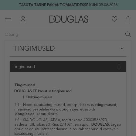
TASUTA TARNE PAKIAUTOMAATIDESSE KUNI 09.08.2026
TINGIMUSED
Tingimused
Tingimused
DOUGLAS.EE kasutustingimused
Üldtingimused
1.1. Need kasutustingimused, edaspidi
kasutustingimused
,
määravad veebilehe www.douglas.ee, edaspidi
douglas.ee,
kasutuskorra.
1.2. SIA DOUGLAS LATVIA, registrikood 40003566973,
aadress: Ulbrokas 30, Riia, LV 1021, edaspidi
DOUGLAS
, tagab
douglas.ee sisu kättesaadavuse ja osutab teenuseid vastavalt
kasutustingimustele.