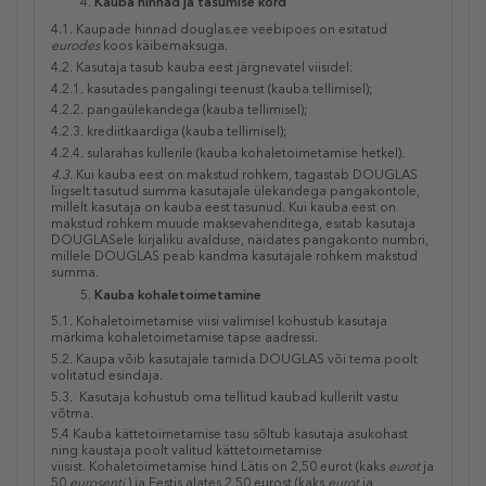
Kauba hinnad ja tasumise kord
4.1. Kaupade hinnad douglas.ee veebipoes on esitatud
eurodes
koos käibemaksuga.
4.2. Kasutaja tasub kauba eest järgnevatel viisidel:
4.2.1. kasutades pangalingi teenust (kauba tellimisel);
4.2.2. pangaülekandega (kauba tellimisel);
4.2.3. krediitkaardiga (kauba tellimisel);
4.2.4. sularahas kullerile (kauba kohaletoimetamise hetkel).
4.3.
Kui kauba eest on makstud rohkem, tagastab DOUGLAS
liigselt tasutud summa kasutajale ülekandega pangakontole,
millelt kasutaja on kauba eest tasunud. Kui kauba eest on
makstud rohkem muude maksevahenditega, esitab kasutaja
DOUGLASele kirjaliku avalduse, näidates pangakonto numbri,
millele DOUGLAS peab kandma kasutajale rohkem makstud
summa.
Kauba kohaletoimetamine
5.1. Kohaletoimetamise viisi valimisel kohustub kasutaja
märkima kohaletoimetamise täpse aadressi.
5.2. Kaupa võib kasutajale tarnida DOUGLAS või tema poolt
volitatud esindaja.
5.3. Kasutaja kohustub oma tellitud kaubad kullerilt vastu
võtma.
5.4
Kauba kättetoimetamise tasu sõltub kasutaja asukohast
ning kaustaja poolt valitud kättetoimetamise
viisist.
Kohaletoimetamise hind Lätis on 2,50 eurot (kaks
eurot
ja
50
eurosenti
)
ja Eestis alates 2.50 eurost (kaks
eurot
ja