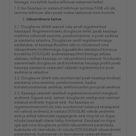
hinnaga, mis kehtib kauba tellimuse esitamise hetkel.
1.9. Kui Kasutaja on esitanud tellimuse summas 500€ või üle,
tarnime tellimuse alles peale makse laekumist meie kontole.
Isikuandmete kaitse
2.1. Douglas.ee lehelt saavad osta ainult registreeritud
kasutajad. Registreerimiseks douglas.ee lehel, peab kasutaja
märkima vähemalt eesnime, perekonnanime, e-posti aadressi
ja sisestama salasõna. Douglas.ee saidil registreerimisega
eeldatakse, et kasutaja (füüsiline isik) on nõustunud oma
isikuandmete töötlemisega õigusaktides sätestatud korras ja
kooskõlas DOUGLAS andmekaitsepõhimõtetega sellises
ulatuses, millises kasutaja on isikuandmeid esitanud. Korduvaks
sisenemiseks douglas.ee saidi konkreetse kasutaja profiili peab
kasutaja sisestama vastavatel väljadel registreeritud e-posti
aadressi ja salasõna.
2.2. Douglas.ee lehelt ostu sooritamisel peab kasutaja kindlasti
sisestama oma eesnime, perekonnanime, kauba
kohaletoimetamise aadressi, telefoninumbri ja e-posti aadressi.
2.3. Kasutaja vastutab täielikult registreerimisvormil märgitud
andmete õigsuse eest, samuti douglas.ee veebipoest ostmisel
esitatud andmete õigsuse eest . Kui kasutaja on
registreerimisvormil või ostu sooritamisel esitanud ebatäpseid
või valesid andmeid, ei vastuta DOUGLAS valede andmete
eest ja sellest tulenevate tagajärgede eest ning tal on õigus
nõuda kasutajalt otsese kahju hüvitamist. Kasutajal on õigus
igal ajal oma douglas.ee profiilis isikuandmeid parandada,
kustutada või täiendada või nõuda DOUGLASelt isikuandmete
parandamist, kustutamist või täiendamist vastavalt kliendi