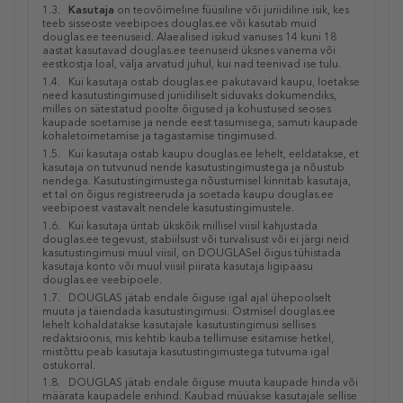
1.3.
Kasutaja
on teovõimeline füüsiline või juriidiline isik, kes
teeb sisseoste veebipoes douglas.ee või kasutab muid
douglas.ee teenuseid. Alaealised isikud vanuses 14 kuni 18
aastat kasutavad douglas.ee teenuseid üksnes vanema või
eestkostja loal, välja arvatud juhul, kui nad teenivad ise tulu.
1.4. Kui kasutaja ostab douglas.ee pakutavaid kaupu, loetakse
need kasutustingimused juriidiliselt siduvaks dokumendiks,
milles on sätestatud poolte õigused ja kohustused seoses
kaupade soetamise ja nende eest tasumisega, samuti kaupade
kohaletoimetamise ja tagastamise tingimused.
1.5. Kui kasutaja ostab kaupu douglas.ee lehelt, eeldatakse, et
kasutaja on tutvunud nende kasutustingimustega ja nõustub
nendega. Kasutustingimustega nõustumisel kinnitab kasutaja,
et tal on õigus registreeruda ja soetada kaupu douglas.ee
veebipoest vastavalt nendele kasutustingimustele.
1.6. Kui kasutaja üritab ükskõik millisel viisil kahjustada
douglas.ee tegevust, stabiilsust või turvalisust või ei järgi neid
kasutustingimusi muul viisil, on DOUGLASel õigus tühistada
kasutaja konto või muul viisil piirata kasutaja ligipääsu
douglas.ee veebipoele.
1.7. DOUGLAS jätab endale õiguse igal ajal ühepoolselt
muuta ja täiendada kasutustingimusi. Ostmisel douglas.ee
lehelt kohaldatakse kasutajale kasutustingimusi sellises
redaktsioonis, mis kehtib kauba tellimuse esitamise hetkel,
mistõttu peab kasutaja kasutustingimustega tutvuma igal
ostukorral.
1.8. DOUGLAS jätab endale õiguse muuta kaupade hinda või
määrata kaupadele erihind. Kaubad müüakse kasutajale sellise