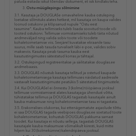
paluda esitada isikut tõendav dokument, et isik kindlaks teha.
Ostu-müügilepingu sõlmimine
3.1. Kasutaja ja DOUGLASe omavaheline kauba ostuleping
loetakse sõlmituks alates hetkest, mil kasutaja on kaupa valides
loonud ostukorvi ja klõpsanud nupule "Ostu eest
tasumine".
Kauba tellimiseks tuleb lisada soovitud toode või
tooted ostukorvi. Tellimuse vormistamiseks tuleb täita nõutud
andmeväljad ning valida sobiv toote või toodete
kohaletoimetamise viis. Seejärel kuvatakse ekraanile tasu
suurus, mille saab tasuda turvaliselt läbi e-poe, valides sobiv
makseviis.
Kasutaja peab tasuma kauba eest
kasutustingimustes sätestatud korras ja tähtajal.
3.2. Ostulepingud registreeritakse ja säilitatakse douglas.ee
andmebaasis.
3.3. DOUGLAS nõustub kasutaja tellitud ja ostetud kaupade
kohaletoimetamisega kasutaja tellimuses näidatud aadressile
vastavalt kasutustingimuste peatükis 5 sätestatud tingimustele.
3.4. Kui DOUGLASel ei õnnestu 3 (kolme) tööpäeva jooksul
tellimuse vormistamisest alates kasutajaga ühendust võtta,
tühistatakse tellimus ja DOUGLAS tagastab kasutajale ainult
kauba maksumuse ning kohaletoimetamise tasu ei tagastata.
3.5. Erakorralises olukorras, kui ettenägematute asjaolude tõttu
ei saa DOUGLAS tagada veebipoes douglas.ee soetatud toote
kohaletoimetamise, kohustub DOUGLAS pakkuma sarnast
toodet. Kui kasutaja ei nõustu sellega, tagastab DOUGLAS
kasutajale kauba maksumuse võimalikult kiiresti, kuid mitte
hiljem kui 30 (kolmekümne) kalendripäeva jooksul.