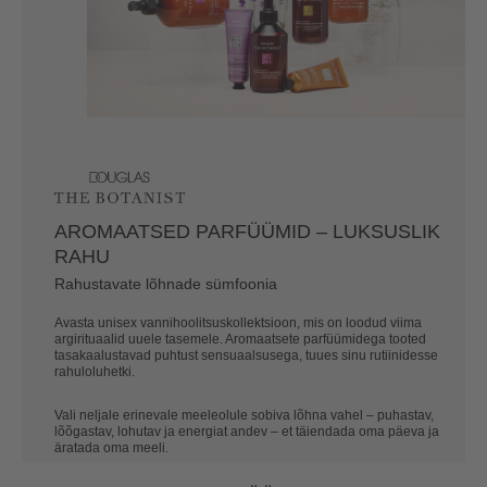
AROMAATSED PARFÜÜMID – LUKSUSLIK
RAHU
Rahustavate lõhnade sümfoonia
Avasta unisex vannihoolitsuskollektsioon, mis on loodud viima
argirituaalid uuele tasemele. Aromaatsete parfüümidega tooted
tasakaalustavad puhtust sensuaalsusega, tuues sinu rutiinidesse
rahuloluhetki.
Vali neljale erinevale meeleolule sobiva lõhna vahel ‒ puhastav,
lõõgastav, lohutav ja energiat andev ‒ et täiendada oma päeva ja
äratada oma meeli.