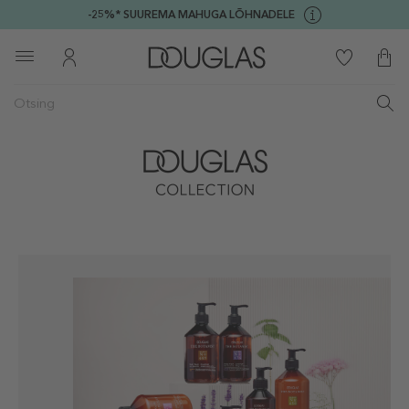
-25%* SUUREMA MAHUGA LÕHNADELE