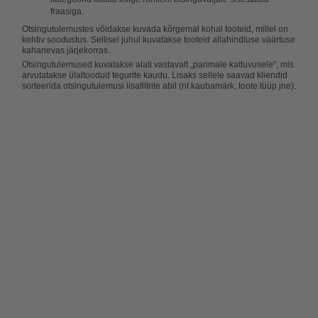
fraasiga.
Otsingutulemustes võidakse kuvada kõrgemal kohal tooteid, millel on
kehtiv soodustus. Sellisel juhul kuvatakse tooteid allahindluse väärtuse
kahanevas järjekorras.
Otsingutulemused kuvatakse alati vastavalt „parimale kattuvusele“, mis
arvutatakse ülaltoodud tegurite kaudu. Lisaks sellele saavad kliendid
sorteerida otsingutulemusi lisafiltrite abil (nt kaubamärk, toote tüüp jne).