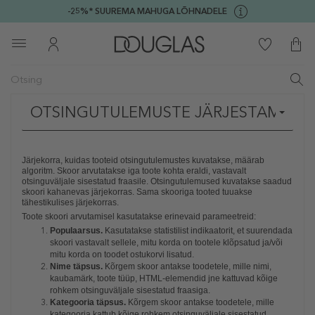
-25%* SUUREMA MAHUGA LÕHNADELE
OTSINGUTULEMUSTE JÄRJESTAMISE 
Järjekorra, kuidas tooteid otsingutulemustes kuvatakse, määrab
algoritm. Skoor arvutatakse iga toote kohta eraldi, vastavalt
otsinguväljale sisestatud fraasile. Otsingutulemused kuvatakse saadud
skoori kahanevas järjekorras. Sama skooriga tooted tuuakse
tähestikulises järjekorras.
Toote skoori arvutamisel kasutatakse erinevaid parameetreid:
Populaarsus.
Kasutatakse statistilist indikaatorit, et suurendada
skoori vastavalt sellele, mitu korda on tootele klõpsatud ja/või
mitu korda on toodet ostukorvi lisatud.
Nime täpsus.
Kõrgem skoor antakse toodetele, mille nimi,
kaubamärk, toote tüüp, HTML-elemendid jne kattuvad kõige
rohkem otsinguväljale sisestatud fraasiga.
Kategooria täpsus.
Kõrgem skoor antakse toodetele, mille
kategooria kattub kõige rohkem otsinguväljale sisestatud