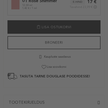
01 Rose Shimmer
17 €
variation
E-HIND
12.00 ml
Tavahind 23,99 €
1,42 € / 1 ml
LISA OSTUKORVI
BRONEERI
Kaupluste saadavus
Lisa soovikorvi
TASUTA TARNE DOUGLASE POODIDESSE!
TOOTEKIRJELDUS