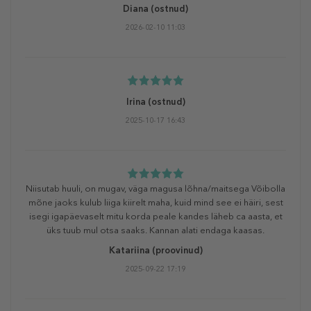
Diana
(ostnud)
2026-02-10 11:03
Irina
(ostnud)
2025-10-17 16:43
Niisutab huuli, on mugav, väga magusa lõhna/maitsega Võibolla
mõne jaoks kulub liiga kiirelt maha, kuid mind see ei häiri, sest
isegi igapäevaselt mitu korda peale kandes läheb ca aasta, et
üks tuub mul otsa saaks. Kannan alati endaga kaasas.
Katariina
(proovinud)
2025-09-22 17:19