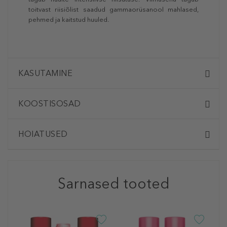
toitvast riisiõlist saadud gammaorüsanool mahlased,
pehmed ja kaitstud huuled.
KASUTAMINE
KOOSTISOSAD
HOIATUSED
Sarnased tooted
U