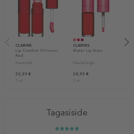
C
C
H
3
7
CLARINS
CLARINS
Lip Comfort Oil Iconic
Water Lip Stain
Red
Huuleõli
Huuleläige
30,99 €
28,99 €
7 ml
7 ml
Tagasiside