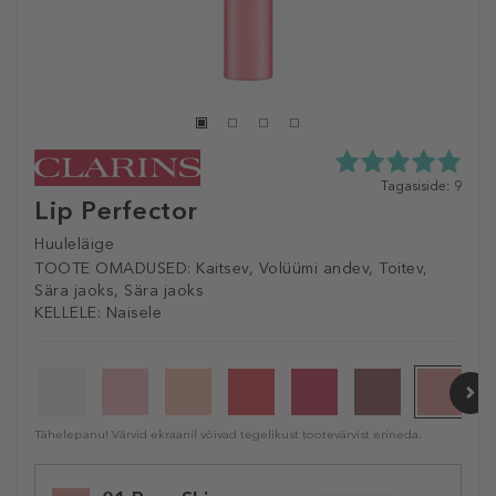
4.9
Tagasiside: 9
Lip Perfector
tähte
5st
9
Huuleläige
tagasisidest
TOOTE OMADUSED:
Kaitsev, Volüümi andev, Toitev,
Sära jaoks, Sära jaoks
KELLELE:
Naisele
Tähelepanu! Värvid ekraanil võivad tegelikust tootevärvist erineda.
Selected