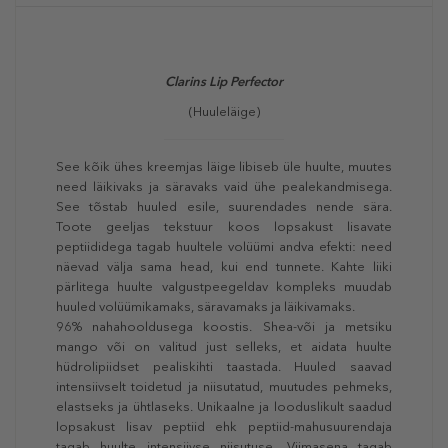
Clarins Lip Perfector
(Huuleläige)
See kõik ühes kreemjas läige libiseb üle huulte, muutes
need läikivaks ja säravaks vaid ühe pealekandmisega.
See tõstab huuled esile, suurendades nende sära.
Toote geeljas tekstuur koos lopsakust lisavate
peptiididega tagab huultele volüümi andva efekti: need
näevad välja sama head, kui end tunnete. Kahte liiki
pärlitega huulte valgustpeegeldav kompleks muudab
huuled volüümikamaks, säravamaks ja läikivamaks.
96% nahahooldusega koostis. Shea-või ja metsiku
mango või on valitud just selleks, et aidata huulte
hüdrolipiidset pealiskihti taastada. Huuled saavad
intensiivselt toidetud ja niisutatud, muutudes pehmeks,
elastseks ja ühtlaseks. Unikaalne ja looduslikult saadud
lopsakust lisav peptiid ehk peptiid-mahusuurendaja
tagab huulte intensiivse niisutuse. Viimasena tagab