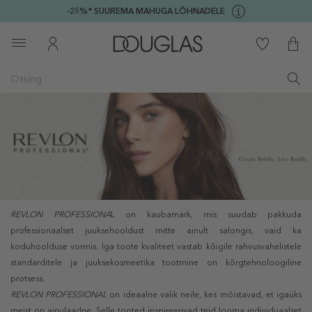
-25%* SUUREMA MAHUGA LÕHNADELE
REVLON PROFESSIONA
L on kaubamärk, mis suudab pakkuda
professionaalset juuksehooldust mitte ainult salongis, vaid ka
koduhoolduse vormis. Iga toote kvaliteet vastab kõigile rahvusvahelistele
standarditele ja juuksekosmeetika tootmine on kõrgtehnoloogiline
protsess.
REVLON PROFESSIONAL
on ideaalne valik neile, kes mõistavad, et igaüks
meist on ainulaadne. Selle tooted inspireerivad teid looma individuaalset