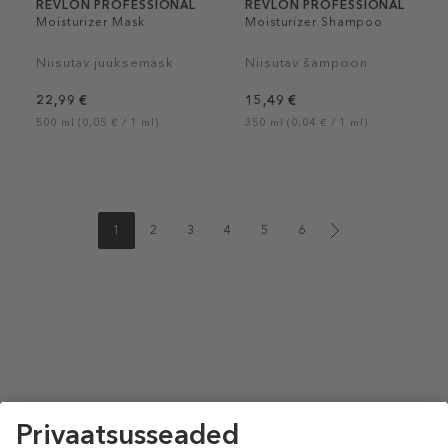
REVLON PROFESSIONAL
REVLON PROFESSIONAL
Moisturizer Mask
Moisturizer Shampoo
Niisutav juuksemask
Niisutav šampoon
22,99 €
15,49 €
500 ml (0,05 € / 1 ml)
350 ml (0,04 € / 1 ml)
1
2
3
4
5
6