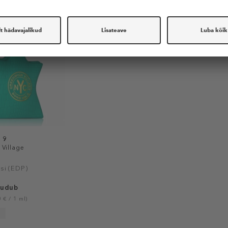
 9
Village
si (EDP)
uudub
 € / 1 ml)
S