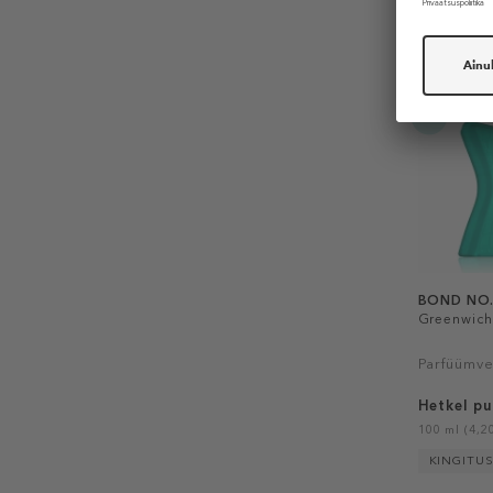
-25%
alates
29€
BOND NO.
Greenwich 
Parfüümve
Hetkel p
100 ml (4,20
KINGITU