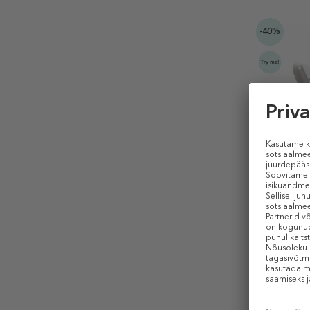
-40%
BOND NO.
Nolita
Parfüümve
420 €
25
100 ml (2,52
KINGITU