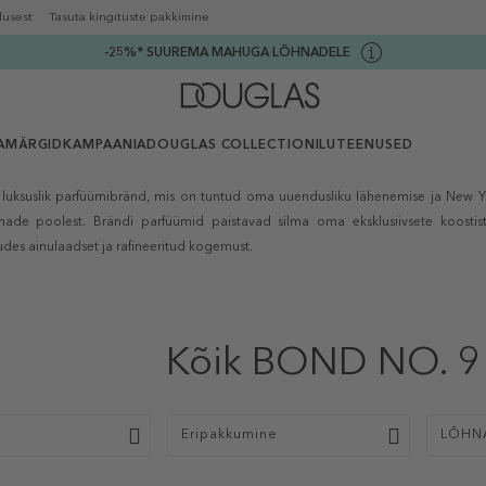
lusest
Tasuta kingituste pakkimine
-25%* SUUREMA MAHUGA LÕHNADELE
AMÄRGID
KAMPAANIA
DOUGLAS COLLECTION
ILUTEENUSED
luksuslik parfüümibränd, mis on tuntud oma uuendusliku lähenemise ja New Y
hnade poolest. Brändi parfüümid paistavad silma oma eksklusiivsete koostis
des ainulaadset ja rafineeritud kogemust.
Kõik BOND NO. 9
p
Eripakkumine
LÕHN