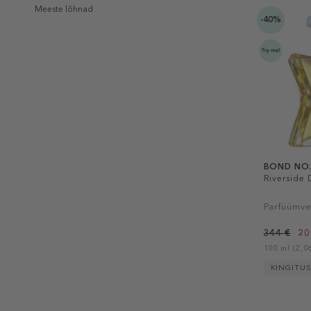
Meeste lõhnad
-40%
BOND NO.
Riverside 
Parfüümve
344 €
20
100 ml (2,06
KINGITU