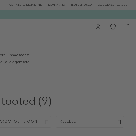
KOHALETOIMETAMINE
KONTAKTID
ILUTEENUSED
DOUGLASE ILUKAART
orgi linnaosadest
te ja elegantsete
 tooted
(9)
AKOMPOSITSIOON
KELLELE