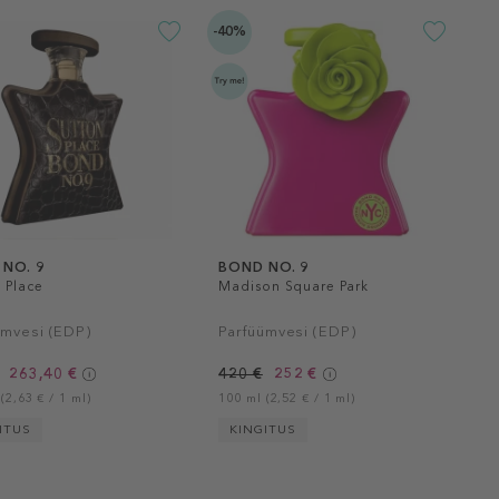
-40%
NO. 9
BOND NO. 9
 Place
Madison Square Park
ümvesi (EDP)
Parfüümvesi (EDP)
263,40 €
420 €
252 €
(2,63 € / 1 ml)
100 ml (2,52 € / 1 ml)
ITUS
KINGITUS