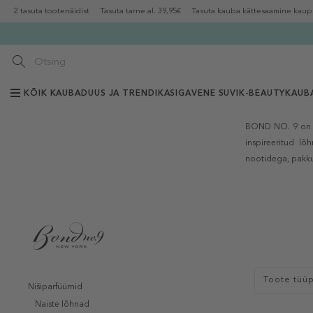
2 tasuta tootenäidist
Tasuta tarne al. 39,95€
Tasuta kauba kättesaamine kaup
KÕIK KAUBAD
UUS JA TRENDIKAS
IGAVENE SUVI
K-BEAUTY
KAUB
BOND NO. 9
on 
inspireeritud lõ
nootidega, pakku
Toote tüü
Nišiparfüümid
Naiste lõhnad