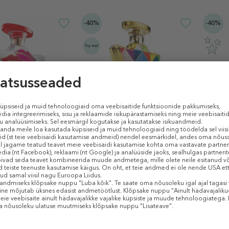
-40%
-40%
 9
BOND NO. 9
BOND 
Astor Place
Lafyet
si (EDP)
Parfüümvesi (EDP)
Parfü
2 €
401 €
240,60 €
344 €
 € / 1 ml)
100 ml (2,41 € / 1 ml)
100 ml 
S
KINGITUS
KING