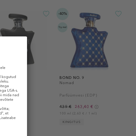
-40%
NO. 9
BOND NO. 9
te Street
Nomad
ümvesi (EDP)
Parfüümvesi (EDP)
206,40 €
439 €
263,40 €
(2,06 € / 1 ml)
100 ml (2,63 € / 1 ml)
ITUS
KINGITUS