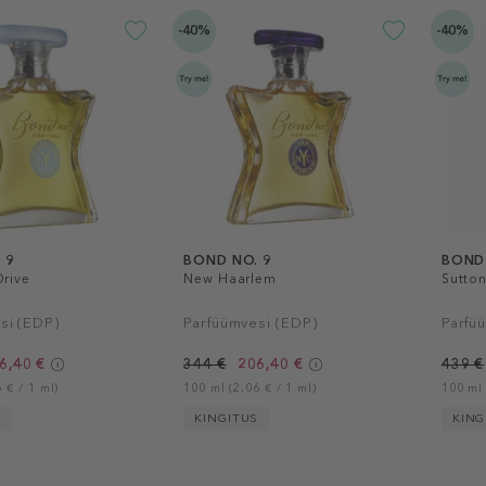
-40%
-40%
 9
BOND NO. 9
BOND 
Drive
New Haarlem
Sutton
si (EDP)
Parfüümvesi (EDP)
Parfü
6,40 €
344 €
206,40 €
439 €
 € / 1 ml)
100 ml (2,06 € / 1 ml)
100 ml 
S
KINGITUS
KING