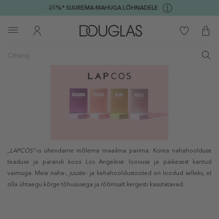
-25%* SUUREMA MAHUGA LÕHNADELE
„LAPCOS“
-is ühendame mõlema maailma parima: Korea nahahoolduse
teaduse ja pärandi koos Los Angelese loovuse ja päikesest kantud
vaimuga. Meie naha-, juuste- ja kehahooldustooted on loodud selleks, et
olla ühtaegu kõrge tõhususega ja rõõmsalt kergesti kasutatavad.