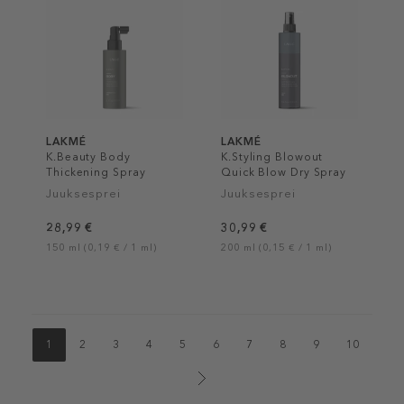
LAKMÉ
LAKMÉ
K.Beauty Body
K.Styling Blowout
Thickening Spray
Quick Blow Dry Spray
Juuksesprei
Juuksesprei
28,99 €
30,99 €
150 ml (0,19 € / 1 ml)
200 ml (0,15 € / 1 ml)
1
2
3
4
5
6
7
8
9
10