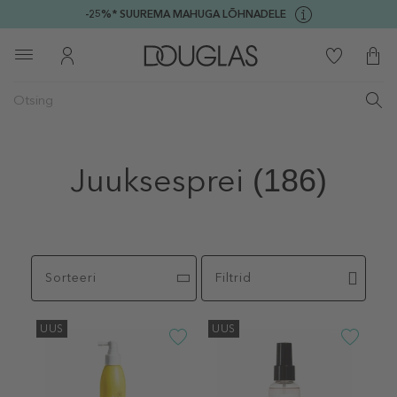
-25%* SUUREMA MAHUGA LÕHNADELE
Juuksesprei
(186)
Sorteeri
Filtrid
UUS
UUS