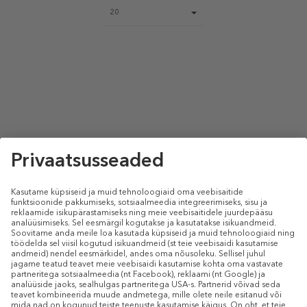
Page
20
size
select