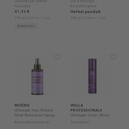
Juustesse jäetav
UV-kaitsega
hooldus
kirsilõhnaline
juuksesprei
41,99 €
Hetkel puudub
190 ml (0,22 € / 1 ml)
250 ml (0,04 € / 1 ml)
KINGITUS
MOÉRIE
WELLA
Ultimate Hair Protect
PROFESSIONALS
Heat Protection Spray
Ultimate Color Shine
Spray Step 3
Kuumakaitsesprei
Särasprei