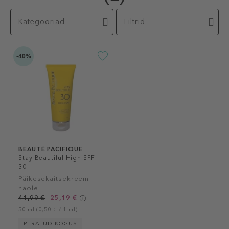
Kategooriad
Filtrid
-40%
BEAUTÉ PACIFIQUE
Stay Beautiful High SPF
30
Päikesekaitsekreem
näole
41,99 €
25,19 €
50 ml (0,50 € / 1 ml)
PIIRATUD KOGUS