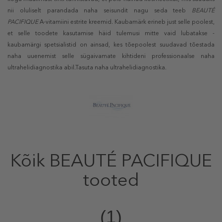
nii oluliselt parandada naha seisundit nagu seda teeb
BEAUTÉ
PACIFIQUE
A-vitamiini estrite kreemid. Kaubamärk erineb just selle poolest,
et selle toodete kasutamise häid tulemusi mitte vaid lubatakse -
kaubamärgi spetsialistid on ainsad, kes tõepoolest suudavad tõestada
naha uuenemist selle sügaivamate kihtideni professionaalse naha
ultrahelidiagnostika abil.Tasuta naha ultrahelidiagnostika.
Kõik BEAUTÉ PACIFIQUE
tooted
(1)