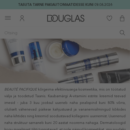
TASUTA TARNE PAKIAUTOMAATIDESSE KUNI 09.08.2026
BEAUTÉ PACIFIQUE
kõrgeima efektiivsusega kosmeetika, mis on töötatud
välja ja toodetud Taanis. Kaubamärgi A-vitamiini estrite kreemid teevad
imesid - juba 3 kuu jooksul uueneb naha pealispind kuni 80% võrra,
oluliselt vähenevad päikese kahjustused ja vananemisilmingud kõikides
naha kihtides ning kreemid soodustavad kollageeni uuenemist. Uuenenud
naha struktuur sarnaneb kuni 20 aastat noorema nahaga. Dermatoloogid
kogu maailmast tihti tunnistavad, et pole näinud kosmeetikat, mis suudaks