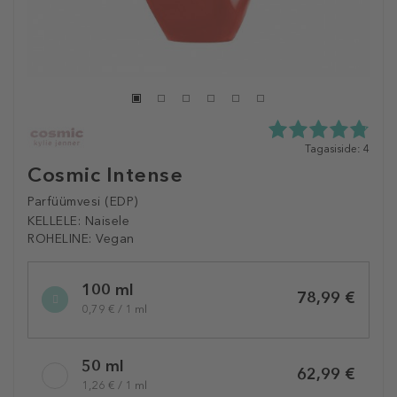
4.8
Tagasiside: 4
tähte
Cosmic Intense
5st
4
Parfüümvesi (EDP)
tagasisidest
KELLELE:
Naisele
ROHELINE:
Vegan
Selected
100 ml
variation
78,99 €
0,79 € / 1 ml
50 ml
62,99 €
1,26 € / 1 ml