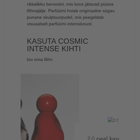
rikkalikku bensoiini, mis koos jätavad püsiva
lõhnajälje. Parfüümi hoiab originaalne sügav,
punane skulptuurpudel, mis peegeldab
visuaalselt parfüümi intensiivsust.
KASUTA COSMIC
INTENSE KIHTI
loo oma lõhn​
2 / 2
2.0 peal kasutamine