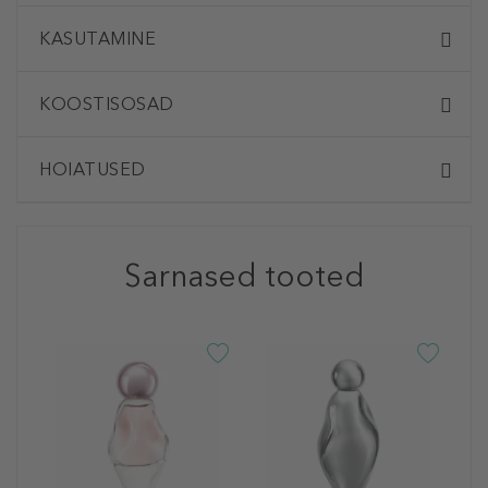
KASUTAMINE
KOOSTISOSAD
HOIATUSED
Sarnased tooted
K
F
V
B
J
a