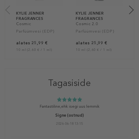
1
KYLIE JENNER
KYLIE JENNER
FRAGRANCES
FRAGRANCES
Cosmic
Cosmic 2.0
Parfüümvesi (EDP)
Parfüümvesi (EDP)
alates 25,99 €
alates 25,99 €
10 ml (2,60 € / 1 ml)
10 ml (2,60 € / 1 ml)
Tagasiside
Fantastiline,ehk isegi uus lemmik
Signe
(ostnud)
2026-06-18 13:15