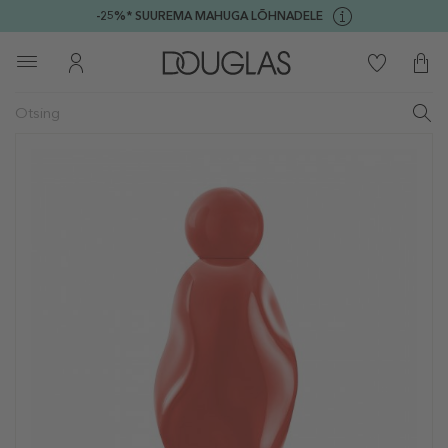
-25%* SUUREMA MAHUGA LÕHNADELE