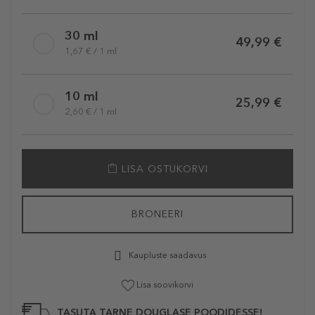
30 ml
49,99 €
1,67 € / 1 ml
10 ml
25,99 €
2,60 € / 1 ml
LISA OSTUKORVI
BRONEERI
Kaupluste saadavus
Lisa soovikorvi
TASUTA TARNE DOUGLASE POODIDESSE!