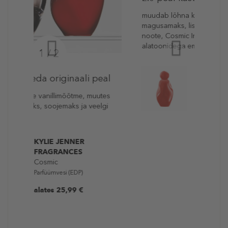
muudab lõhna kreemjamaks ja
magusamaks, lisades bensoiini ja vanilli
noote, Cosmic Intense pakub piimja
alatoonidega embavat soojust.
KYLIE JENNER
FRAGRANCES
Cosmic Intense
Parfüümvesi (EDP)
alates 25,99 €