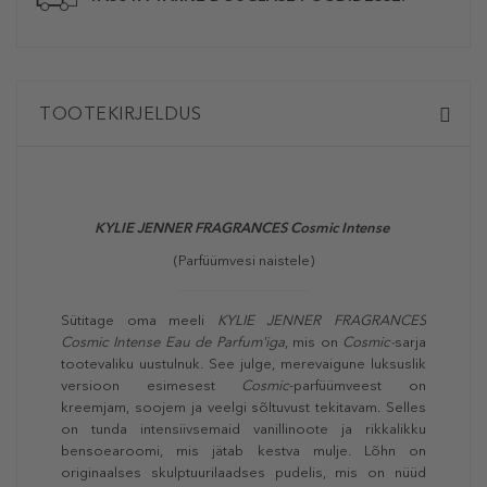
TOOTEKIRJELDUS
KYLIE JENNER FRAGRANCES Cosmic Intense
(Parfüümvesi naistele)
Sütitage oma meeli
KYLIE JENNER FRAGRANCES
Cosmic Intense Eau de Parfum'iga
, mis on
Cosmic-
sarja
tootevaliku uustulnuk. See julge, merevaigune luksuslik
versioon esimesest
Cosmic
-parfüümveest on
kreemjam, soojem ja veelgi sõltuvust tekitavam. Selles
on tunda intensiivsemaid vanillinoote ja rikkalikku
bensoearoomi, mis jätab kestva mulje. Lõhn on
originaalses skulptuurilaadses pudelis, mis on nüüd