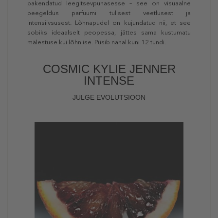
pakendatud leegitsevpunasesse – see on visuaalne
peegeldus parfüümi tulisest veetlusest ja
intensiivsusest. Lõhnapudel on kujundatud nii, et see
sobiks ideaalselt peopessa, jättes sama kustumatu
mälestuse kui lõhn ise. Püsib nahal kuni 12 tundi.
COSMIC KYLIE JENNER
INTENSE
JULGE EVOLUTSIOON