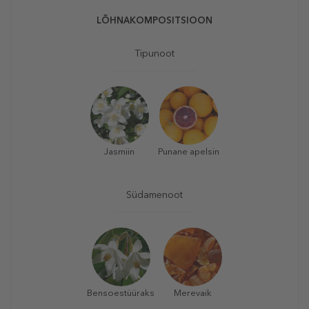
LÕHNAKOMPOSITSIOON
Tipunoot
Jasmiin
Punane apelsin
Südamenoot
Bensoestüüraks
Merevaik