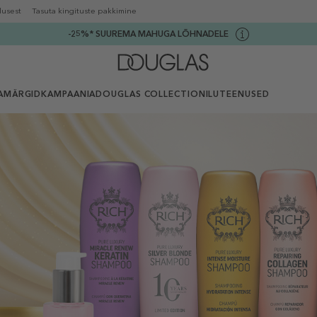
lusest
Tasuta kingituste pakkimine
-25%* SUUREMA MAHUGA LÕHNADELE
AMÄRGID
KAMPAANIA
DOUGLAS COLLECTION
ILUTEENUSED