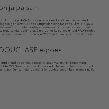
on ja palsam
 funktsiooniga
RICH
šampoon ja
palsam
. Leiad need armastatud
ageeniga rikastatud koostis tugevdab ning taastab juukseid, tilgake
suta hooldustoodete koostises parabeene ning osad brändi tooted on
ku tegutsemise põhimõtet. Otse loomulikult ei ole ühtegi
RICH
toodet
 on tänapäeval väga hinnas ja
RICH
suudab meid oma kvaliteetsete,
l DOUGLASE e-poes
natud brändide parimaid tooteid. Lisa oma ilurutiini kaubamärgi
i. Osta
RICH
tooteid mugavalt ja kodust lahkumata Douglase e-poest.
anisti parfüüme, meigitooteid ja iluhoolduskaupu – hoolitseme sinu ilu