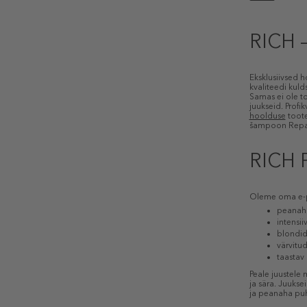
RICH –
Eksklusiivsed 
kvaliteedi kuld
Samas ei ole to
juukseid. Prof
hoolduse
toote
šampoon Repai
RICH P
Oleme oma e-p
peanah
intensii
blondid
värvitu
taastav
Peale juustele
ja sära. Juukse
ja peanaha puht