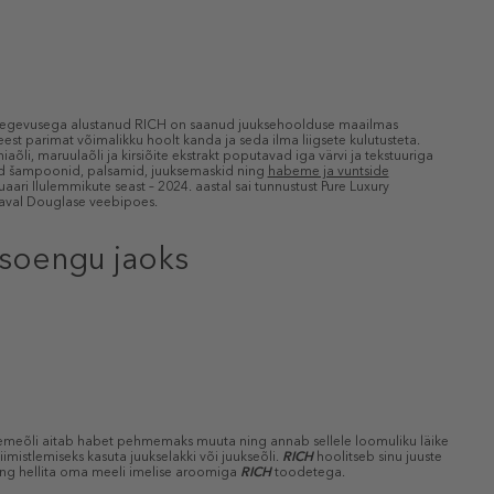
l tegevusega alustanud RICH on saanud juuksehoolduse maailmas
st parimat võimalikku hoolt kanda ja seda ilma liigsete kulutusteta.
li, maruulaõli ja kirsiõite ekstrakt poputavad iga värvi ja tekstuuriga
ndud šampoonid, palsamid, juuksemaskid ning
habeme ja vuntside
ari Ilulemmikute seast – 2024. aastal sai tunnustust Pure Luxury
aval Douglase veebipoes.
 soengu jaoks
emeõli aitab habet pehmemaks muuta ning annab sellele loomuliku läike
iimistlemiseks kasuta juukselakki või juukseõli.
RICH
hoolitseb sinu juuste
 ning hellita oma meeli imelise aroomiga
RICH
toodetega.