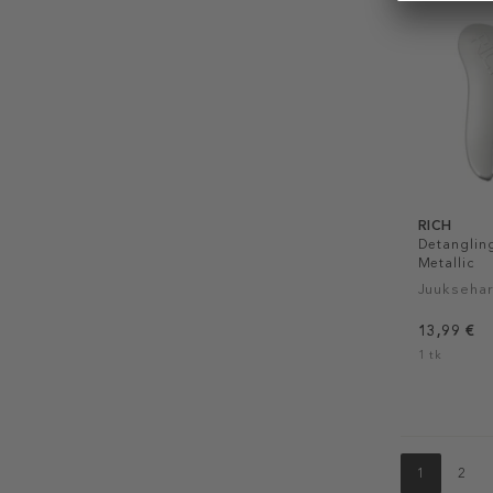
RICH
Detangling
Metallic
Juuksehar
13,99 €
1 tk
1
2