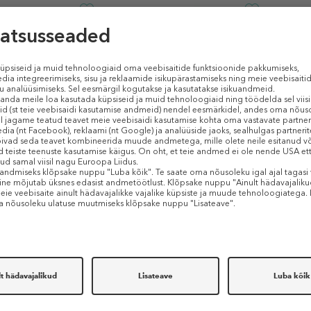
RICH
RICH
y Repairing
Pure Luxury Repairing
Detan
Conditioner
Collagen Shampoo
Metall
lsam
Šampoon
Juuks
99 €
alates 4,99 €
13,99
€ / 1 ml)
50 ml (0,10 € / 1 ml)
1 tk