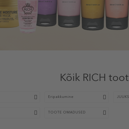
Kõik RICH too
p
Eripakkumine
JUUK
TOOTE OMADUSED