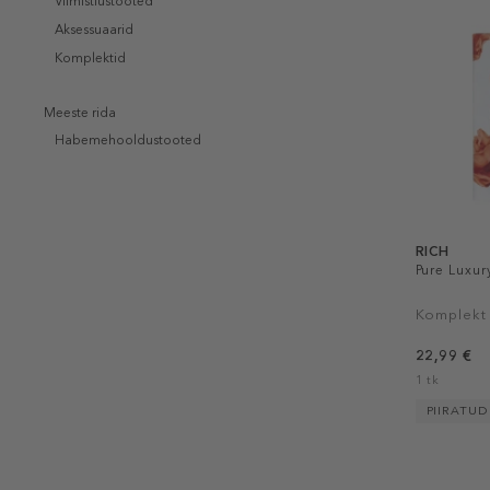
Viimistlustooted
Aksessuaarid
Komplektid
Meeste rida
Habemehooldustooted
RICH
Pure Luxur
Komplekt
22,99 €
1 tk
PIIRATU