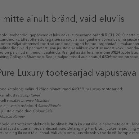
 mitte ainult bränd, vaid eluviis
hooldusvahendid igapäevaseks luksuseks – tutvustame brändi RICH. 2010. aasta
standardiks. Ettevõtte edu taga seisab soov anda igaühele võimalus oma juuste ee
odete väljatöötamisel koostisosade pealt tagasi hoitud: argaaniaõli, makadaamiaõ
ikvaliteediga, vaid parimatest, sinu juustele kasulikest koostisosadest kokku pa
d on pälvinud mitmeid iluauhindu. Pea igal aastal leiame mõne
RICH
toote Budua
ring Collagen Shampoo. See ja paljud teised auhinnatud
RICH
tooted on saad
ure Luxury tootesarjad vapustava
oe kataloogi valinud kõige hinnatumad
RICH
Pure Luxury
tootesarjad:
ka rahustav
Scalp Relief
vselt niisutav
Intense Moisture
ele juustele mõeldud
Silver Blonde
d juustele mõeldud
Colour Safe
Miracle Renew
 mõeldud tootekomplektidele hoolitseb
RICH
ka vuntside ja habemete eest. Hab
id aitavad silutuna hoida antistaatilised Detangling Hairbrush
juukseharjad
ning v
use ning ilu eest täiel rinnal. Vali välja oma juustele sobiv toode või komplekt