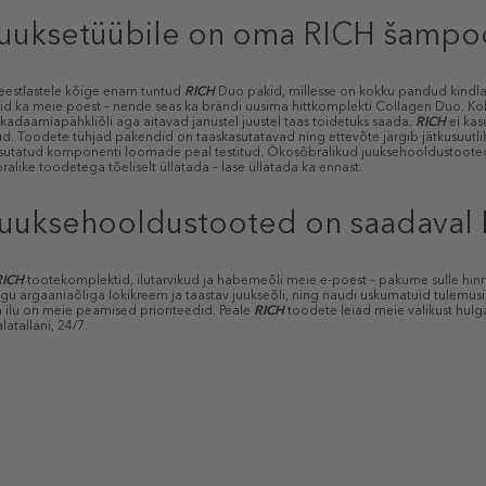
 juuksetüübile on oma RICH šampo
 eestlastele kõige enam tuntud
RICH
Duo pakid, millesse on kokku pandud kindla
d ka meie poest – nende seas ka brändi uusima hittkomplekti Collagen Duo. Koll
kadaamiapähkliõli aga aitavad janustel juustel taas toidetuks saada.
RICH
ei ka
d. Toodete tühjad pakendid on taaskasutatavad ning ettevõte järgib jätkusuutli
sutatud komponenti loomade peal testitud. Ökosõbralikud juuksehooldustooted
alike toodetega tõeliselt üllatada – lase üllatada ka ennast.
juuksehooldustooted on saadava
RICH
tootekomplektid, ilutarvikud ja habemeõli meie e-poest – pakume sulle hin
agu argaaniaõliga lokikreem ja taastav juukseõli, ning naudi uskumatuid tulemus
a ilu on meie peamised prioriteedid. Peale
RICH
toodete leiad meie valikust hulg
latallani, 24/7.