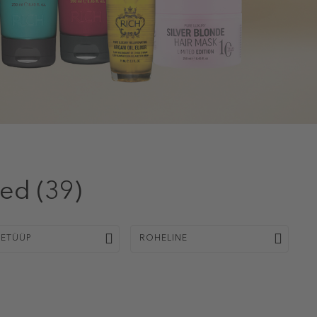
ted
(39)
SETÜÜP
ROHELINE