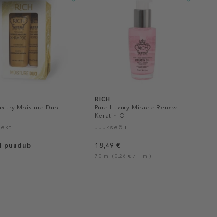
RICH
uxury Moisture Duo
Pure Luxury Miracle Renew
Keratin Oil
ekt
Juukseõli
l puudub
18,49 €
70 ml (0,26 € / 1 ml)