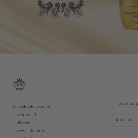
Toote tüü
Juuksehooldustooted
Šampoonid
KELLELE
Palsamid
Seerumid/maskid