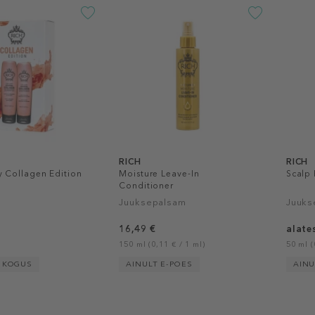
RICH
RICH
y Collagen Edition
Moisture Leave-In
Scalp 
Conditioner
Juuksepalsam
Juuks
16,49 €
alate
150 ml (0,11 € / 1 ml)
50 ml (
D KOGUS
AINULT E-POES
AINU