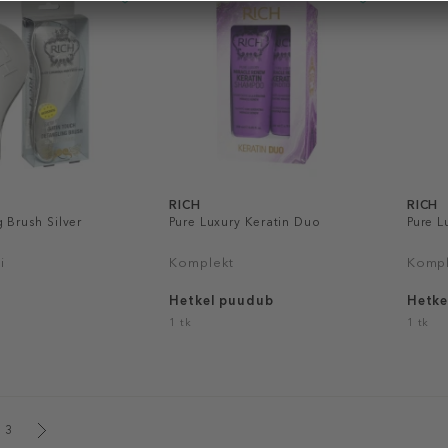
RICH
RICH
 Brush Silver
Pure Luxury Keratin Duo
Pure L
i
Komplekt
Kompl
Hetkel puudub
Hetke
1 tk
1 tk
3