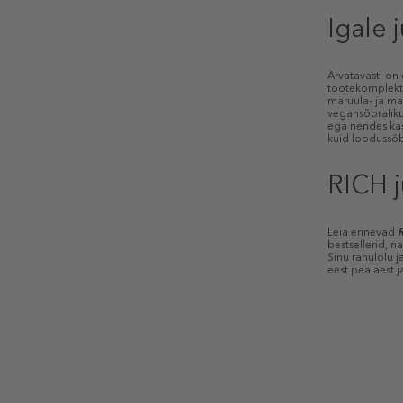
Igale
Arvatavasti on
tootekomplekti
maruula- ja ma
vegansõbraliku
ega nendes ka
kuid loodussõbr
RICH 
Leia erinevad
bestsellerid, n
Sinu rahulolu j
eest pealaest ja