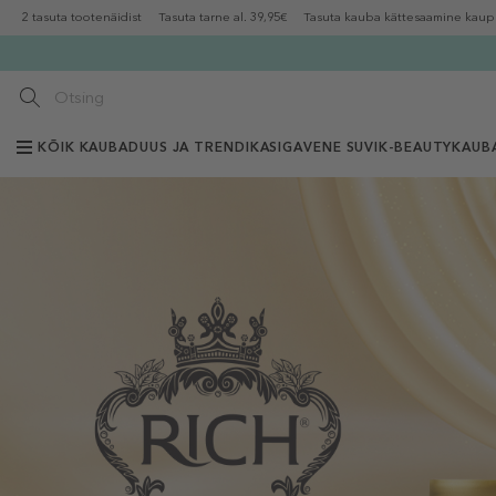
2 tasuta tootenäidist
Tasuta tarne al. 39,95€
Tasuta kauba kättesaamine kaup
KÕIK KAUBAD
UUS JA TRENDIKAS
IGAVENE SUVI
K-BEAUTY
KAUB