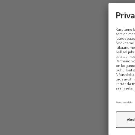
RICH
Pure Luxur
Collagen 
Juuksepa
alates 4,
50 ml (0,10 