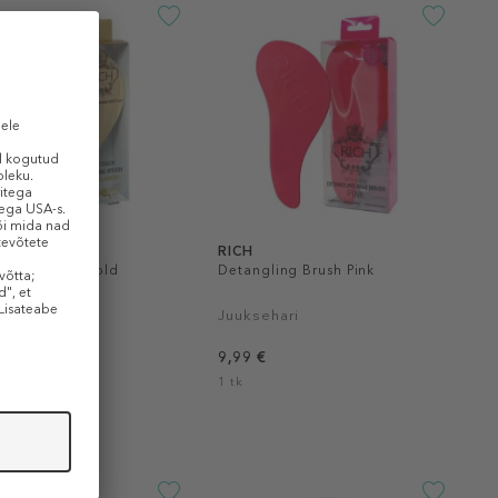
RICH
gling Brush Gold
Detangling Brush Pink
ic
ehari
Juuksehari
 €
9,99 €
1 tk