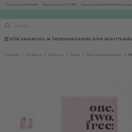
2 tasuta tootenäidist
Tasuta tarne al. 39,95€
Tasuta kauba kättesaamine kaup
KÕIK KAUBAD
UUS JA TRENDIKAS
IGAVENE SUVI
K-BEAUTY
KAUB
Douglas
/
Kataloog
/
Make-up
/
Nägu
/
Näo kontuurimiseks
/
O