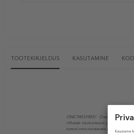
TOOTEKIRJELDUS
KASUTAMINE
KOO
ONE.TWO.FREE! Creamy Highlighti
rõhutab näokontuure ja äratab teie j
tuntud oma niisutavate ja toitvate om