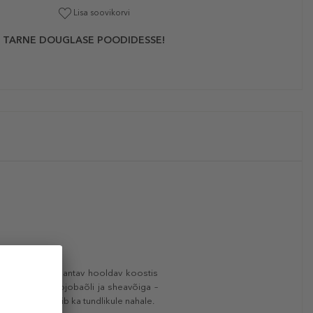
Lisa soovikorvi
 TARNE DOUGLASE POODIDESSE!
Lihtsalt pealekantav hooldav koostis
e seemneõli, jojobaõli ja sheavõiga –
üüpidele. Sobib ka tundlikule nahale.