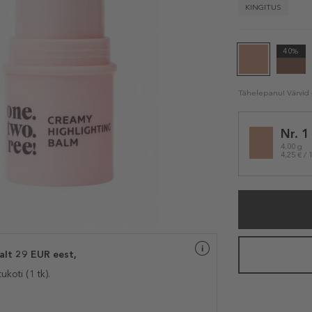
KINGITUS
40%
Tähelepanu! Värvid e
Selected
Nr. 1
variation
4.00 g
4,25 € / 
lt 29 EUR eest,
oti (1 tk).