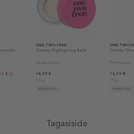
ONE.TWO.FREE!
ONE.TWO.F
oncealer
Creamy Highlighting Balm
Cheeky Glo
Särapalsam
Põsepuna
59 €
14,99 €
16,99 €
2.4 g
15 g
KINGITUS
KINGITUS
Tagasiside