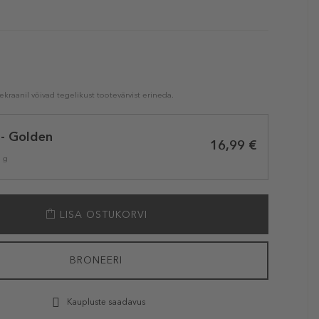
kraanil võivad tegelikust tootevärvist erineda.
 - Golden
16,99 €
1 g
LISA OSTUKORVI
BRONEERI
Kaupluste saadavus