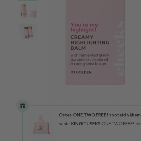
Ostes ONE.TWO.FREE! tooteid vähema
saate
KINGITUSEKS
ONE.TWO.FREE! ostuk
.