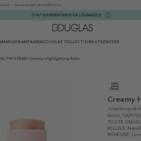
lusest
Tasuta kingituste pakkimine
-25%* SUUREMA MAHUGA LÕHNADELE
AMÄRGID
KAMPAANIA
DOUGLAS COLLECTION
ILUTEENUSED
NE.TWO.FREE! Creamy Highlighting Balm
Creamy H
Jumestuspulk-h
NAHA TÜÜP/SE
TOOTE OMADU
KELLELE:
Naise
ROHELINE:
Loo