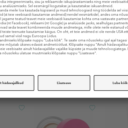
TOOTE OMADUSED
Sarnased tooted