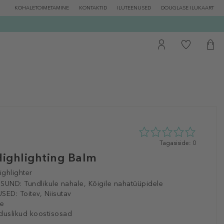
KOHALETOIMETAMINE
KONTAKTID
ILUTEENUSED
DOUGLASE ILUKAART
0
Tagasiside: 0
tähte
ighlighting Balm
5st
0
ighlighter
tagasisidest
ISUND:
Tundlikule nahale, Kõigile nahatüüpidele
SED:
Toitev, Niisutav
le
duslikud koostisosad