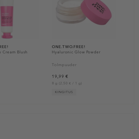
REE!
ONE.TWO.FREE!
w Cream Blush
Hyaluronic Glow Powder
Tolmpuuder
19,99 €
8 g (2,50 € / 1 g)
KINGITUS