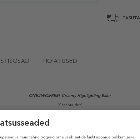
TASUTA
STISOSAD
HOIATUSED
ONE.TWO.FREE! Creamy Highlighting Balm
(Särapuuder)
ng Balm
loob särava ja peene sära värske ja särava jume saavutamiseks. 
ume elurõõmsa välimuse saavutamiseks. Rikastatud kääritatud rohelise te
aduste poolest. 99% koostisosadest on looduslikku päritolu. Kõikidele nahat