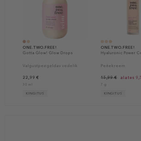
ONE.TWO.FREE!
ONE.TWO.FREE!
Gotta Glow! Glow Drops
Hyaluronic Power C
Valgustpeegeldav vedelik
Peitekreem
22,99 €
15,99 €
alates 9,
30 ml
7 g
KINGITUS
KINGITUS