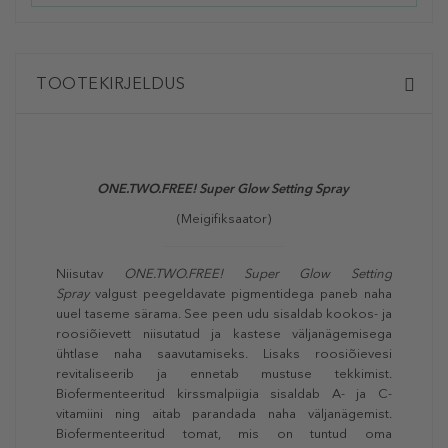
TOOTEKIRJELDUS
ONE.TWO.FREE! Super Glow Setting Spray
(Meigifiksaator)
Niisutav
ONE.TWO.FREE! Super Glow Setting
Spray
valgust peegeldavate pigmentidega paneb naha
uuel taseme särama. See peen udu sisaldab kookos- ja
roosiõievett niisutatud ja kastese väljanägemisega
ühtlase naha saavutamiseks. Lisaks roosiõievesi
revitaliseerib ja ennetab mustuse tekkimist.
Biofermenteeritud kirssmalpiigia sisaldab A- ja C-
vitamiini ning aitab parandada naha väljanägemist.
Biofermenteeritud tomat, mis on tuntud oma