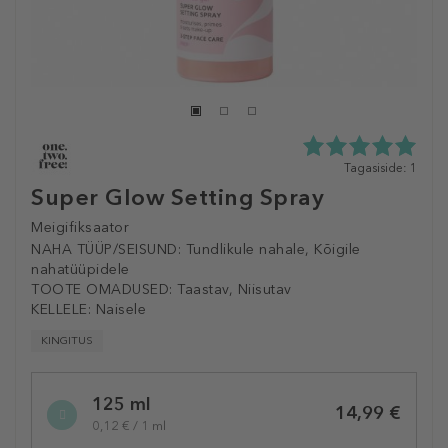
5.0
Tagasiside: 1
tähte
Super Glow Setting Spray
5st
1
Meigifiksaator
tagasisidest
NAHA TÜÜP/SEISUND:
Tundlikule nahale, Kõigile
nahatüüpidele
TOOTE OMADUSED:
Taastav, Niisutav
KELLELE:
Naisele
KINGITUS
Selected
125 ml
variation
14,99 €
0,12 € / 1 ml