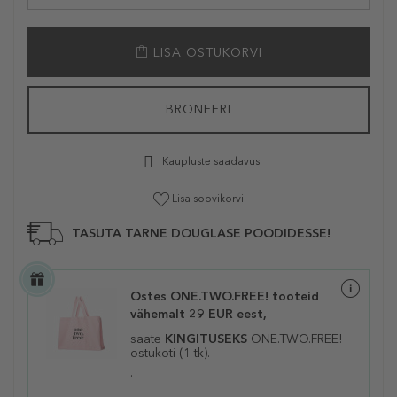
LISA OSTUKORVI
BRONEERI
Kaupluste saadavus
Lisa soovikorvi
TASUTA TARNE DOUGLASE POODIDESSE!
Ostes ONE.TWO.FREE! tooteid
vähemalt 29 EUR eest,
saate
KINGITUSEKS
ONE.TWO.FREE!
ostukoti (1 tk).
.