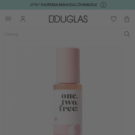
-25%* SUUREMA MAHUGA LÕHNADELE