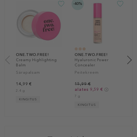
-40%
O
C
B
P
1
1
ONE.TWO.FREE!
ONE.TWO.FREE!
Creamy Highlighting
Hyaluronic Power
Balm
Concealer
Särapalsam
Peitekreem
14,99 €
15,99 €
alates 9,59 €
2.4 g
7 g
KINGITUS
KINGITUS