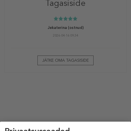
Tagasiside
Jekaterina
(ostnud)
2026-04-16 09:34
JÄTKE OMA TAGASISIDE