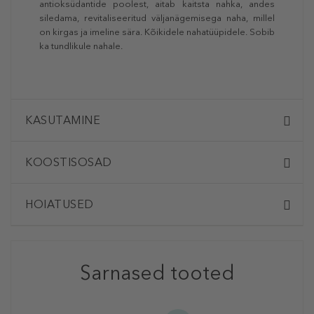
antioksüdantide poolest, aitab kaitsta nahka, andes
siledama, revitaliseeritud väljanägemisega naha, millel
on kirgas ja imeline sära. Kõikidele nahatüüpidele. Sobib
ka tundlikule nahale.
KASUTAMINE
KOOSTISOSAD
HOIATUSED
Sarnased tooted