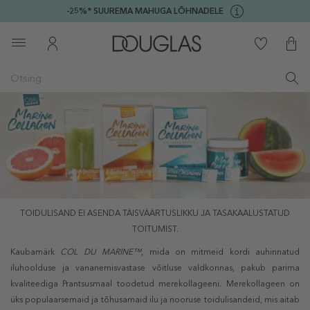
-25%* SUUREMA MAHUGA LÕHNADELE
TOIDULISAND EI ASENDA TÄISVÄÄRTUSLIKKU JA TASAKAALUSTATUD
TOITUMIST.
Kaubamärk
COL DU MARINE™
, mida on mitmeid kordi auhinnatud
iluhoolduse ja vananemisvastase võitluse valdkonnas, pakub parima
kvaliteediga Prantsusmaal toodetud merekollageeni. Merekollageen on
üks populaarsemaid ja tõhusamaid ilu ja nooruse toidulisandeid, mis aitab