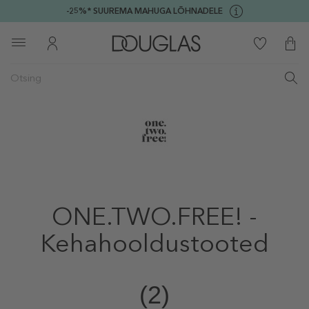
-25%* SUUREMA MAHUGA LÕHNADELE
ONE.TWO.FREE! -
Kehahooldustooted
(2)