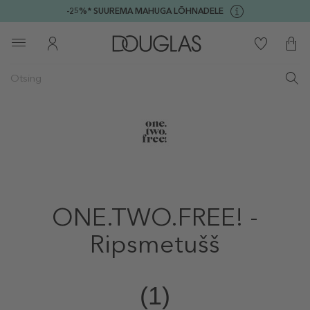
-25%* SUUREMA MAHUGA LÕHNADELE
ONE.TWO.FREE! -
Ripsmetušš
(1)