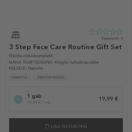
0
Tagasiside: 0
tähte
3 Step Face Care Routine Gift Set
5st
0
Näohoolduskomplekt
tagasisidest
NAHA TÜÜP/SEISUND:
Kõigile nahatüüpidele
KELLELE:
Naisele
KINGITUS
PIIRATUD KOGUS
Selected
1 gab
variation
19,99 €
19,99 € / 1 tk.
LISA OSTUKORVI