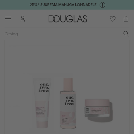
-25%* SUUREMA MAHUGA LÕHNADELE