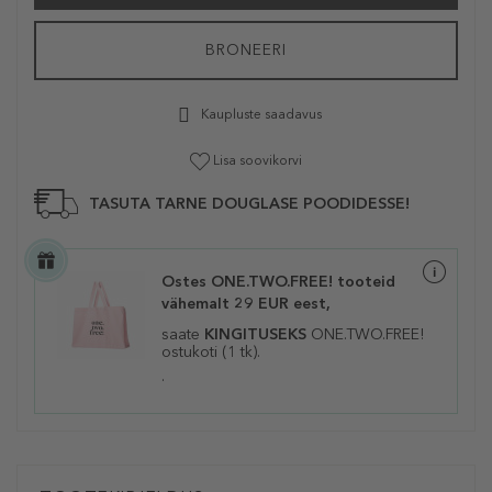
BRONEERI
Kaupluste saadavus
Lisa soovikorvi
TASUTA TARNE DOUGLASE POODIDESSE!
Ostes ONE.TWO.FREE! tooteid
vähemalt 29 EUR eest,
saate
KINGITUSEKS
ONE.TWO.FREE!
ostukoti (1 tk).
.