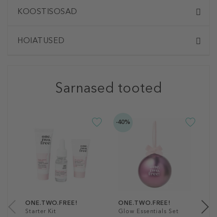
KOOSTISOSAD
HOIATUSED
Sarnased tooted
-40%
O
E
S
1
15
ONE.TWO.FREE!
ONE.TWO.FREE!
Starter Kit
Glow Essentials Set