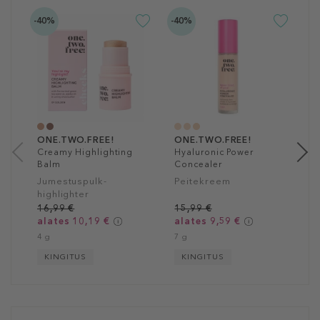
-40%
-40%
O
C
B
S
1
2
ONE.TWO.FREE!
ONE.TWO.FREE!
Creamy Highlighting
Hyaluronic Power
Balm
Concealer
Jumestuspulk-
Peitekreem
highlighter
16,99 €
15,99 €
alates 10,19 €
alates 9,59 €
4 g
7 g
KINGITUS
KINGITUS