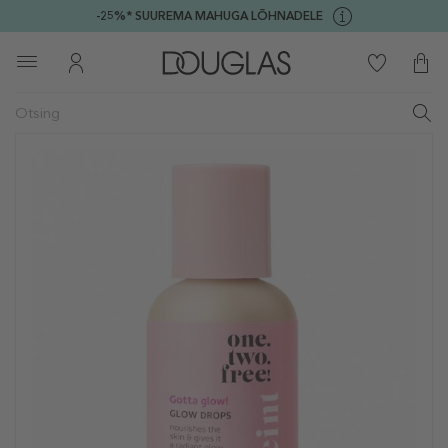
-25%* SUUREMA MAHUGA LÕHNADELE