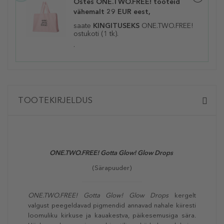
Ostes ONE.TWO.FREE! tooteid
vähemalt 29 EUR eest,
saate
KINGITUSEKS
ONE.TWO.FREE!
ostukoti (1 tk).
.
TOOTEKIRJELDUS
ONE.TWO.FREE! Gotta Glow! Glow Drops
(Särapuuder)
ONE.TWO.FREE! Gotta Glow! Glow Drops
kergelt
valgust peegeldavad pigmendid annavad nahale kiiresti
loomuliku kirkuse ja kauakestva, päikesemusiga sära.