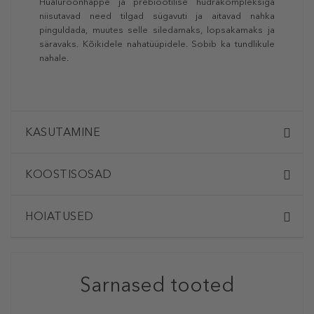
Hüaluroonhappe ja prebiootilise hüdrakompleksiga
niisutavad need tilgad sügavuti ja aitavad nahka
pinguldada, muutes selle siledamaks, lopsakamaks ja
säravaks. Kõikidele nahatüüpidele. Sobib ka tundlikule
nahale.
KASUTAMINE
KOOSTISOSAD
HOIATUSED
Sarnased tooted