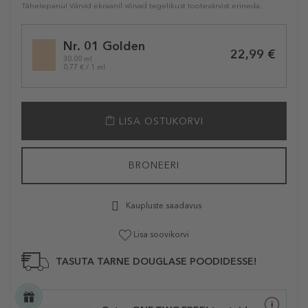
Tähelepanu! Värvid ekraanil võivad tegelikust tootevärvist erineda.
Selected
Nr. 01 Golden
variation
22,99 €
30.00 ml
0,77 € / 1 ml
LISA OSTUKORVI
BRONEERI
Kaupluste saadavus
Lisa soovikorvi
TASUTA TARNE DOUGLASE POODIDESSE!