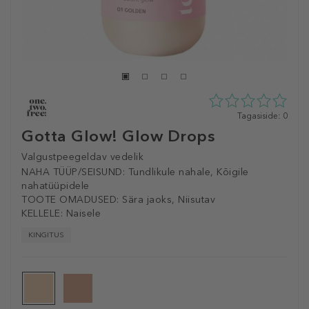
0
Tagasiside: 0
tähte
Gotta Glow! Glow Drops
5st
0
Valgustpeegeldav vedelik
tagasisidest
NAHA TÜÜP/SEISUND:
Tundlikule nahale, Kõigile
nahatüüpidele
TOOTE OMADUSED:
Sära jaoks, Niisutav
KELLELE:
Naisele
KINGITUS