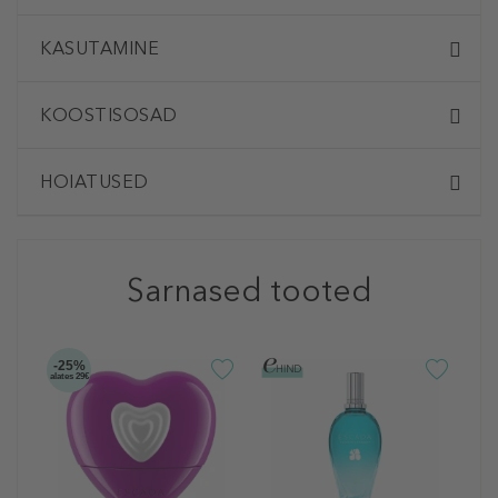
KASUTAMINE
KOOSTISOSAD
HOIATUSED
Sarnased tooted
-25%
-2
alates 29€
alate
E
B
T
5