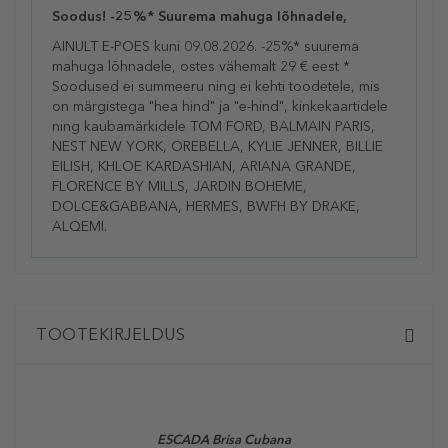
Soodus! -25%* Suurema mahuga lõhnadele,
AINULT E-POES kuni 09.08.2026. -25%* suurema
mahuga lõhnadele, ostes vähemalt 29 € eest *
Soodused ei summeeru ning ei kehti toodetele, mis
on märgistega "hea hind" ja "e-hind", kinkekaartidele
ning kaubamärkidele TOM FORD, BALMAIN PARIS,
NEST NEW YORK, OREBELLA, KYLIE JENNER, BILLIE
EILISH, KHLOE KARDASHIAN, ARIANA GRANDE,
FLORENCE BY MILLS, JARDIN BOHEME,
DOLCE&GABBANA, HERMES, BWFH BY DRAKE,
ALQEMI.
TOOTEKIRJELDUS
ESCADA
Brisa Cubana