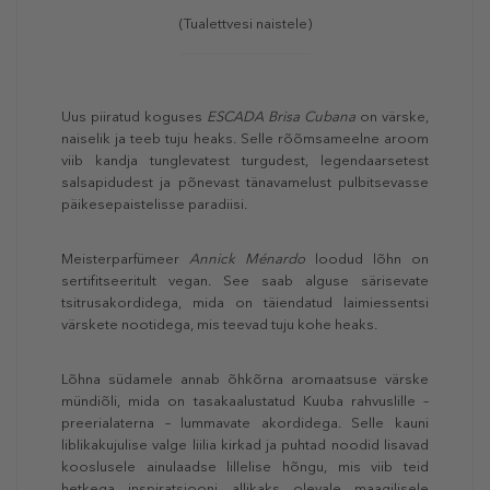
(Tualettvesi naistele)
Uus piiratud koguses
ESCADA Brisa Cubana
on värske,
naiselik ja teeb tuju heaks. Selle rõõmsameelne aroom
viib kandja tunglevatest turgudest, legendaarsetest
salsapidudest ja põnevast tänavamelust pulbitsevasse
päikesepaistelisse paradiisi.
Meisterparfümeer
Annick Ménardo
loodud lõhn on
sertifitseeritult vegan. See saab alguse särisevate
tsitrusakordidega, mida on täiendatud laimiessentsi
värskete nootidega, mis teevad tuju kohe heaks.
Lõhna südamele annab õhkõrna aromaatsuse värske
mündiõli, mida on tasakaalustatud Kuuba rahvuslille –
preerialaterna – lummavate akordidega. Selle kauni
liblikakujulise valge liilia kirkad ja puhtad noodid lisavad
kooslusele ainulaadse lillelise hõngu, mis viib teid
hetkega inspiratsiooni allikaks olevale maagilisele