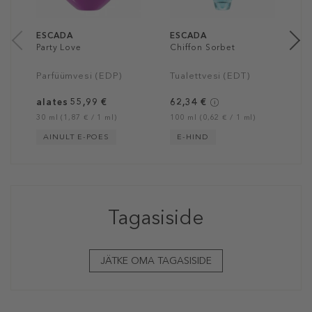
30
ESCADA
ESCADA
Party Love
Chiffon Sorbet
Parfüümvesi (EDP)
Tualettvesi (EDT)
alates 55,99 €
62,34 €
30 ml (1,87 € / 1 ml)
100 ml (0,62 € / 1 ml)
AINULT E-POES
E-HIND
Tagasiside
JÄTKE OMA TAGASISIDE