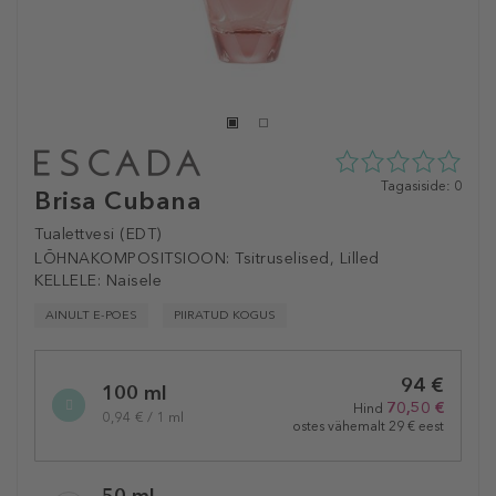
0
Tagasiside: 0
Brisa Cubana
tähte
5st
Tualettvesi (EDT)
0
LÕHNAKOMPOSITSIOON:
Tsitruselised, Lilled
tagasisidest
KELLELE:
Naisele
AINULT E-POES
PIIRATUD KOGUS
Selected
94 €
variation
100 ml
70,50 €
Hind
0,94 € / 1 ml
ostes vähemalt 29 € eest