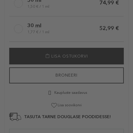
50 ml
74,99 €
1,50 € / 1 ml
30 ml
52,99 €
1,77 € / 1 ml
LISA OSTUKORVI
BRONEERI
Kaupluste saadavus
Lisa soovikorvi
TASUTA TARNE DOUGLASE POODIDESSE!