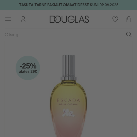
TASUTA TARNE PAKIAUTOMAATIDESSE KUNI 09.08.2026
-25%
alates 29€