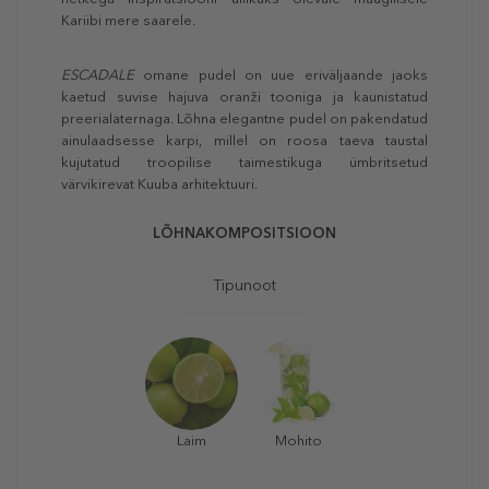
Kariibi mere saarele.
ESCADALE
omane pudel on uue eriväljaande jaoks
kaetud suvise hajuva oranži tooniga ja kaunistatud
preerialaternaga. Lõhna elegantne pudel on pakendatud
ainulaadsesse karpi, millel on roosa taeva taustal
kujutatud troopilise taimestikuga ümbritsetud
värvikirevat Kuuba arhitektuuri.
LÕHNAKOMPOSITSIOON
Tipunoot
Laim
Mohito