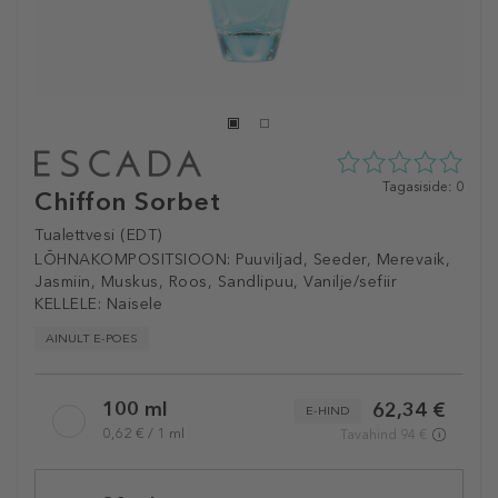
0
Tagasiside: 0
Chiffon Sorbet
tähte
5st
Tualettvesi (EDT)
0
LÕHNAKOMPOSITSIOON:
Puuviljad, Seeder, Merevaik,
tagasisidest
Jasmiin, Muskus, Roos, Sandlipuu, Vanilje/sefiir
KELLELE:
Naisele
AINULT E-POES
Selected
100 ml
62,34 €
variation
E-HIND
0,62 € / 1 ml
Tavahind 94 €