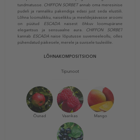
tundmatusse.
CHIFFON SORBET
annab oma meresinise
pudeli ja rannaliku pakendiga edasi just seda elustiili.
Lõhna loomulikku, naiselikku ja meeldejäävasse aroomi
on püütud
ESCADA
naisest õhkuv loomupärane
elegantsus ja sensuaalne aura.
CHIFFON SORBET
kannab
ESCADA
naise lõputusse suvemeeleollu, olles
pühendatud päikesele, merele ja suvisele tuuleiilile.
LÕHNAKOMPOSITSIOON
Tipunoot
Õunad
Vaarikas
Mango