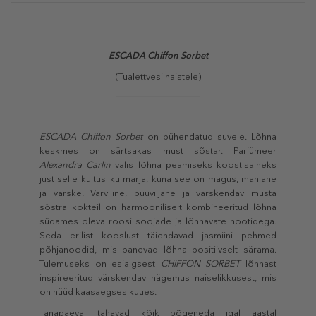
ESCADA
Chiffon Sorbet
(Tualettvesi naistele)
ESCADA Chiffon Sorbet
on
pühendatud suvele. Lõhna
keskmes on särtsakas must sõstar. Parfümeer
Alexandra Carlin
valis lõhna peamiseks koostisaineks
just selle kultusliku marja, kuna see on magus, mahlane
ja värske. Värviline, puuviljane ja värskendav musta
sõstra kokteil on harmooniliselt kombineeritud lõhna
südames oleva roosi soojade ja lõhnavate nootidega.
Seda erilist kooslust täiendavad jasmiini pehmed
põhjanoodid, mis panevad lõhna positiivselt särama.
Tulemuseks on esialgsest
CHIFFON SORBET
lõhnast
inspireeritud värskendav nägemus naiselikkusest, mis
on nüüd kaasaegses kuues.
Tänapäeval tahavad kõik põgeneda igal aastal