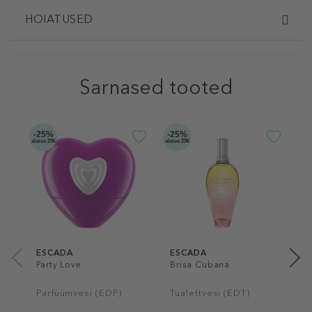
HOIATUSED
Sarnased tooted
-25%
-25%
-2
alates 29€
alates 29€
alate
E
B
T
5
30
ESCADA
ESCADA
Party Love
Brisa Cubana
Parfüümvesi (EDP)
Tualettvesi (EDT)