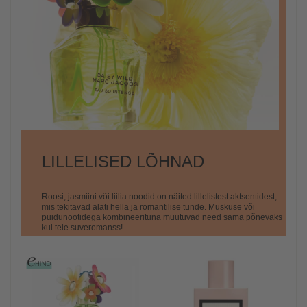
LILLELISED LÕHNAD
Roosi, jasmiini või liilia noodid on näited lillelistest aktsentidest,
mis tekitavad alati hella ja romantilise tunde. Muskuse või
puidunootidega kombineerituna muutuvad need sama põnevaks
kui teie suveromanss!