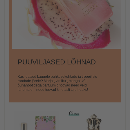
PUUVILJASED LÕHNAD
Kas igatsed kaugete puhkusekohtade ja troopiliste
randade järele? Marja-, virsiku-, mango- või
õunanootidega parfüümid toovad need veidi
lähemale – need teevad kindlasti tuju heaks!
-
ala