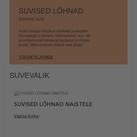
SUVISED LÕHNAD
IGAVENE SUVI
Ärata hooaja võlujõud värskete ja kergete
lõhnadega! Lillelised, tsitruselised, vee- või
puuviljanoodid tekitavad kerguse ja rõõmu
tunde. Mida enamat võiksid veel tahta?
TOODETE JUURDE
SUVEVALIK
SUVISED LÕHNAD NAISTELE
Vaata kohe