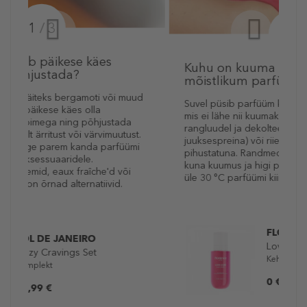
2 / 3
Kuhu on kuuma ilmaga kõige
mõistlikum parfüümi pihustada?
Suvel püsib parfüüm kõige paremini kohtades,
mis ei lähe nii kuumaks – näiteks kõrvade taga,
rangluudel ja dekolteel, juustes (ideaalis
juuksespreina) või riietel väikese vahemaa tagant
pihustatuna. Randmed ja kael on vähem sobivad,
kuna kuumus ja higi põhjustavad temperatuuril
üle 30 °C parfüümi kiiremat „tuhmumist“.
FLORENCE BY MILLS
Love Core
Kehasprei
0 €