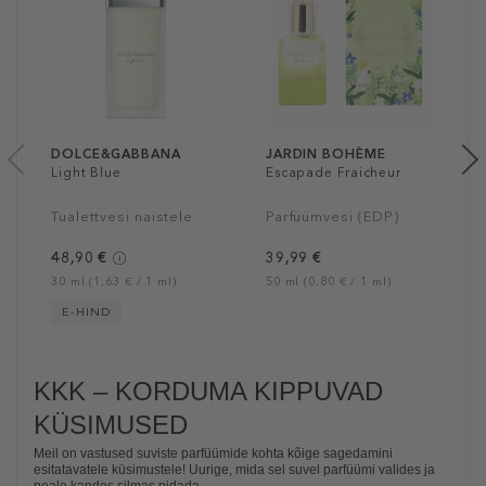
DOLCE&GABBANA
JARDIN BOHÈME
Light Blue
Escapade Fraicheur
Tualettvesi naistele
Parfüümvesi (EDP)
48,90 €
39,99 €
30 ml (1,63 € / 1 ml)
50 ml (0,80 € / 1 ml)
E-HIND
KKK – KORDUMA KIPPUVAD
KÜSIMUSED
Meil on vastused suviste parfüümide kohta kõige sagedamini
esitatavatele küsimustele! Uurige, mida sel suvel parfüümi valides ja