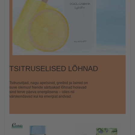
TSITRUSELISED LÕHNAD
Tsitrusviljad, nagu apelsinid, greibid ja laimid on
suve olemus! Nende särtsakad lõhnad hoiavad
sind terve päeva energilisena – olles nii
värskendavad kui ka energiat andvad.
-
ala