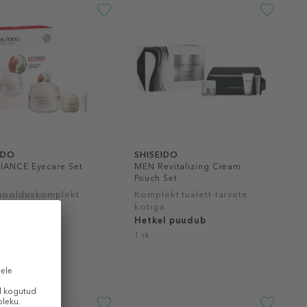
IDO
SHISEIDO
IANCE Eyecare Set
MEN Revitalizing Cream
Pouch Set
hoolduskomplekt
Komplekt tualett-tarvete
kotiga
l puudub
Hetkel puudub
1 tk