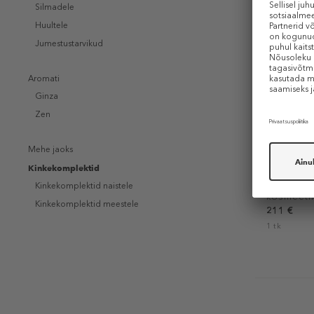
Silmadele
Huultele
Jumestustarvikud
Aromati
Ginza
Zen
SHISEIDO
Mehe jaoks
FUTURE S
Kinkekomplektid
Cream Pou
Silmahoo
Kinkekomplektid naistele
kosmeeti
Kinkekomplektid meestele
211 €
1 tk