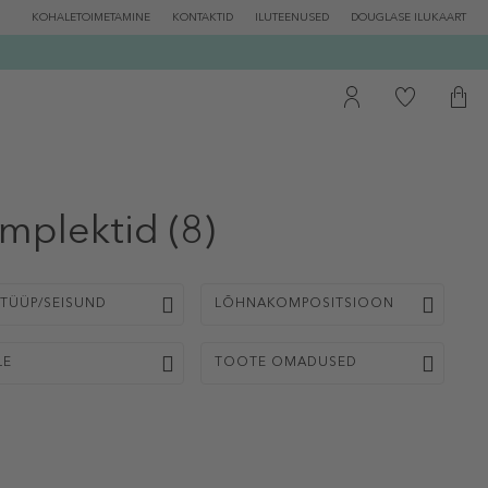
KOHALETOIMETAMINE
KONTAKTID
ILUTEENUSED
DOUGLASE ILUKAART
omplektid
(8)
TÜÜP/SEISUND
LÕHNAKOMPOSITSIOON
LE
TOOTE OMADUSED