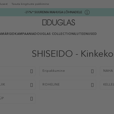
lusest
Tasuta kingituste pakkimine
-25%* SUUREMA MAHUGA LÕHNADELE
AMÄRGID
KAMPAANIA
DOUGLAS COLLECTION
ILUTEENUSED
SHISEIDO - Kinkek
p
Eripakkumine
NAHA 
IIK
ROHELINE
KELLE
ÜP