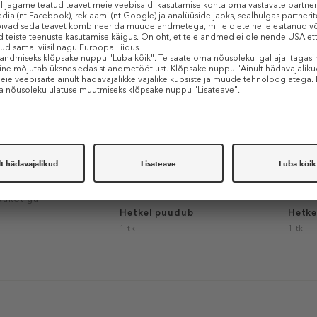
SHISEIDO
SHISE
OLUTION LX Eye
Vital Perfection Pouch Set
Essent
ch Set
lduskomplekt
Komplekt kosmeetikakotiga
Kompl
kakotiga
Hetkel puudub
Hetke
1 tk
1 tk