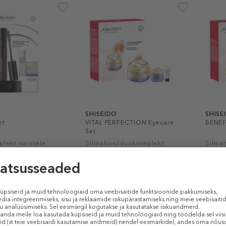
SHISEIDO
SHISE
et
VITAL PERFECTION Eyecare
BENEF
Set
lekt naistele
Silmahoolduskomplekt
Silma
Hetkel puudub
Hetke
1 tk
1 tk