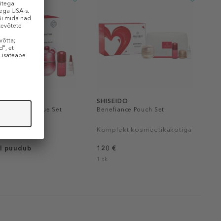
IDO
SHISEIDO
ial Energy Value Set
Benefiance Pouch Set
ekt
Komplekt kosmeetikakotiga
l puudub
120 €
1 tk