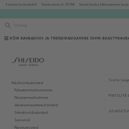
2 tasuta tootenäidist
Tasuta tarne al. 39,95€
Tasuta kauba kättesaamine kaup
KÕIK KAUBAD
UUS JA TRENDIKAS
IGAVENE SUVI
K-BEAUTY
KAUB
Toote tüü
Näohooldustooted
Puhastamine/toonimine
PINTSLITE L
Niisutamine/toitmine
Vananemisvastased tooted
JUUKSETÜ
Silmahooldustooted
Seerumid
Päevitustooted