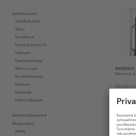
Kollektsioonid
Vital Perfection
Waso
Benefiance
Future Solution LX
Ultimune
Essential Energy
SHISEIDO
White Lucent
Mascara S
Bio-Performance
Pureness
Meigikomp
Essentials
41,99 €
Defend Skincare
1 tk
Kehahooldustooted
Meigitooted
Näole