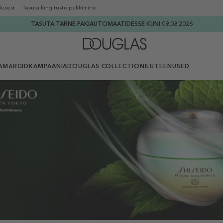
lusest
Tasuta kingituste pakkimine
TASUTA TARNE PAKIAUTOMAATIDESSE KUNI 09.08.2026
AMÄRGID
KAMPAANIA
DOUGLAS COLLECTION
ILUTEENUSED