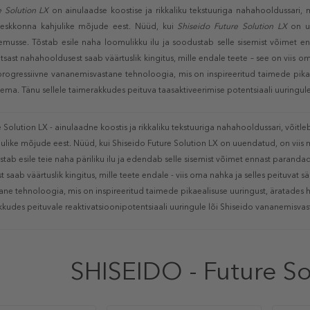
e Solution LX
on ainulaadse koostise ja rikkaliku tekstuuriga nahahooldussari, 
keskkonna kahjulike mõjude eest. Nüüd, kui
Shiseido Future Solution LX
on uu
gemusse. Tõstab esile naha loomulikku ilu ja soodustab selle sisemist võimet 
tsast nahahooldusest saab väärtuslik kingitus, mille endale teete – see on viis 
rogressiivne vananemisvastane tehnoloogia, mis on inspireeritud taimede pikae
tsema. Tänu sellele taimerakkudes peituva taasaktiveerimise potentsiaali uuring
 Solution LX - ainulaadne koostis ja rikkaliku tekstuuriga nahahooldussari, võitl
ulike mõjude eest. Nüüd, kui Shiseido Future Solution LX on uuendatud, on viis
tab esile teie naha päriliku ilu ja edendab selle sisemist võimet ennast paranda
saab väärtuslik kingitus, mille teete endale - viis oma nahka ja selles peituvat
ne tehnoloogia, mis on inspireeritud taimede pikaealisuse uuringust, äratades h
akkudes peituvale reaktivatsioonipotentsiaali uuringule lõi Shiseido vananemisva
SHISEIDO - Future So