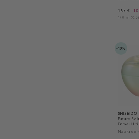
167 €
10
170 ml (0,59
-40%
SHISEIDO
Future Sol
Enmei Ult
Cream
Näokree