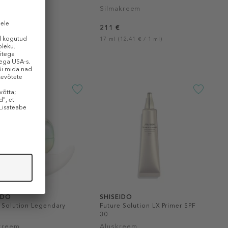
Cream
eerum
Silmakreem
211 €
9,10 € / 1 ml)
17 ml (12,41 € / 1 ml)
IDO
SHISEIDO
 Solution Legendary
Future Solution LX Primer SPF
30
kreem
Aluskreem