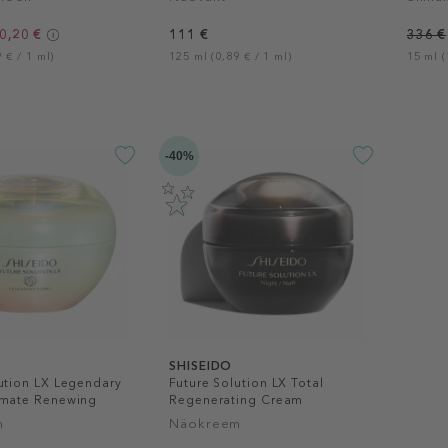
0,20 €
111 €
336 €
 € / 1 ml)
125 ml (0,89 € / 1 ml)
15 ml (
-40%
SHISEIDO
ution LX Legendary
Future Solution LX Total
imate Renewing
Regenerating Cream
m
Näokreem