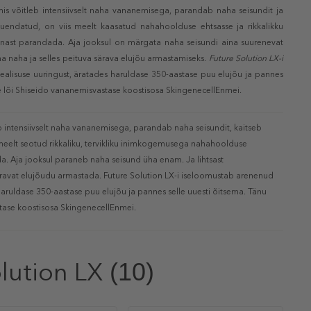
mis võitleb intensiivselt naha vananemisega, parandab naha seisundit ja
endatud, on viis meelt kaasatud nahahoolduse ehtsasse ja rikkalikku
ennast parandada. Aja jooksul on märgata naha seisundi aina suurenevat
oma naha ja selles peituva särava elujõu armastamiseks.
Future Solution LX-i
alisuse uuringust, äratades haruldase 350-aastase puu elujõu ja pannes
ule lõi Shiseido vananemisvastase koostisosa SkingenecellEnmei.
eb intensiivselt naha vananemisega, parandab naha seisundit, kaitseb
 meelt seotud rikkaliku, tervikliku inimkogemusega nahahoolduse
da. Aja jooksul paraneb naha seisund üha enam. Ja lihtsast
 säravat elujõudu armastada. Future Solution LX-i iseloomustab arenenud
aruldase 350-aastase puu elujõu ja pannes selle uuesti õitsema. Tänu
stase koostisosa SkingenecellEnmei.
lution LX
(10)