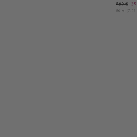
589 €
35
50 ml (7,07 