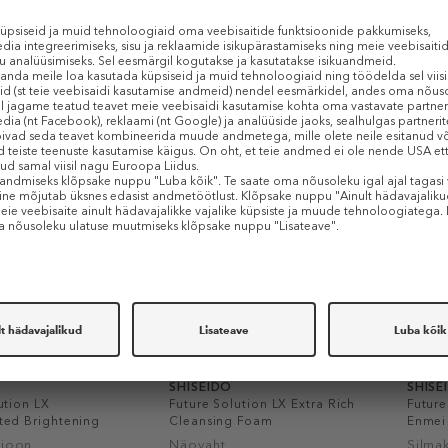
m
Näokreem
Näos
5,90 €
464 €
278,40 €
455 €
€ / 1 ml)
50 ml (5,57 € / 1 ml)
50 ml (
-40%
SHISEIDO
SHISE
ution LX
Future Solution LX Extra Rich
Future
ted Brightening
Cleansing Foam
Enmei
ioon
Näovaht
Silma