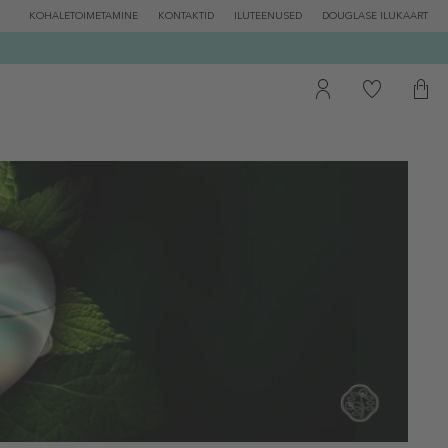
KOHALETOIMETAMINE
KONTAKTID
ILUTEENUSED
DOUGLASE ILUKAART