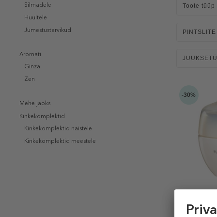
Silmadele
Toote tüüp
Huultele
Jumestustarvikud
PINTSLITE 
Aromati
JUUKSET
Ginza
Zen
-30%
Mehe jaoks
Kinkekomplektid
Kinkekomplektid naistele
Kinkekomplektid meestele
SHISEIDO
Future Sol
Protectiv