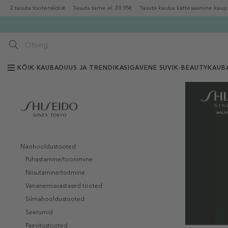
2 tasuta tootenäidist
Tasuta tarne al. 39,95€
Tasuta kauba kättesaamine kaup
KÕIK KAUBAD
UUS JA TRENDIKAS
IGAVENE SUVI
K-BEAUTY
KAUB
Näohooldustooted
Puhastamine/toonimine
Niisutamine/toitmine
Vananemisvastased tooted
Silmahooldustooted
Seerumid
Päevitustooted