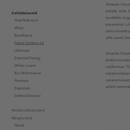
Shiseido Futur
kaitseb seda 
Kollektsioonid
terviklikku ko
Vital Perfection
paranemist. Lih
Waso
iseloomustab p
Benefiance
selle uuesti õi
Future Solution LX
Ultimune
Shiseido Future
Essential Energy
keskkonna kahj
White Lucent
valdkonnas. Tõs
Bio-Performance
nahahooldusest 
vananemisvasta
Pureness
sellele taimer
Essentials
Defend Skincare
Kehahooldustooted
Meigitooted
Näole