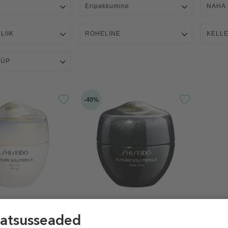
Eripakkumine
NAHA
LIIK
ROHELINE
KELL
ÜÜP
-40%
SHISEIDO
SHISE
ution LX Total
Future Solution LX Total
Future
e Cream
Regenerating Cream
Firmin