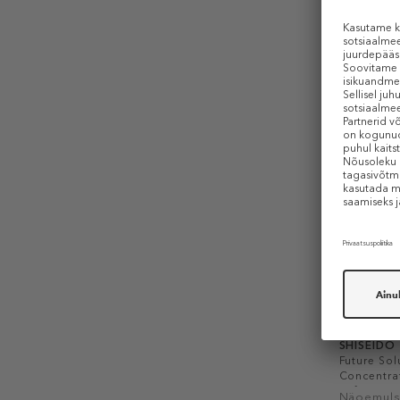
Näokree
437 €
30
50 ml (6,12 
-40%
SHISEIDO
Future Sol
Concentra
Softener
Näoemuls