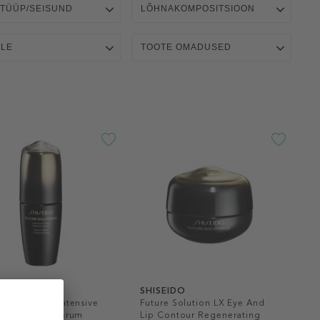
 TÜÜP/SEISUND
LÕHNAKOMPOSITSIOON
ELE
TOOTE OMADUSED
IDO
SHISEIDO
 Solution LX Intensive
Future Solution LX Eye And
g Brilliance Serum
Lip Contour Regenerating