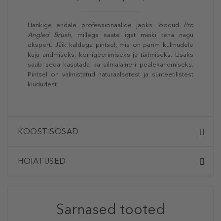
Hankige endale professionaalide jaoks loodud
Pro
Angled Brush
, millega saate igat meiki teha nagu
ekspert. Jäik kaldega pintsel, mis on parim kulmudele
kuju andmiseks, korrigeerimiseks ja täitmiseks. Lisaks
saab seda kasutada ka silmalaineri pealekandmiseks.
Pintsel on valmistatud naturaalsetest ja sünteetilistest
kiududest.
KOOSTISOSAD
HOIATUSED
Sarnased tooted