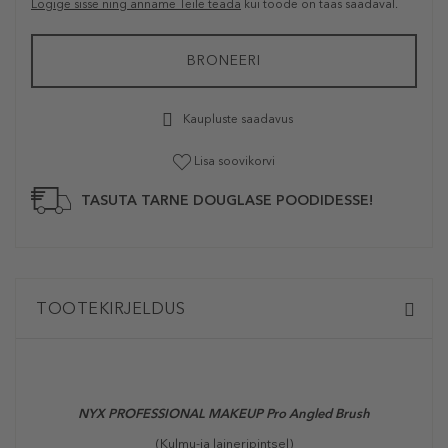
Logige sisse ning anname Teile teada
kui toode on taas saadaval.
BRONEERI
Kaupluste saadavus
Lisa soovikorvi
TASUTA TARNE DOUGLASE POODIDESSE!
TOOTEKIRJELDUS
NYX PROFESSIONAL MAKEUP
Pro Angled Brush
(Kulmu-ja laineripintsel)