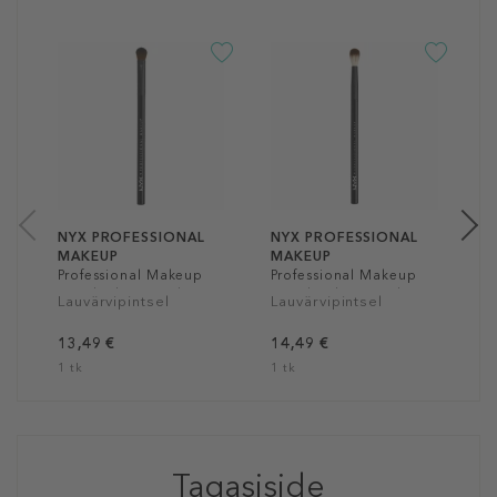
N
M
P
P
K
1
1
NYX PROFESSIONAL
NYX PROFESSIONAL
MAKEUP
MAKEUP
Professional Makeup
Professional Makeup
Pro Shading Brush
Pro Blending Brush
Lauvärvipintsel
Lauvärvipintsel
13,49 €
14,49 €
1 tk
1 tk
Tagasiside