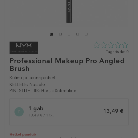
0
Tagasiside: 0
tähte
Professional Makeup Pro Angled
5st
Brush
0
tagasisidest
Kulmu-ja laineripintsel
KELLELE:
Naisele
PINTSLITE LIIK:
Hari, sünteetiline
Selected
1 gab
variation
13,49 €
13,49 € / 1 tk.
Hetkel puudub