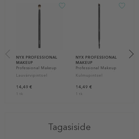
N
M
B
H
P
2
1
NYX PROFESSIONAL
NYX PROFESSIONAL
MAKEUP
MAKEUP
Professional Makeup
Professional Makeup
Pro Blending Brush
Pro Dual Brow Brush
Lauvärvipintsel
Kulmupintsel
14,49 €
14,49 €
1 tk
1 tk
Tagasiside