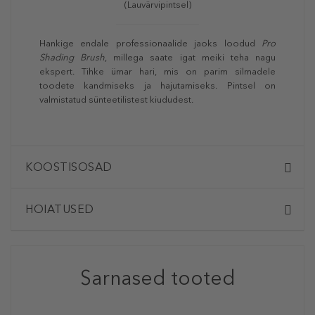
(Lauvärvipintsel)
Hankige endale professionaalide jaoks loodud
Pro
Shading Brush
, millega saate igat meiki teha nagu
ekspert. Tihke ümar hari, mis on parim silmadele
toodete kandmiseks ja hajutamiseks. Pintsel on
valmistatud sünteetilistest kiududest.
KOOSTISOSAD
HOIATUSED
Sarnased tooted