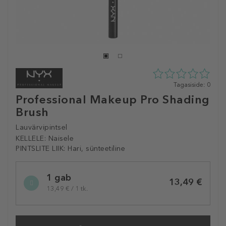
0
Tagasiside: 0
tähte
Professional Makeup Pro Shading
5st
Brush
0
tagasisidest
Lauvärvipintsel
KELLELE:
Naisele
PINTSLITE LIIK:
Hari, sünteetiline
Selected
1 gab
variation
13,49 €
13,49 € / 1 tk.