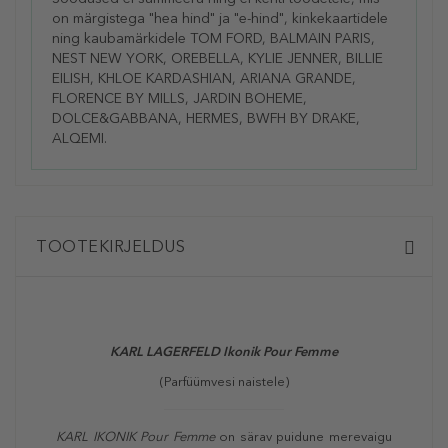
on märgistega "hea hind" ja "e-hind", kinkekaartidele
ning kaubamärkidele TOM FORD, BALMAIN PARIS,
NEST NEW YORK, OREBELLA, KYLIE JENNER, BILLIE
EILISH, KHLOE KARDASHIAN, ARIANA GRANDE,
FLORENCE BY MILLS, JARDIN BOHEME,
DOLCE&GABBANA, HERMES, BWFH BY DRAKE,
ALQEMI.
TOOTEKIRJELDUS
KARL LAGERFELD Ikonik Pour Femme
(Parfüümvesi naistele)
KARL IKONIK Pour Femme
on särav puidune merevaigu