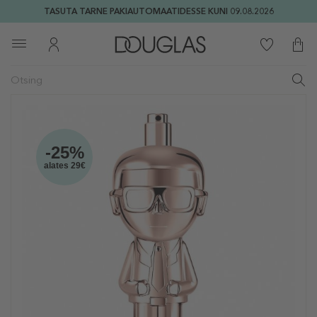
TASUTA TARNE PAKIAUTOMAATIDESSE KUNI 09.08.2026
-25%
alates 29€