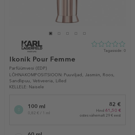
0
Tagasiside: 0
tähte
Ikonik Pour Femme
5st
0
Parfüümvesi (EDP)
tagasisidest
LÕHNAKOMPOSITSIOON:
Puuviljad, Jasmiin, Roos,
Sandlipuu, Vetiveeria, Lilled
KELLELE:
Naisele
Selected
82 €
variation
100 ml
61,50 €
Hind
0,82 € / 1 ml
ostes vähemalt 29 € eest
60 ml