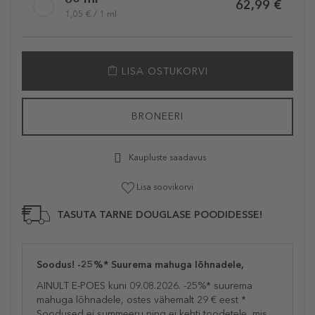
62,99 €
1,05 € / 1 ml
LISA OSTUKORVI
BRONEERI
Kaupluste saadavus
Lisa soovikorvi
TASUTA TARNE DOUGLASE POODIDESSE!
Soodus! -25%* Suurema mahuga lõhnadele,
AINULT E-POES kuni 09.08.2026. -25%* suurema
mahuga lõhnadele, ostes vähemalt 29 € eest *
Soodused ei summeeru ning ei kehti toodetele, mis