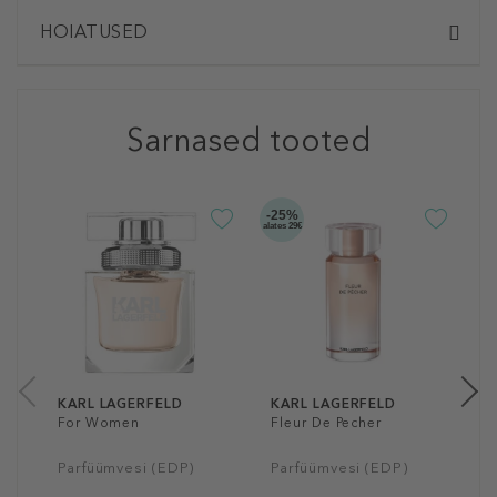
HOIATUSED
Sarnased tooted
-25%
-2
alates 29€
alate
K
F
P
a
50
KARL LAGERFELD
KARL LAGERFELD
For Women
Fleur De Pecher
Parfüümvesi (EDP)
Parfüümvesi (EDP)