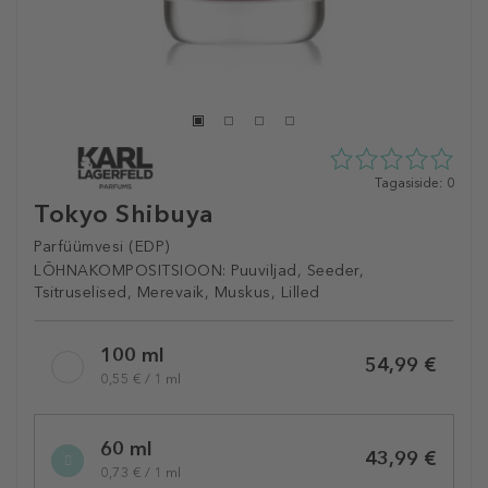
0
Tagasiside: 0
tähte
Tokyo Shibuya
5st
0
Parfüümvesi (EDP)
tagasisidest
LÕHNAKOMPOSITSIOON:
Puuviljad, Seeder,
Tsitruselised, Merevaik, Muskus, Lilled
Selected
100 ml
variation
54,99 €
0,55 € / 1 ml
60 ml
43,99 €
0,73 € / 1 ml