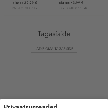
alates 39,99 €
alates 43,99 €
25 ml (1,60 € / 1 ml)
50 ml (0,88 € / 1 ml)
Tagasiside
JÄTKE OMA TAGASISIDE