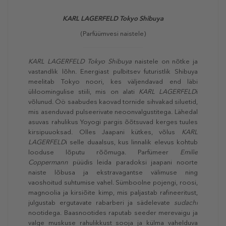
KARL LAGERFELD
Tokyo Shibuya
(Parfüümvesi naistele)
KARL LAGERFELD Tokyo Shibuya
naistele on nõtke ja
vastandlik lõhn. Energiast pulbitsev futuristlik Shibuya
meelitab Tokyo noori, kes väljendavad end läbi
üliloomingulise stiili, mis on alati
KARL LAGERFELD
i
võlunud. Öö saabudes kaovad tornide sihvakad siluetid,
mis asenduvad pulseerivate neoonvalgustitega. Lähedal
asuvas rahulikus Yoyogi pargis õõtsuvad kerges tuules
kirsipuuoksad. Olles Jaapani kütkes, võlus
KARL
LAGERFELD
i selle duaalsus, kus linnalik elevus kohtub
looduse lõputu rõõmuga. Parfümeer
Emilie
Coppermann
püüdis leida paradoksi jaapani noorte
naiste lõbusa ja ekstravagantse välimuse ning
vaoshoitud suhtumise vahel. Sümboolne pojengi, roosi,
magnoolia ja kirsiõite kimp, mis paljastab rafineeritust,
julgustab ergutavate rabarberi ja sädelevate
sudachi
nootidega. Baasnootides raputab seeder merevaigu ja
valge muskuse rahulikkust sooja ja külma vahelduva