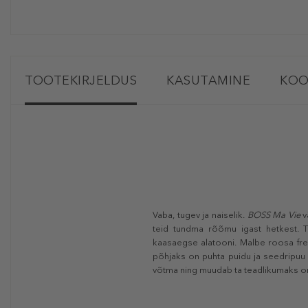
TOOTEKIRJELDUS
KASUTAMINE
KOO
Vaba, tugev ja naiselik.
BOSS
Ma Vie
v
teid tundma rõõmu igast hetkest. T
kaasaegse alatooni. Malbe roosa free
põhjaks on puhta puidu ja seedripuu 
võtma ning muudab ta teadlikumaks om