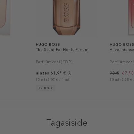
HUGO BOSS
HUGO BOS
The Scent For Her le Parfum
Alive Intens
Parfüümvesi (EDP)
Parfüümvesi
alates 61,95 €
90 €
67,50
30 ml (2,07 € / 1 ml)
30 ml (2,25 € 
E-HIND
Tagasiside