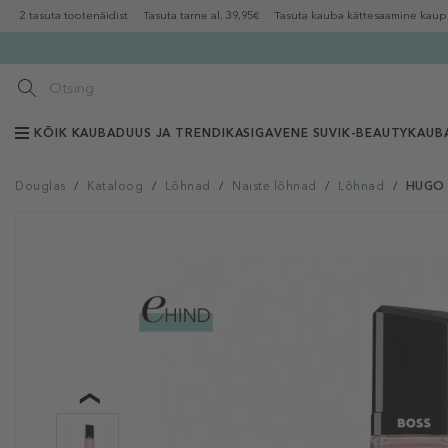
2 tasuta tootenäidist
Tasuta tarne al. 39,95€
Tasuta kauba kättesaamine kaup
KÕIK KAUBAD
UUS JA TRENDIKAS
IGAVENE SUVI
K-BEAUTY
KAUB
Douglas
/
Kataloog
/
Lõhnad
/
Naiste lõhnad
/
Lõhnad
/
HUGO 