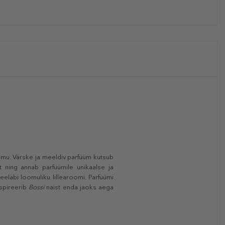
õõmu. Värske ja meeldiv parfüüm kutsub
 ning annab parfüümile unikaalse ja
eläbi loomuliku lillearoomi. Parfüümi
nspireerib
Bossi
naist enda jaoks aega