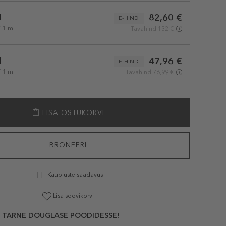
l
82,60 €
E-HIND
/ 1 ml
Tavahind 132 €
l
47,96 €
E-HIND
/ 1 ml
Tavahind 76,99 €
LISA OSTUKORVI
BRONEERI
Kaupluste saadavus
Lisa soovikorvi
 TARNE DOUGLASE POODIDESSE!