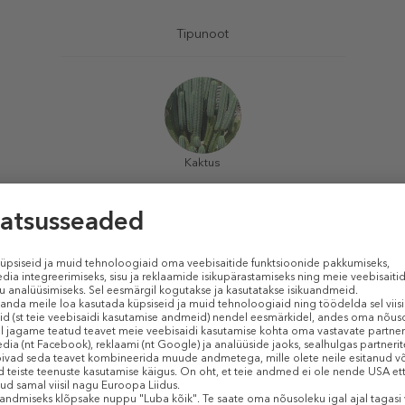
Tipunoot
Kaktus
Südamenoot
Freesia
Jasmiin
Roos
Põhinoot