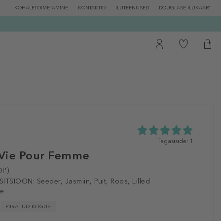
KOHALETOIMETAMINE
KONTAKTID
ILUTEENUSED
DOUGLASE ILUKAART
5.0
Tagasiside: 1
tähte
Vie Pour Femme
5st
1
DP)
tagasisidest
ITSIOON:
Seeder, Jasmiin, Puit, Roos, Lilled
le
PIIRATUD KOGUS