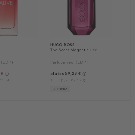
S
HUGO BOSS
e
The Scent Magnetic Her
 (EDP)
Parfüümvesi (EDP)
 €
alates 59,29 €
/ 1 ml)
30 ml (1,98 € / 1 ml)
E-HIND