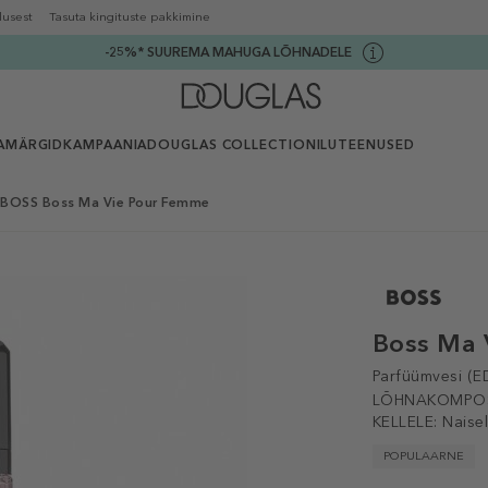
lusest
Tasuta kingituste pakkimine
-25%* SUUREMA MAHUGA LÕHNADELE
AMÄRGID
KAMPAANIA
DOUGLAS COLLECTION
ILUTEENUSED
BOSS Boss Ma Vie Pour Femme
Boss Ma 
Parfüümvesi (E
LÕHNAKOMPOS
KELLELE:
Naise
POPULAARNE