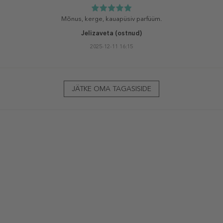
Mõnus, kerge, kauapüsiv parfüüm.
Jelizaveta
(ostnud)
2025-12-11 16:15
JÄTKE OMA TAGASISIDE