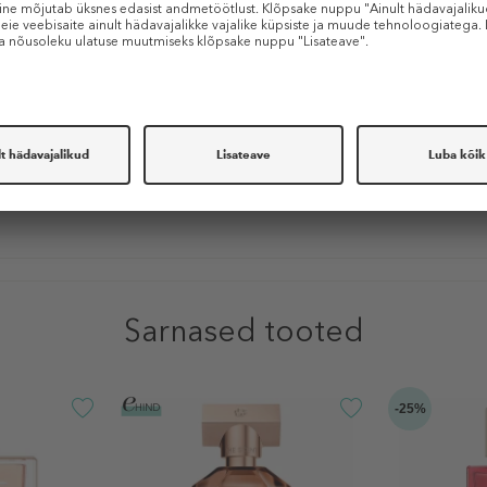
Seeder
Puit
Sarnased tooted
-25%