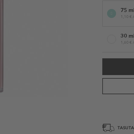
Selected
75 m
variation
1,10 € 
30 m
1,60 € 
TASUTA