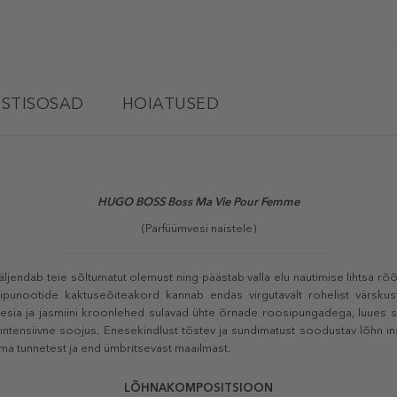
STISOSAD
HOIATUSED
HUGO BOSS Boss Ma Vie Pour Femme
(Parfüümvesi naistele)
äljendab teie sõltumatut olemust ning päästab valla elu nautimise lihtsa r
ipunootide kaktuseõiteakord kannab endas virgutavalt rohelist värskust
sia ja jasmiini kroonlehed sulavad ühte õrnade roosipungadega, luues se
intensiivne soojus. Enesekindlust tõstev ja sundimatust soodustav lõhn i
a tunnetest ja end ümbritsevast maailmast.
LÕHNAKOMPOSITSIOON