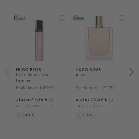
H
T
P
P
a
30
HUGO BOSS
HUGO BOSS
Boss Ma Vie Pour
Alive
Femme
Parfüümvesi (EDP)
Parfüümvesi (EDP)
alates 47,96 €
alates 55,29 €
30 ml (1,60 € / 1 ml)
30 ml (1,84 € / 1 ml)
E-HIND
E-HIND