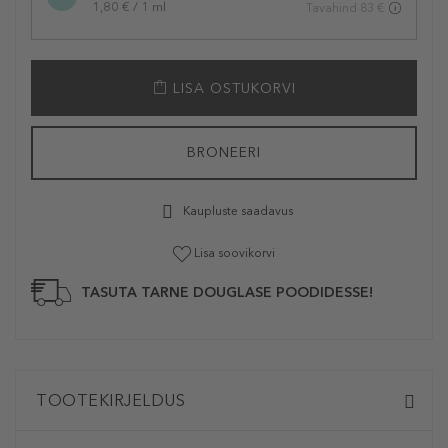
1,80 € / 1 ml
Tavahind 83 €
LISA OSTUKORVI
BRONEERI
Kaupluste saadavus
Lisa soovikorvi
TASUTA TARNE DOUGLASE POODIDESSE!
TOOTEKIRJELDUS