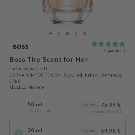
5.0
Tagasiside: 3
tähte
Boss The Scent for Her
5st
3
Parfüümvesi (EDT)
tagasisidest
LÕHNAKOMPOSITSIOON:
Puuviljad, Kakao, Osmantus,
Lilled
KELLELE:
Naisele
Selected
50 ml
75,93 €
variation
E-HIND
1,52 € / 1 ml
Tavahind 116 €
30 ml
53,96 €
E-HIND