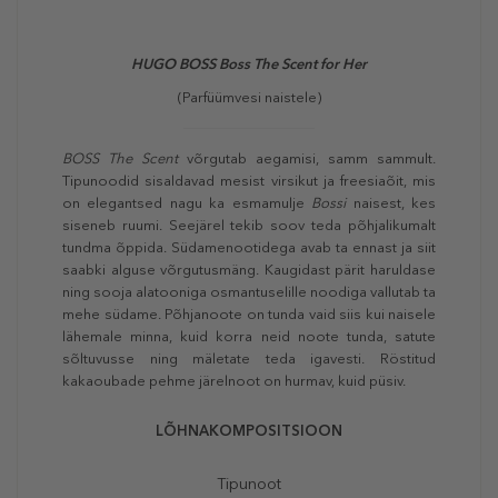
HUGO BOSS
Boss The Scent for Her
(Parfüümvesi naistele)
BOSS The Scent
võrgutab aegamisi, samm sammult.
Tipunoodid sisaldavad mesist virsikut ja freesiaõit, mis
on elegantsed nagu ka esmamulje
Bossi
naisest, kes
siseneb ruumi. Seejärel tekib soov teda põhjalikumalt
tundma õppida. Südamenootidega avab ta ennast ja siit
saabki alguse võrgutusmäng. Kaugidast pärit haruldase
ning sooja alatooniga osmantuselille noodiga vallutab ta
mehe südame. Põhjanoote on tunda vaid siis kui naisele
lähemale minna, kuid korra neid noote tunda, satute
sõltuvusse ning mäletate teda igavesti. Röstitud
kakaoubade pehme järelnoot on hurmav, kuid püsiv.
LÕHNAKOMPOSITSIOON
Tipunoot